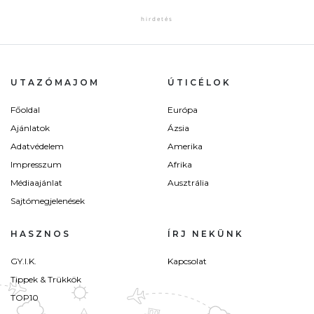
UTAZÓMAJOM
ÚTICÉLOK
Főoldal
Európa
Ajánlatok
Ázsia
Adatvédelem
Amerika
Impresszum
Afrika
Médiaajánlat
Ausztrália
Sajtómegjelenések
HASZNOS
ÍRJ NEKÜNK
GY.I.K.
Kapcsolat
Tippek & Trükkök
TOP10