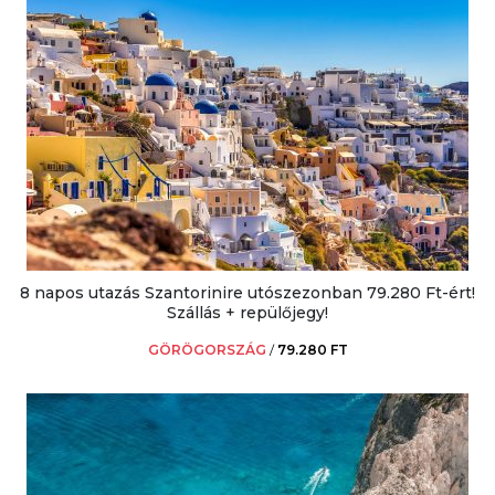
8 napos utazás Szantorinire utószezonban 79.280 Ft-ért!
Szállás + repülőjegy!
GÖRÖGORSZÁG
/
79.280 FT