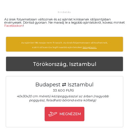
Az árak folyamatosan változnak és az ajánlat kiírásanak időpontjában
érvényesek. Döntsd gyorsan. Ne maradj le a legjobb ajánlatokról, kövess minket
Facebookon
!
Az ajánlat 195 napja nem frissült. Az árak folyamatosan változhatnak,
ezért célszerű a legfrissebb ajánlatokat
böngészni.
Törökország, Isztambul
Budapest ⇄ Isztambul
33.600 Ft/fő
40x30x20 cm méretű kézipoggyásszal az árban (nagyobb
poggyász, feladható bőrönd extra költség)
MEGNÉZEM