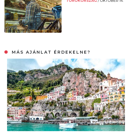
TÖRÖKORSZÁG
/
OKTÓBER 14.
MÁS AJÁNLAT ÉRDEKELNE?