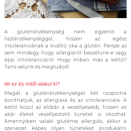
A gluténérzékenység nem egyenlő a
lisztérzékenységgel, hiszen az egész
intoleranciának a kiváltó oka a glutén. Persze az
sem mindegy, hogy allergiáról beszélünk-e vagy
épp intoleranciáról. Hogy miben más a kettő?
Tarts velünk és megtudod!
Mi ez és mitől alakul ki?
Magát a gluténérzékenységet két csoportra
bonthatjuk, az allergiára és az intoleranciára. A
kettő közül az előbbi a veszélyesebb, hiszen ez
akár életet veszélyeztető tünetet is okozhat.
Amennyiben valaki gluténra allergiás, akkor a
szervezet képes olyan tüneteket produkálni