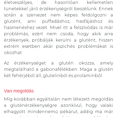
életveszélyes, de hasonlóan kellemetlen
tünetekkel járó érzékenységről beszélünk. Ennek
során a szervezet nem képes feldolgozni a
glutént, ami puffadáshoz, hasfájáshoz és
hasmenéshez vezet. Mivel itt a felszívódás is már
problémás, ezért nem csoda, hogy akik arra
érzékenyek, próbálják kerülni a glutént, hiszen
extrém esetben akár pszichés problémákat is
okozhat.
Az érzékenységet a glutén okozza, amely
megtalálható a gabonafélékben. Maga a glutén
két fehérjéből áll, glutelinből és prolaminból.
Van megoldás
Míg korábban egyáltalán nem létezett megoldás
a gluténérzékenységre azonkívül, hogy valaki
elhagyott mindennemű pékárut, addig ma már