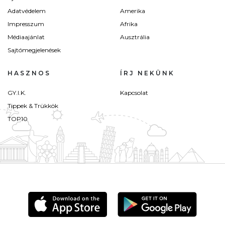
Adatvédelem
Amerika
Impresszum
Afrika
Médiaajánlat
Ausztrália
Sajtómegjelenések
HASZNOS
ÍRJ NEKÜNK
GY.I.K.
Kapcsolat
Tippek & Trükkök
TOP10