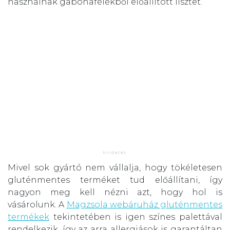
használnak gabonafélékből előállított lisztet.
Mivel sok gyártó nem vállalja, hogy tökéletesen
gluténmentes terméket tud előállítani, így
nagyon meg kell nézni azt, hogy hol is
vásárolunk. A
Magzsola webáruház gluténmentes
termékek
tekintetében is igen színes palettával
rendelkezik, így az arra allergiások is garantáltan