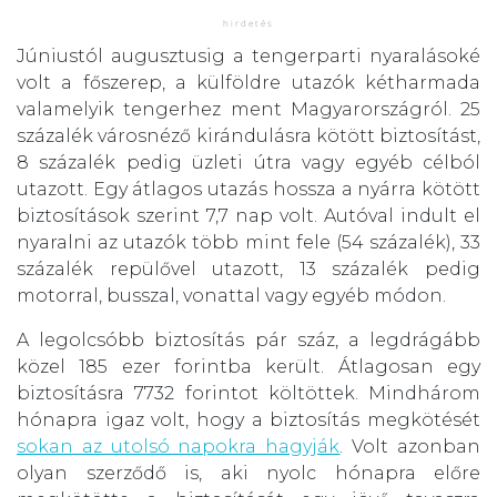
Júniustól augusztusig a tengerparti nyaralásoké
volt a főszerep, a külföldre utazók kétharmada
valamelyik tengerhez ment Magyarországról. 25
százalék városnéző kirándulásra kötött biztosítást,
8 százalék pedig üzleti útra vagy egyéb célból
utazott. Egy átlagos utazás hossza a nyárra kötött
biztosítások szerint 7,7 nap volt. Autóval indult el
nyaralni az utazók több mint fele (54 százalék), 33
százalék repülővel utazott, 13 százalék pedig
motorral, busszal, vonattal vagy egyéb módon.
A legolcsóbb biztosítás pár száz, a legdrágább
közel 185 ezer forintba került. Átlagosan egy
biztosításra 7732 forintot költöttek. Mindhárom
hónapra igaz volt, hogy a biztosítás megkötését
sokan az utolsó napokra hagyják
. Volt azonban
olyan szerződő is, aki nyolc hónapra előre