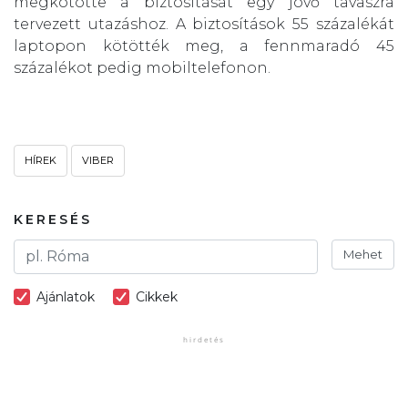
megkötötte a biztosítását egy jövő tavaszra
tervezett utazáshoz. A biztosítások 55 százalékát
laptopon kötötték meg, a fennmaradó 45
százalékot pedig mobiltelefonon.
HÍREK
VIBER
KERESÉS
Mehet
Ajánlatok
Cikkek