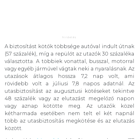
A biztosítást kötők többsége autóval indult útnak
(57 százalék), míg a repülőt az utazók 30 százaléka
választotta. A többiek vonattal, busszal, motorral
vagy egyéb járművel vágtak neki a nyaralásnak. Az
utazások átlagos hossza 7,2 nap volt, ami
rövidebb volt a júliusi 7,8 napos adatnál. Az
utasbiztosítást az augusztusi kötéseket tekintve
48 százalék vagy az elutazást megelőző napon
vagy aznap kötötte meg. Az utazók közel
kétharmada esetében nem telt el két napnál
több az utasbiztosítás megkötése és az elutazás
között.