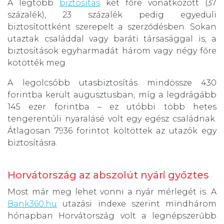
A legtöbb
biztosítás
két főre vonatkozott (37
százalék), 23 százalék pedig egyedüli
biztosítottként szerepelt a szerződésben. Sokan
utaztak családdal vagy baráti társasággal is, a
biztosítások egyharmadát három vagy négy főre
kötötték meg.
A legolcsóbb utasbiztosítás mindössze 430
forintba került augusztusban, míg a legdrágább
145 ezer forintba – ez utóbbi több hetes
tengerentúli nyaralásé volt egy egész családnak.
Átlagosan 7936 forintot költöttek az utazók egy
biztosításra.
Horvátország az abszolút nyári győztes
Most már meg lehet vonni a nyár mérlegét is. A
Bank360.hu
utazási indexe szerint mindhárom
hónapban Horvátország volt a legnépszerűbb