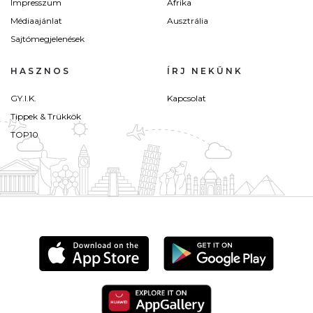
Impresszum
Afrika
Médiaajánlat
Ausztrália
Sajtómegjelenések
HASZNOS
ÍRJ NEKÜNK
GY.I.K.
Kapcsolat
Tippek & Trükkök
TOP10