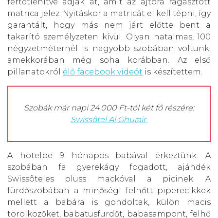
fertőtlenítve adják át, amit az ajtóra ragasztott
matrica jelez. Nyitáskor a matricát el kell tépni, így
garantált, hogy más nem járt előtte bent a
takarító személyzeten kívül. Olyan hatalmas, 100
négyzetméternél is nagyobb szobában voltunk,
amekkorában még soha korábban. Az első
pillanatokról
élő facebook videót
is készítettem.
Szobák már napi 24.000 Ft-tól két fő részére:
Swissôtel Al Ghurair
A hotelbe 9 hónapos babával érkeztünk. A
szobában fa gyerekágy fogadott, ajándék
Swissôteles plüss mackóval a picinek. A
fürdőszobában a minőségi felnőtt piperecikkek
mellett a babára is gondoltak, külön macis
törölközőket, babatusfürdőt, babasampont, felhő