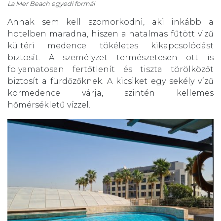
La Mer Beach egyedi formái
Annak sem kell szomorkodni, aki inkább a
hotelben maradna, hiszen a hatalmas fűtött vizű
kültéri medence tökéletes kikapcsolódást
biztosít. A személyzet természetesen ott is
folyamatosan fertőtlenít és tiszta törölközőt
biztosít a fürdőzőknek. A kicsiket egy sekély vízű
körmedence várja, szintén kellemes
hőmérsékletű vízzel.