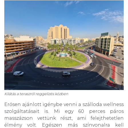
Kilátás a teraszról reggelizés közben
Erősen ajánlott igénybe venni a szálloda wellness
szolgáltatásait is. Mi egy 60 perces páros
masszázson vettünk részt, ami felejthetetlen
élmény volt. Egészen más színvonalra kell