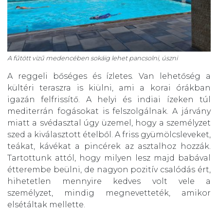
A fűtött vizű medencében sokáig lehet pancsolni, úszni
A reggeli bőséges és ízletes. Van lehetőség a
kültéri teraszra is kiülni, ami a korai órákban
igazán felfrissítő. A helyi és indiai ízeken túl
mediterrán fogásokat is felszolgálnak. A járvány
miatt a svédasztal úgy üzemel, hogy a személyzet
szed a kiválasztott ételből. A friss gyümölcsleveket,
teákat, kávékat a pincérek az asztalhoz hozzák.
Tartottunk attól, hogy milyen lesz majd babával
étterembe beülni, de nagyon pozitív csalódás ért,
hihetetlen mennyire kedves volt vele a
személyzet, mindig megnevetteték, amikor
elsétáltak mellette.