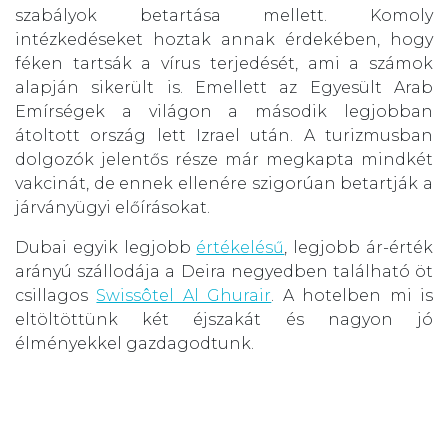
szabályok betartása mellett. Komoly
intézkedéseket hoztak annak érdekében, hogy
féken tartsák a vírus terjedését, ami a számok
alapján sikerült is. Emellett az Egyesült Arab
Emírségek a világon a második legjobban
átoltott ország lett Izrael után. A turizmusban
dolgozók jelentős része már megkapta mindkét
vakcinát, de ennek ellenére szigorúan betartják a
járványügyi előírásokat.
Dubai egyik legjobb
értékelésű
, legjobb ár-érték
arányú szállodája a Deira negyedben található öt
csillagos
Swissôtel Al Ghurair
. A hotelben mi is
eltöltöttünk két éjszakát és nagyon jó
élményekkel gazdagodtunk.