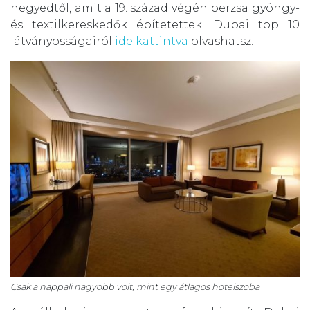
negyedtől, amit a 19. század végén perzsa gyöngy-
és textilkereskedők építetettek. Dubai top 10
látványosságairól
ide kattintva
olvashatsz.
Csak a nappali nagyobb volt, mint egy átlagos hotelszoba