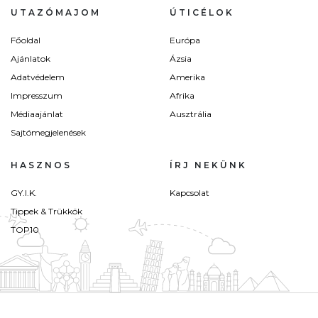
UTAZÓMAJOM
ÚTICÉLOK
Főoldal
Európa
Ajánlatok
Ázsia
Adatvédelem
Amerika
Impresszum
Afrika
Médiaajánlat
Ausztrália
Sajtómegjelenések
HASZNOS
ÍRJ NEKÜNK
GY.I.K.
Kapcsolat
Tippek & Trükkök
TOP10