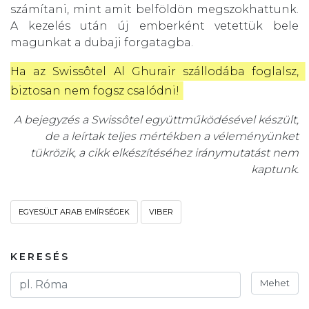
számítani, mint amit belföldön megszokhattunk.
A kezelés után új emberként vetettük bele
magunkat a dubaji forgatagba.
Ha az Swissôtel Al Ghurair szállodába foglalsz, 
biztosan nem fogsz csalódni!
A bejegyzés a Swissôtel együttműködésével készült,
de a leírtak teljes mértékben a véleményünket
tükrözik, a cikk elkészítéséhez iránymutatást nem
kaptunk.
EGYESÜLT ARAB EMÍRSÉGEK
VIBER
KERESÉS
Mehet