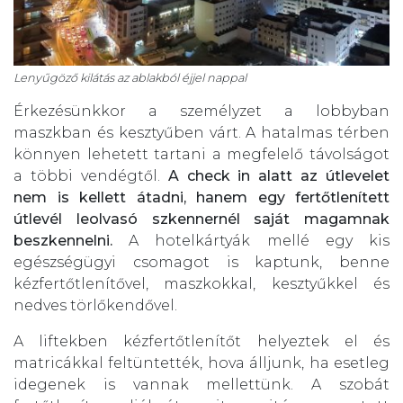
Lenyűgöző kilátás az ablakból éjjel nappal
Érkezésünkkor a személyzet a lobbyban
maszkban és kesztyűben várt. A hatalmas térben
könnyen lehetett tartani a megfelelő távolságot
a többi vendégtől.
A check in alatt az útlevelet
nem is kellett átadni, hanem egy fertőtlenített
útlevél leolvasó szkennernél saját magamnak
beszkennelni.
A hotelkártyák mellé egy kis
egészségügyi csomagot is kaptunk, benne
kézfertőtlenítővel, maszkokkal, kesztyűkkel és
nedves törlőkendővel.
A liftekben kézfertőtlenítőt helyeztek el és
matricákkal feltüntették, hova álljunk, ha esetleg
idegenek is vannak mellettünk. A szobát