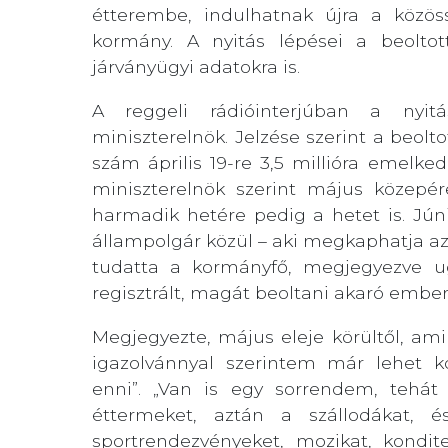
étterembe, indulhatnak újra a közös
kormány. A nyitás lépései a beoltot
járványügyi adatokra is.
A reggeli rádióinterjúban a nyit
miniszterelnök. Jelzése szerint a beolto
szám április 19-re 3,5 millióra emelked
miniszterelnök szerint május közepér
harmadik hetére pedig a hetet is. Júni
állampolgár közül – aki megkaphatja az 
tudatta a kormányfő, megjegyezve ug
regisztrált, magát beoltani akaró embe
Megjegyezte, május eleje körültől, ami
igazolvánnyal szerintem már lehet 
enni”. „Van is egy sorrendem, tehát e
éttermeket, aztán a szállodákat, é
sportrendezvényeket, mozikat, kondi