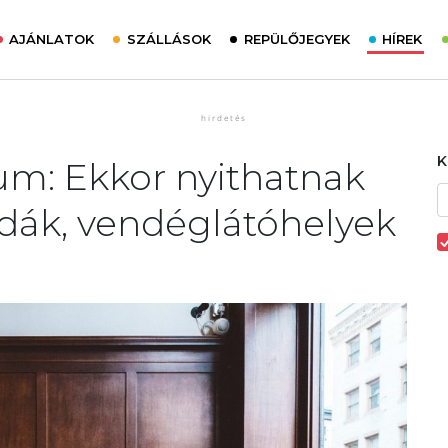
AJÁNLATOK
SZÁLLÁSOK
REPÜLŐJEGYEK
HÍREK
um: Ekkor nyithatnak
lodák, vendéglátóhelyek