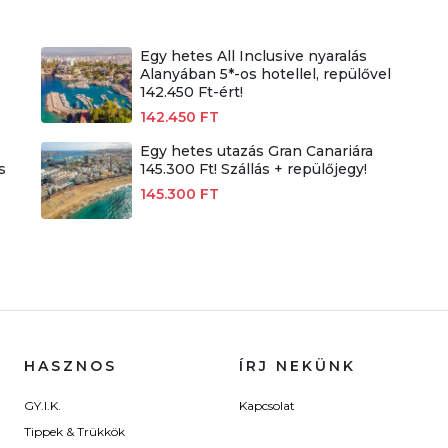
Egy hetes All Inclusive nyaralás
Alanyában 5*-os hotellel, repülővel
142.450 Ft-ért!
142.450 FT
Egy hetes utazás Gran Canariára
s
145.300 Ft! Szállás + repülőjegy!
145.300 FT
HASZNOS
ÍRJ NEKÜNK
GY.I.K.
Kapcsolat
Tippek & Trükkök