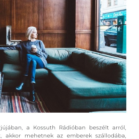
rjújában, a Kossuth Rádióban beszélt arról,
st, akkor mehetnek az emberek szállodába,