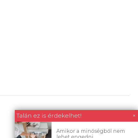
Talán ez is érdekelhet!
×
Amikor a minőségből nem
lehet engedni