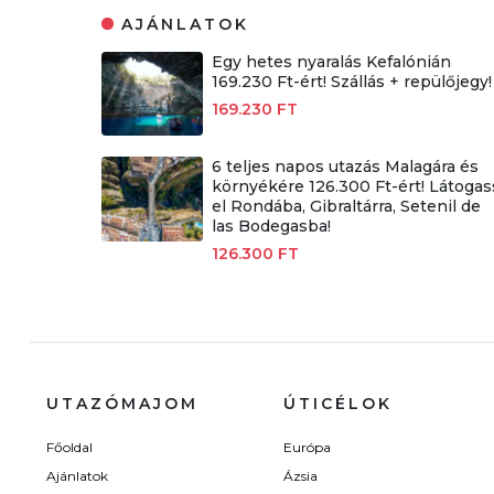
AJÁNLATOK
Egy hetes nyaralás Kefalónián
169.230 Ft-ért! Szállás + repülőjegy!
169.230 FT
6 teljes napos utazás Malagára és
környékére 126.300 Ft-ért! Látogas
el Rondába, Gibraltárra, Setenil de
las Bodegasba!
126.300 FT
UTAZÓMAJOM
ÚTICÉLOK
Főoldal
Európa
Ajánlatok
Ázsia