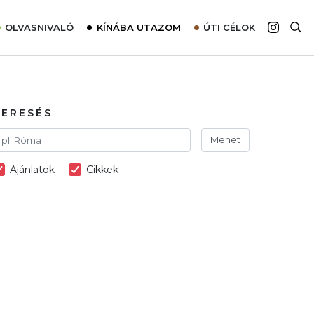
OLVASNIVALÓ
KÍNÁBA UTAZOM
ÚTI CÉLOK
Top 10 látnivalók térképpel
Európa
Tudnivalók az ajánlatok lefoglalásához
Ázsia
Tippek & Trükkök
Amerika
KERESÉS
Utazómajom – CitySIM kártya a világutazóknak
Afrika
Mehet
Interjú
Ausztrália
Ajánlatok
Cikkek
Élménybeszámolók
Szállodalátogatás
Sajtómegjelenések