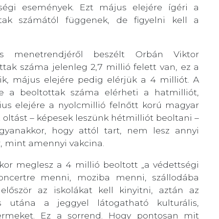
ségi események. Ezt május elejére ígéri a
tak számától függenek, de figyelni kell a
ás menetrendjéről beszélt Orbán Viktor
ttak száma jelenleg 2,7 millió felett van, ez a
ik, május elejére pedig elérjük a 4 milliót. A
e a beoltottak száma elérheti a hatmilliót,
us elejére a nyolcmillió felnőtt korú magyar
oltást – képesek leszünk hétmilliót beoltani –
yanakkor, hogy attól tart, nem lesz annyi
r, mint amennyi vakcina.
kor meglesz a 4 millió beoltott „a védettségi
koncertre menni, moziba menni, szállodába
lőször az iskolákat kell kinyitni, aztán az
s utána a jeggyel látogatható kulturális,
termeket. Ez a sorrend. Hogy pontosan mit