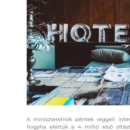
A miniszterelnök péntek reggeli inte
hogyha elértük a 4 millió első oltá