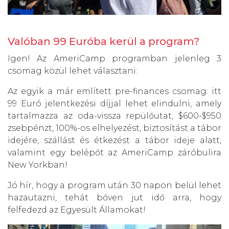
Valóban 99 Euróba kerül a program?
Igen! Az AmeriCamp programban jelenleg 3
csomag közül lehet választani:
Az egyik a már említett pre-finances csomag: itt
99 Euró jelentkezési díjjal lehet elindulni, amely
tartalmazza az oda-vissza repülőutat, $600-$950
zsebpénzt, 100%-os elhelyezést, biztosítást a tábor
idejére, szállást és étkezést a tábor ideje alatt,
valamint egy belépőt az AmeriCamp záróbulira
New Yorkban!
Jó hír, hogy a program után 30 napon belül lehet
hazautazni, tehát bőven jut idő arra, hogy
felfedezd az Egyesült Államokat!