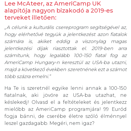
Lee McAteer, az AmeriCamp UK
alapítója nagyon bizakodó a 2019-es
terveket illetően:
„
A célunk a kultu
rális csereprogram segítségével az,
hogy elérhetővé tegyük
a jelentkezést azon
fiatalok
számára
is, akiket eddig a viszonylag magas
jelentkezési díjak ria
sztottak el. 2019-ben arra
számítunk, hogy legalább 100-150 fiatal fog az
AmeriCamp Hungary-n keresztül az USA-ba utazni,
majd a következő években szeretnének ezt a számot
több százra emelni.”
Ha Te is szeretnél egyike lenni annak a 100-150
fiatalnak, aki jövőre az USA-ba utazhat, ne
késlekedj! Olvasd el a feltételeket és jelentkezz
mielőbb az AmeriCamp programjára! 99 Euród
fogja bánni, de cserébe életre szóló élménnyel
leszel gazdagabb. Megéri, nem igaz?