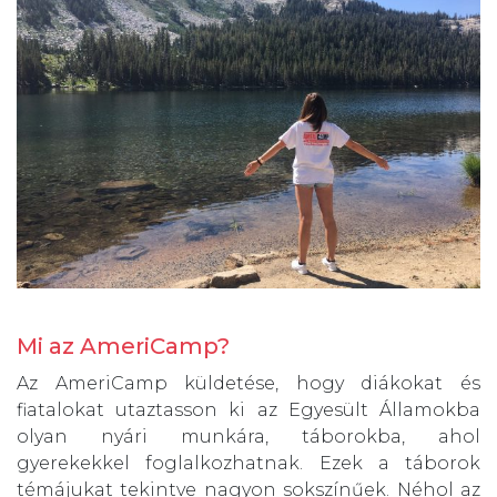
Mi az AmeriCamp?
Az AmeriCamp küldetése, hogy diákokat és
fiatalokat utaztasson ki az Egyesült Államokba
olyan nyári munkára, táborokba, ahol
gyerekekkel foglalkozhatnak. Ezek a táborok
témájukat tekintve nagyon sokszínűek. Néhol az