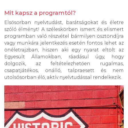
Mit kapsz a programtól?
Elsősorban nyelvtudást, barátságokat és életre
szóló élményt! A széleskörben ismert és elismert
programban való részvétel bármilyen ösztöndíjra
vagy munkára jelentkezés esetén fontos lehet az
önéletrajzban, hiszen aki egy nyarat eltölt az
Egyesült Államokban, ráadásul úgy, hogy
dolgozik, az feltételezhetően rugalmas,
csapatjátékos, önálló, talpraesett és nem
utolsósorban élő, aktív nyelvtudással rendelkezik.