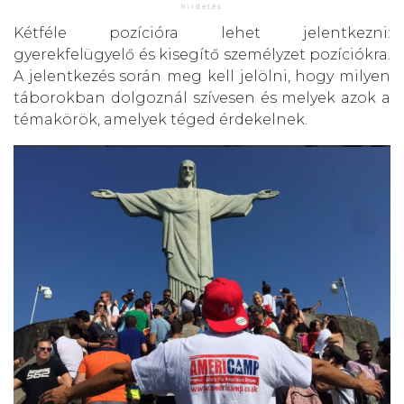
Kétféle pozícióra lehet jelentkezni:
gyerekfelügyelő és kisegítő személyzet pozíciókra.
A jelentkezés során meg kell jelölni, hogy milyen
táborokban dolgoznál szívesen és melyek azok a
témakörök, amelyek téged érdekelnek.