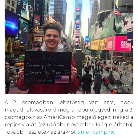
A 2. csomagban lehetőség van arra, hogy
magadnak vásárold meg a repülőjegyed, míg a 3.
csomagban az AmeriCamp megelőlegezi neked a
repjegy árát (ez utóbbi november 15-ig elérhető).
További részletek az árakról:
americamp.hu