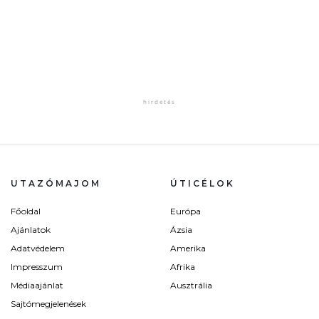
UTAZÓMAJOM
ÚTICÉLOK
Főoldal
Európa
Ajánlatok
Ázsia
Adatvédelem
Amerika
Impresszum
Afrika
Médiaajánlat
Ausztrália
Sajtómegjelenések