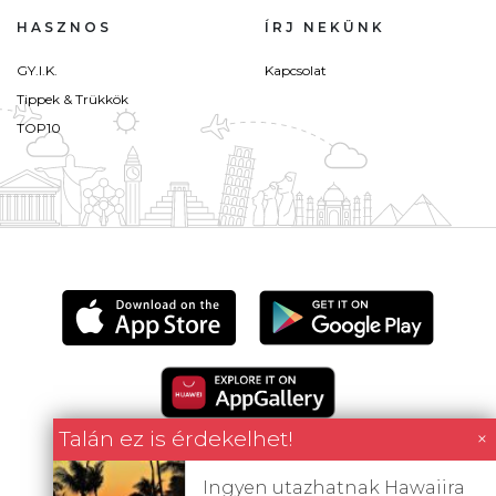
HASZNOS
ÍRJ NEKÜNK
GY.I.K.
Kapcsolat
Tippek & Trükkök
TOP10
Talán ez is érdekelhet!
×
Ingyen utazhatnak Hawaiira