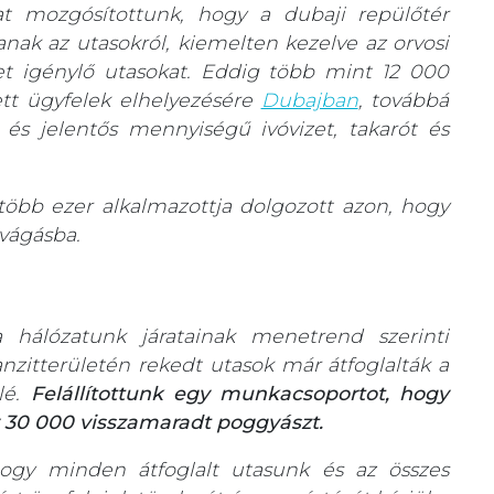
t mozgósítottunk, hogy a dubaji repülőtér
anak az utasokról, kiemelten kezelve az orvosi
et igénylő utasokat. Eddig több mint 12 000
tett ügyfelek elhelyezésére
Dubajban
, továbbá
 és jelentős mennyiségű ivóvizet, takarót és
 több ezer alkalmazottja dolgozott azon, hogy
vágásba.
 a hálózatunk járatainak menetrend szerinti
nzitterületén rekedt utasok már átfoglalták a
lé.
Felállítottunk egy munkacsoportot, hogy
y 30 000 visszamaradt poggyászt.
ogy minden átfoglalt utasunk és az összes