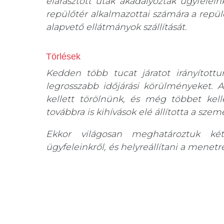
elárasztott utak akadályozták ügyfeleink
repülőtér alkalmazottai számára a repül
alapvető ellátmányok szállítását.
Törlések
Kedden több tucat járatot irányított
legrosszabb időjárási körülményeket.
kellett törölnünk, és még többet kel
továbbra is kihívások elé állította a szemé
Ekkor világosan meghatároztuk két 
ügyfeleinkről, és helyreállítani a mene