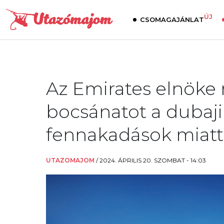
ÚJ
CSOMAGAJÁNLAT
Az Emirates elnöke n
bocsánatot a dubaji
fennakadások miatt
UTAZOMAJOM
/
2024. ÁPRILIS 20. SZOMBAT - 14:03