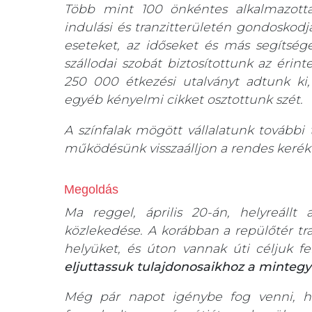
Több mint 100 önkéntes alkalmazotta
indulási és tranzitterületén gondoskodj
eseteket, az időseket és más segítség
szállodai szobát biztosítottunk az érin
250 000 étkezési utalványt adtunk ki,
egyéb kényelmi cikket osztottunk szét.
A színfalak mögött vállalatunk további
működésünk visszaálljon a rendes kerék
Megoldás
Ma reggel, április 20-án, helyreállt
közlekedése. A korábban a repülőtér tra
helyüket, és úton vannak úti céljuk fe
eljuttassuk tulajdonosaikhoz a minteg
Még pár napot igénybe fog venni, h