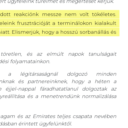
rt ügyfeleink türelmét és megértését kérjük.
adott reakciónk messze nem volt tökéletes. 
ink frusztrációját a terminálokon kialakult 
att. Elismerjük, hogy a hosszú sorbanállás és 
k töretlen, és az elmúlt napok tanulságait
dési folyamatainkon.
i a légitársaságnál dolgozó minden
óinknak és partnereinknek, hogy a héten a
e éjjel-nappal fáradhatatlanul dolgoztak az
reállítása és a menetrendünk normalizálása
agam és az Emirates teljes csapata nevében
ásban érintett ügyfelünktől.