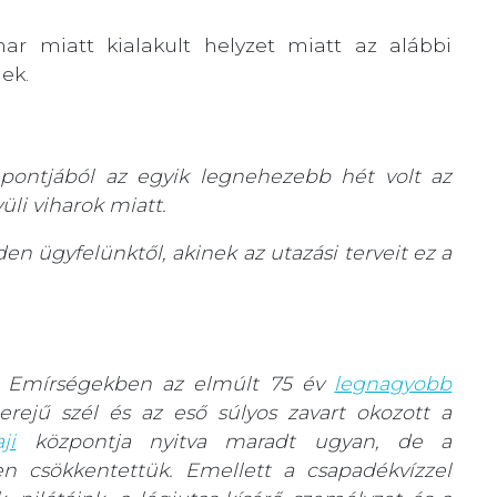
har miatt kialakult helyzet miatt az alábbi
ek.
ontjából az egyik legnehezebb hét volt az
li viharok miatt.
n ügyfelünktől, akinek az utazási terveit ez a
ab Emírségekben az elmúlt 75 év
legnagyobb
erejű szél és az eső súlyos zavart okozott a
ji
központja nyitva maradt ugyan, de a
n csökkentettük. Emellett a csapadékvízzel