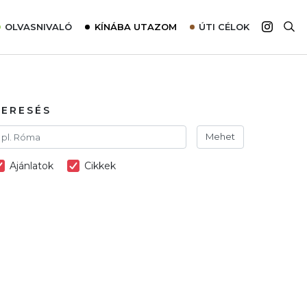
OLVASNIVALÓ
KÍNÁBA UTAZOM
ÚTI CÉLOK
Top 10 látnivalók térképpel
Európa
Tudnivalók az ajánlatok lefoglalásához
Ázsia
Tippek & Trükkök
Amerika
KERESÉS
Utazómajom – CitySIM kártya a világutazóknak
Afrika
Mehet
Interjú
Ausztrália
Ajánlatok
Cikkek
Élménybeszámolók
Szállodalátogatás
Sajtómegjelenések