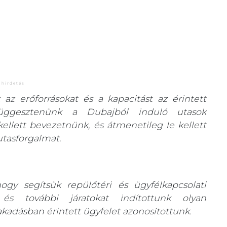
az erőforrásokat és a kapacitást az érintett
 függesztenünk a Dubajból induló utasok
 kellett bevezetnünk, és átmenetileg le kellett
utasforgalmat.
ogy segítsük repülőtéri és ügyfélkapcsolati
 és további járatokat indítottunk olyan
kadásban érintett ügyfelet azonosítottunk.