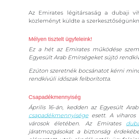
Az Emirates légitársaság a dubaji vi
közleményt küldte a szerkesztőségünkn
Mélyen tisztelt ügyfeleink!
Ez a hét az Emirates működése szemp
Egyesült Arab Emírségeket sújtó rendkívü
Ezúton szeretnék bocsánatot kérni minde
rendkívüli időszak felborította.
Csapadékmennyiség
Április 16-án, kedden az Egyesült Ar
csapadékmennyisége
esett. A viharos 
városok életében. Az Emirates
duba
járatmozgásokat a biztonság érdekébe