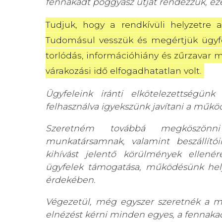
fennakadt poggyász útját rendezzük, ezé
Tudjuk, hogy a rendkívüli helyzetre 
Tudomásul vesszük és megértjük ügyfele
torlódás, információhiány és zűrzavar mi
várakozási idő elfogadhatatlan volt.
Ügyfeleink iránti elkötelezettségün
felhasználva igyekszünk javítani a műkö
Szeretném továbbá megköszönn
munkatársamnak, valamint beszállít
kihívást jelentő körülmények ellenér
ügyfelek támogatása, működésünk hely
érdekében.
Végezetül, még egyszer szeretnék a m
elnézést kérni minden egyes, a fennakad