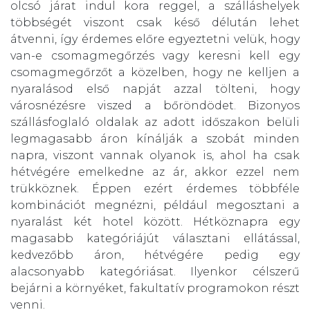
olcsó járat indul kora reggel, a szálláshelyek
többségét viszont csak késő délután lehet
átvenni, így érdemes előre egyeztetni velük, hogy
van-e csomagmegőrzés vagy keresni kell egy
csomagmegőrzőt a közelben, hogy ne kelljen a
nyaralásod első napját azzal tölteni, hogy
városnézésre viszed a bőröndödet. Bizonyos
szállásfoglaló oldalak az adott időszakon belüli
legmagasabb áron kínálják a szobát minden
napra, viszont vannak olyanok is, ahol ha csak
hétvégére emelkedne az ár, akkor ezzel nem
trükköznek. Éppen ezért érdemes többféle
kombinációt megnézni, például megosztani a
nyaralást két hotel között. Hétköznapra egy
magasabb kategóriájút választani ellátással,
kedvezőbb áron, hétvégére pedig egy
alacsonyabb kategóriásat. Ilyenkor célszerű
bejárni a környéket, fakultatív programokon részt
venni.