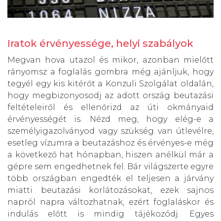
Iratok érvényessége, helyi szabályok
Megvan hova utazol és mikor, azonban mielőtt
rányomsz a foglalás gombra még ajánljuk, hogy
tegyél egy kis kitérőt a Konzuli Szolgálat oldalán,
hogy megbizonyosodj az adott ország beutazási
feltételeiről és ellenőrizd az úti okmányaid
érvényességét is. Nézd meg, hogy elég-e a
személyigazolványod vagy szükség van útlevélre,
esetleg vízumra a beutazáshoz és érvényes-e még
a következő hat hónapban, hiszen anélkül már a
gépre sem engedhetnek fel. Bár világszerte egyre
több országban engedték el teljesen a járvány
miatti beutazási korlátozásokat, ezek sajnos
napról napra változhatnak, ezért foglaláskor és
indulás előtt is mindig tájékozódj. Egyes