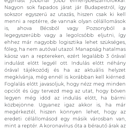
egymást jobbnál jobb élménybeszámolókkal.
Nagyon sok fapados járat jár Budapestről, így
sokszor egyszerű az utazás, hiszen csak ki kell
menni a reptérre, de vannak olyan célállomások
is, ahova Bécsből vagy Pozsonyból a
legegyszerűbb vagy a legolcsóbb eljutni, így
ehhez már nagyobb logisztika lehet szükséges,
főleg, ha nem autóval utazol. Manapság hatalmas
káosz van a reptereken, ezért legalább 3 órával
indulást előtt legyél ott. Indulás előtt néhány
órával tájékozódj és ha az aktuális helyzet
megkívánja, még ennél is korábban kell kiérned.
Foglalás előtt javasoljuk, hogy nézz meg minden
opciót és úgy tervezd meg az utat, hogy bőven
legyen még időd az indulás előtt, ha bármi
közbejönne. Ugyanez igaz akkor is, ha már
megérkeztél, hiszen könnyen lehet, hogy az
eredeti célállomásod egy másik városban van,
mint a reptér. A koronavírus óta a bérautó árak az