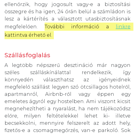
ellenőrzik, hogy jogosult vagy-e a biztosítási
összegre és ha igen, 24 órán belül a számládon is
lesz a kártérítés a választott utasbiztosításnak
megfelelően.
További információ a 
linkre
kattintva érhető el.
Szállásfoglalás
A legtöbb népszerű desztináció már nagyon
széles szálláskínálattal rendelkezik, így
könnyedén választhatsz az igényeidnek
megfelelő szállást legyen szó ötcsillagos hotelről,
apartmanról, Airbnb-ről vagy éppen egy
emeletes ágyról egy hostelben. Ami viszont kicsit
megnehezítheti a nyaralást, ha nem tájékozódsz
előre, milyen feltételekkel lehet ki- illetve
becsekkolni, mennyire felszerelt az adott hely,
fizetős-e a csomagmegőrzés, van-e parkoló. Sok