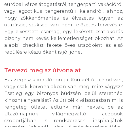
európai városlátogatásról, tengerparti vakációról
vagy egzotikus tengerentúli kalandról, ahhoz,
hogy zökkenőmentes és élvezetes legyen az
utazásod, szükség van némi előzetes tervezésre.
Egy elvesztett csomag, egy lekésett csatlakozás
bizony nem kevés kellemetlenséget okozhat. Az
alábbi checklist fekete öves utazóként és első
repülésre készülőként is jól jöhet.
Tervezd meg az útvonalat
Ez az egész kiindulópontja. Konkrét úti célod van,
vagy csak körvonalakban van meg mire vágysz?
Esetleg egy bizonyos büdzsén belül szeretnéd
kihozni a nyaralást? Az úti cél kiválasztásban mi is
rengeteg ötletet adtunk már nektek, de az
Utazómajmok világmegváltó facebook
csoportjában is rendszeresen inspiráljátok