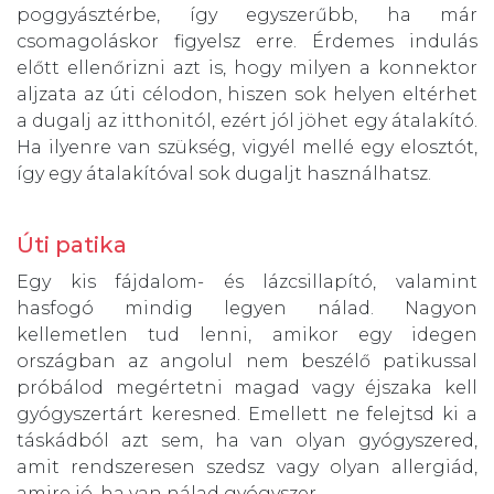
poggyásztérbe, így egyszerűbb, ha már
csomagoláskor figyelsz erre. Érdemes indulás
előtt ellenőrizni azt is, hogy milyen a konnektor
aljzata az úti célodon, hiszen sok helyen eltérhet
a dugalj az itthonitól, ezért jól jöhet egy átalakító.
Ha ilyenre van szükség, vigyél mellé egy elosztót,
így egy átalakítóval sok dugaljt használhatsz.
Úti patika
Egy kis fájdalom- és lázcsillapító, valamint
hasfogó mindig legyen nálad. Nagyon
kellemetlen tud lenni, amikor egy idegen
országban az angolul nem beszélő patikussal
próbálod megértetni magad vagy éjszaka kell
gyógyszertárt keresned. Emellett ne felejtsd ki a
táskádból azt sem, ha van olyan gyógyszered,
amit rendszeresen szedsz vagy olyan allergiád,
amire jó, ha van nálad gyógyszer.