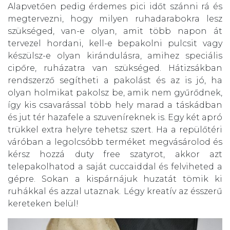
Alapvetően pedig érdemes pici időt szánni rá és
megtervezni, hogy milyen ruhadarabokra lesz
szükséged, van-e olyan, amit több napon át
tervezel hordani, kell-e bepakolni pulcsit vagy
készülsz-e olyan kirándulásra, amihez speciális
cipőre, ruházatra van szükséged. Hátizsákban
rendszerző segítheti a pakolást és az is jó, ha
olyan holmikat pakolsz be, amik nem gyűrődnek,
így kis csavarással több hely marad a táskádban
és jut tér hazafele a szuveníreknek is. Egy két apró
trükkel extra helyre tehetsz szert. Ha a repülőtéri
váróban a legolcsóbb terméket megvásárolod és
kérsz hozzá duty free szatyrot, akkor azt
telepakolhatod a saját cuccaiddal és felviheted a
gépre. Sokan a kispárnájuk huzatát tömik ki
ruhákkal és azzal utaznak. Légy kreatív az ésszerű
kereteken belül!