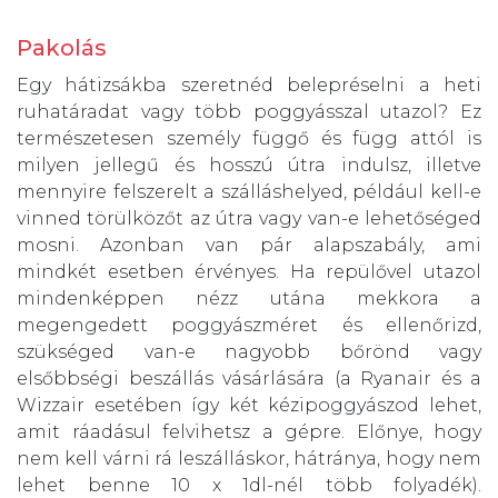
Pakolás
Egy hátizsákba szeretnéd belepréselni a heti
ruhatáradat vagy több poggyásszal utazol? Ez
természetesen személy függő és függ attól is
milyen jellegű és hosszú útra indulsz, illetve
mennyire felszerelt a szálláshelyed, például kell-e
vinned törülközőt az útra vagy van-e lehetőséged
mosni. Azonban van pár alapszabály, ami
mindkét esetben érvényes. Ha repülővel utazol
mindenképpen nézz utána mekkora a
megengedett poggyászméret és ellenőrizd,
szükséged van-e nagyobb bőrönd vagy
elsőbbségi beszállás vásárlására (a Ryanair és a
Wizzair esetében így két kézipoggyászod lehet,
amit ráadásul felvihetsz a gépre. Előnye, hogy
nem kell várni rá leszálláskor, hátránya, hogy nem
lehet benne 10 x 1dl-nél több folyadék).