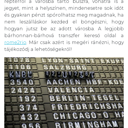
reptérről a városba tartó buszra, vonatra is a
jegyet, mint a helyszínen, mindenesetre sok időt
és gyakran pénzt spórolhatsz meg magadnak, ha
nem leszálláskor kezded el böngészni, hogy
hogyan jutsz be az adott városba. A legjobb
bárhonnan-bárhová transzfer kereső oldal a
rome2rio
. Már csak azért is megéri ránézni, hogy
tájékozódj a lehetőségekről!