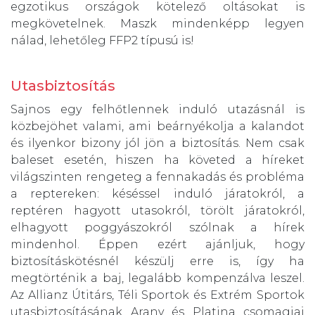
egzotikus országok kötelező oltásokat is
megkövetelnek. Maszk mindenképp legyen
nálad, lehetőleg FFP2 típusú is!
Utasbiztosítás
Sajnos egy felhőtlennek induló utazásnál is
közbejöhet valami, ami beárnyékolja a kalandot
és ilyenkor bizony jól jön a biztosítás. Nem csak
baleset esetén, hiszen ha követed a híreket
világszinten rengeteg a fennakadás és probléma
a reptereken: késéssel induló járatokról, a
reptéren hagyott utasokról, törölt járatokról,
elhagyott poggyászokról szólnak a hírek
mindenhol. Éppen ezért ajánljuk, hogy
biztosításkötésnél készülj erre is, így ha
megtörténik a baj, legalább kompenzálva leszel.
Az Allianz Útitárs, Téli Sportok és Extrém Sportok
utasbiztosításának Arany és Platina csomagjai