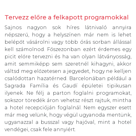
Tervezz előre a felkapott programokkal
Sajnos nagyon sok híres látnivaló annyira
népszerű, hogy a helyszínen már nem is lehet
belépőt vásárolni vagy több órás sorban állással
kell számolnod. Főszezonban ezért érdemes egy
picit előre tervezni és ha van olyan látványosság,
amit semmiképp sem szeretnél kihagyni, akkor
váltsd meg előzetesen a jegyedet, hogy ne kelljen
csalódottan hazatérned. Barcelonában például a
Sagrada Família és Gaudí épületei tipikusan
ilyenek. Ne félj a parton foglalni programokat,
sokszor töredék áron vehetsz részt rajtuk, mintha
a hotel recepcióján foglalnál. Nem egyszer esett
már meg velünk, hogy végül ugyanoda mentünk,
ugyanazzal a busszal vagy hajóval, mint a hotel
vendégei, csak fele annyiért.