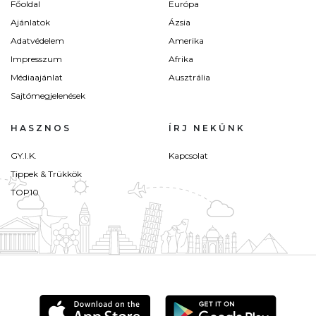
Főoldal
Európa
Ajánlatok
Ázsia
Adatvédelem
Amerika
Impresszum
Afrika
Médiaajánlat
Ausztrália
Sajtómegjelenések
HASZNOS
ÍRJ NEKÜNK
GY.I.K.
Kapcsolat
Tippek & Trükkök
TOP10