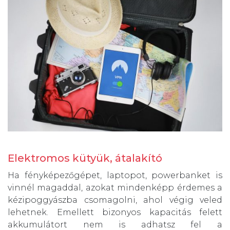
Elektromos kütyük, átalakító
Ha fényképezőgépet, laptopot, powerbanket is
vinnél magaddal, azokat mindenképp érdemes a
kézipoggyászba csomagolni, ahol végig veled
lehetnek. Emellett bizonyos kapacitás felett
akkumulátort nem is adhatsz fel a