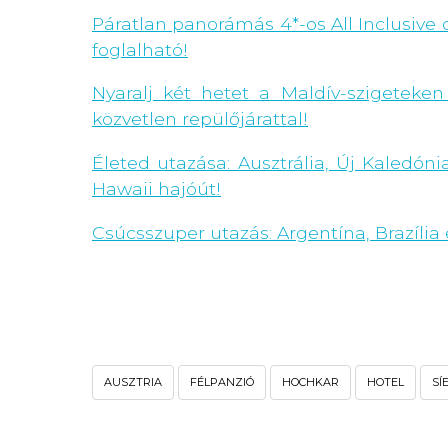
Páratlan panorámás 4*-os All Inclusive o
foglalható!
Nyaralj két hetet a Maldív-szigeteken 
közvetlen repülőjárattal!
Életed utazása: Ausztrália, Új Kaledóni
Hawaii hajóút!
Csúcsszuper utazás: Argentína, Brazília 
AUSZTRIA
FÉLPANZIÓ
HOCHKAR
HOTEL
SÍ