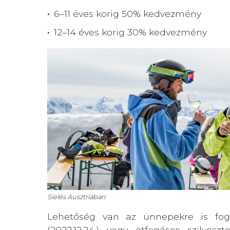
6–11 éves korig 50% kedvezmény
12–14 éves korig 30% kedvezmény
Síelés Ausztriában
Lehetőség van az ünnepekre is fogl
(2022.12.24.) vagy ötfogásos szilves