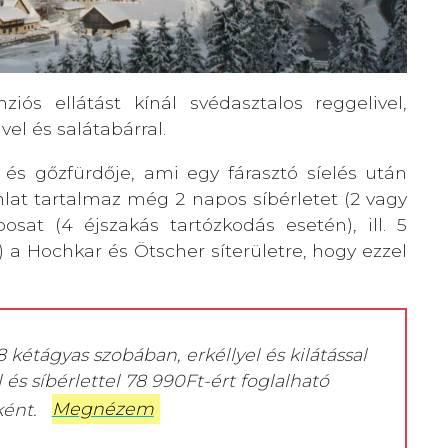
ziós ellátást kínál svédasztalos reggelivel,
el és salátabárral.
 és gőzfürdője, ami egy fárasztó síelés után
nlat tartalmaz még 2 napos síbérletet (2 vagy
osat (4 éjszakás tartózkodás esetén), ill. 5
 a Hochkar és Ötscher síterületre, hogy ezzel
 kétágyas szobában, erkéllyel és kilátással
l és síbérlettel 78 990Ft-ért foglalható
ként.
Megnézem