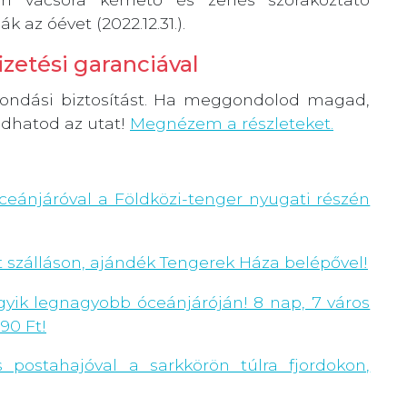
 az óévet (2022.12.31.).
zetési garanciával
emondási biztosítást. Ha meggondolod magad,
ndhatod az utat!
Megnézem a részleteket.
óceánjáróval a Földközi-tenger nyugati részén
t szálláson, ajándék Tengerek Háza belépővel!
egyik legnagyobb óceánjáróján! 8 nap, 7 város
990 Ft!
 postahajóval a sarkkörön túlra fjordokon,