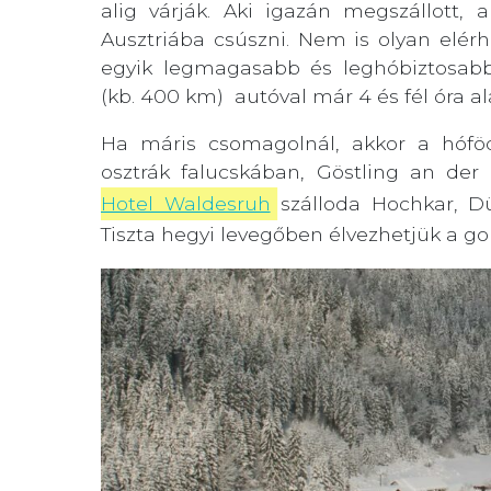
alig várják. Aki igazán megszállott,
Ausztriába csúszni. Nem is olyan elérh
egyik legmagasabb és leghóbiztosabb
(kb. 400 km) autóval már 4 és fél óra al
Ha máris csomagolnál, akkor a hófö
osztrák falucskában, Göstling an der 
Hotel Waldesruh
szálloda Hochkar, Dü
Tiszta hegyi levegőben élvezhetjük a g