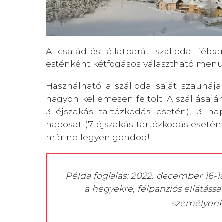
A család-és állatbarát szálloda félpan
esténként kétfogásos választható menüv
Használható a szálloda saját szaunája
nagyon kellemesen feltölt. A szállásajá
3 éjszakás tartózkodás esetén), 3 nap
naposat (7 éjszakás tartózkodás esetén)
már ne legyen gondod!
Példa foglalás: 2022. december 16-18
a hegyekre, félpanziós ellátássa
személyen