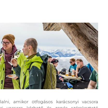
alni, amikor ötfogásos karácsonyi vacsora
zteri vacsora kérhető és zenés szórakoztató