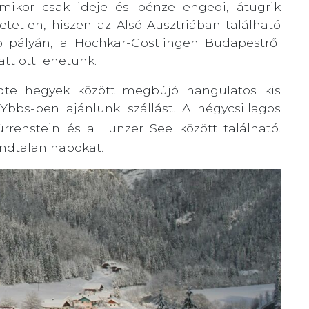
 amikor csak ideje és pénze engedi, átugrik
etetlen, hiszen az Alsó-Ausztriában található
 pályán, a Hochkar-Göstlingen Budapestről
att ott lehetünk.
dte hegyek között megbújó hangulatos kis
Ybbs-ben ajánlunk szállást. A négycsillagos
rrenstein és a Lunzer See között található.
ondtalan napokat.