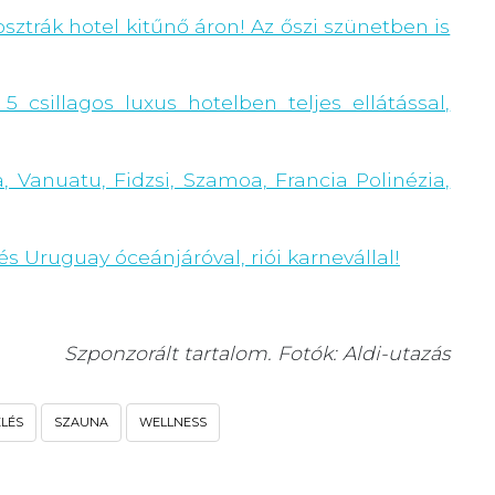
sztrák hotel kitűnő áron! Az őszi szünetben is
5 csillagos luxus hotelben teljes ellátással,
a, Vanuatu, Fidzsi, Szamoa, Francia Polinézia,
és Uruguay óceánjáróval, riói karnevállal!
Szponzorált tartalom. Fotók: Aldi-utazás
ELÉS
SZAUNA
WELLNESS