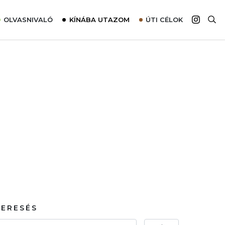
OLVASNIVALÓ
KÍNÁBA UTAZOM
ÚTI CÉLOK
Top 10 látnivalók térképpel
Európa
Tudnivalók az ajánlatok lefoglalásához
Ázsia
Tippek & Trükkök
Amerika
Utazómajom – CitySIM kártya a világutazóknak
Afrika
Interjú
Ausztrália
Élménybeszámolók
Szállodalátogatás
Sajtómegjelenések
KERESÉS