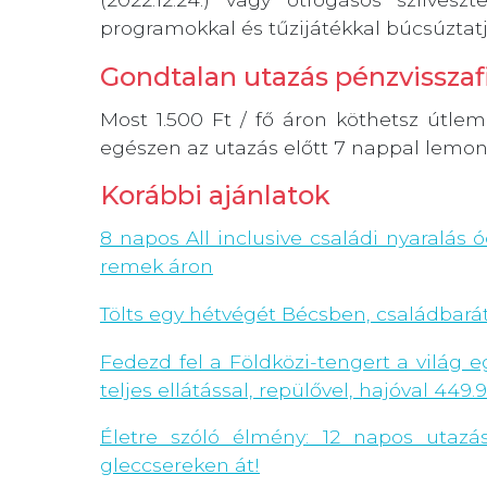
programokkal és tűzijátékkal búcsúztatják
Gondtalan utazás pénzvisszafi
Most 1.500 Ft / fő áron köthetsz útl
egészen az utazás előtt 7 nappal lemo
Korábbi ajánlatok
8 napos All inclusive családi nyaralás 
remek áron
Tölts egy hétvégét Bécsben, családbará
Fedezd fel a Földközi-tengert a világ 
teljes ellátással, repülővel, hajóval 449.
Életre szóló élmény: 12 napos utazás
gleccsereken át!