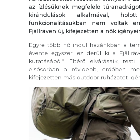
az ízlésüknek megfelelő túranadrágot
kirándulások alkalmával, ho
funkcionalitásukban nem voltak er
Fjällräven új, kifejezetten a nők igényei
Egyre több nő indul hazánkban a ter
évente egyszer, ez derül ki a Fjällrä
kutatásából*. Eltérő elvárásaik, test
elsősorban a rövidebb, erdőben meg
kifejezetten más outdoor ruházatot igény