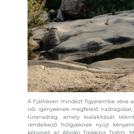
A Fjällräven mindezt figyelembe véve ala
női igényeknek megfelelő nadrágokat, 
túranadrág, amely kialakítását teki
rendelkező hölgyeknek nyújt kényelme
képviseli az Abisko Trekking Tights