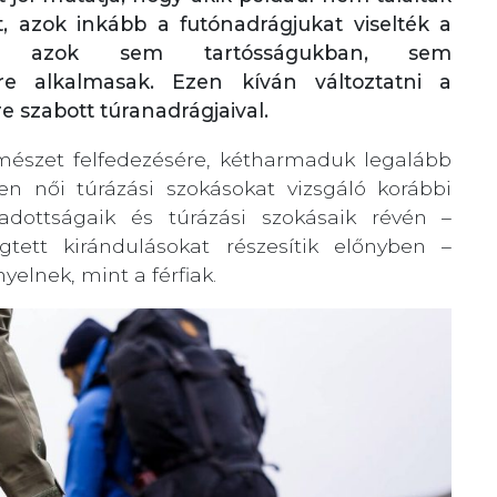
, azok inkább a futónadrágjukat viselték a
lott azok sem tartósságukban, sem
re alkalmasak. Ezen kíván változtatni a
re szabott túranadrágjaival.
mészet felfedezésére, kétharmaduk legalább
ven női túrázási szokásokat vizsgáló korábbi
i adottságaik és túrázási szokásaik révén –
tett kirándulásokat részesítik előnyben –
elnek, mint a férfiak.