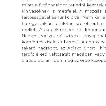
miatt a futónadrágot terjedni kezdtek 
kihívásoknak is megfelel. A mozgás 
tartósságával és funkcióival. Nem kell
ha egy sziklás területen szeretnénk 
mellett. A zsebekről sem kell lemond
Nedvességelvezető sztreccs anyagán
komfortos viseletet biztosít. Amennyib
takaró nadrágot, az Abisko Short Thigh
térdfölé érő változatát magában vagy r
alapdarab, amiben még az erdő közepé