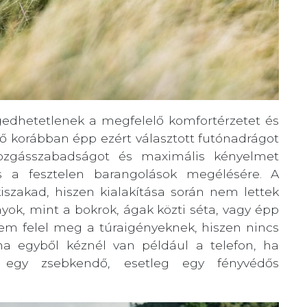
gedhetetlenek a megfelelő komfortérzetet és
nő korábban épp ezért választott futónadrágot
ozgásszabadságot és maximális kényelmet
 a fesztelen barangolások megélésére. A
szakad, hiszen kialakítása során nem lettek
yok, mint a bokrok, ágak közti séta, vagy épp
sem felel meg a túraigényeknek, hiszen nincs
 ha egyből kéznél van például a telefon, ha
y egy zsebkendő, esetleg egy fényvédős