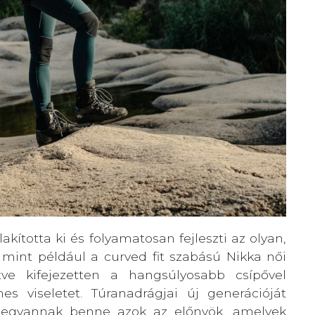
kította ki és folyamatosan fejleszti az olyan,
mint például a curved fit szabású Nikka női
ntve kifejezetten a hangsúlyosabb csípővel
s viseletet. Túranadrágjai új generációját
. Megvannak benne azok az előnyök, amelyek