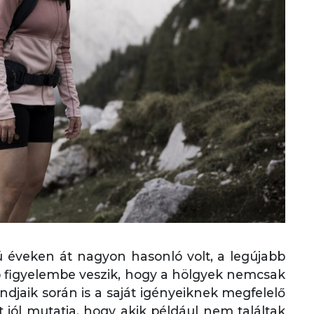
zú éveken át nagyon hasonló volt, a legújabb
b figyelembe veszik, hogy a hölgyek nemcsak
djaik során is a saját igényeiknek megfelelő
 jól mutatja, hogy akik például nem találtak