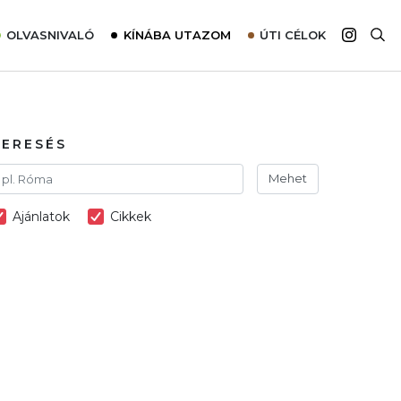
OLVASNIVALÓ
KÍNÁBA UTAZOM
ÚTI CÉLOK
Top 10 látnivalók térképpel
Európa
Tudnivalók az ajánlatok lefoglalásához
Ázsia
Tippek & Trükkök
Amerika
KERESÉS
Utazómajom – CitySIM kártya a világutazóknak
Afrika
Mehet
Interjú
Ausztrália
Ajánlatok
Cikkek
Élménybeszámolók
Szállodalátogatás
Sajtómegjelenések