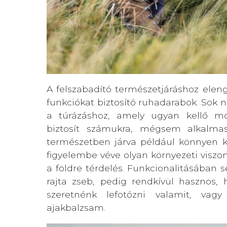
A felszabadító természetjáráshoz elen
funkciókat biztosító ruhadarabok. Sok 
a túrázáshoz, amely ugyan kellő m
biztosít számukra, mégsem alkalmas
természetben járva például könnyen ki
figyelembe véve olyan környezeti viszon
a földre térdelés. Funkcionalitásában 
rajta zseb, pedig rendkívül hasznos,
szeretnénk lefotózni valamit, vag
ajakbalzsam.