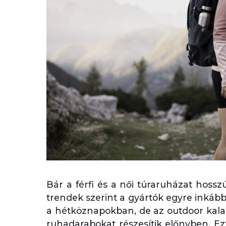
Bár a férfi és a női túraruházat hoss
trendek szerint a gyártók egyre inkáb
a hétköznapokban, de az outdoor kalan
ruhadarabokat részesítik előnyben. Ezt