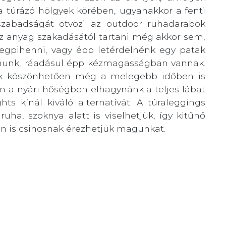
a túrázó hölgyek körében, ugyanakkor a fenti
szabadságát ötvözi az outdoor ruhadarabok
 az anyag szakadásától tartani még akkor sem,
megpihenni, vagy épp letérdelnénk egy patak
anunk, ráadásul épp kézmagasságban vannak.
ak köszönhetően még a melegebb időben is
en a nyári hőségben elhagynánk a teljes lábat
ts kínál kiváló alternatívát. A túraleggings
uha, szoknya alatt is viselhetjük, így kitűnő
n is csinosnak érezhetjük magunkat.