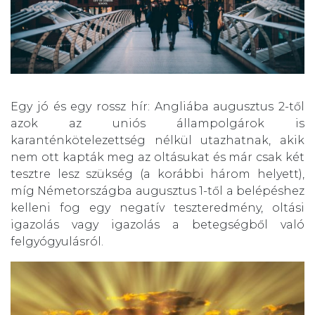
Egy jó és egy rossz hír: Angliába augusztus 2-től
azok az uniós állampolgárok is
karanténkötelezettség nélkül utazhatnak, akik
nem ott kapták meg az oltásukat és már csak két
tesztre lesz szükség (a korábbi három helyett),
míg Németországba augusztus 1-től a belépéshez
kelleni fog egy negatív teszteredmény, oltási
igazolás vagy igazolás a betegségből való
felgyógyulásról.