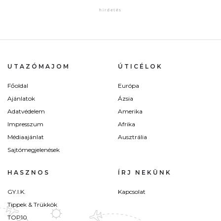
UTAZÓMAJOM
ÚTICÉLOK
Főoldal
Európa
Ajánlatok
Ázsia
Adatvédelem
Amerika
Impresszum
Afrika
Médiaajánlat
Ausztrália
Sajtómegjelenések
HASZNOS
ÍRJ NEKÜNK
GY.I.K.
Kapcsolat
Tippek & Trükkök
TOP10