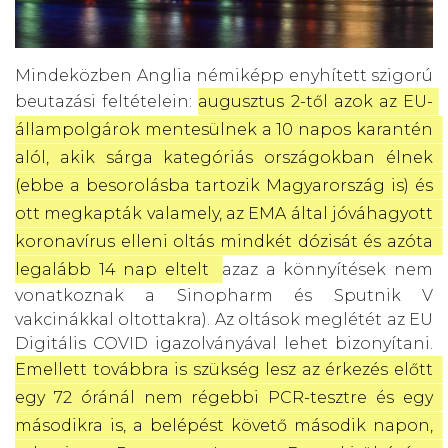
Mindeközben Anglia némiképp enyhített szigorú
beutazási feltételein:
augusztus 2-től azok az EU-
állampolgárok mentesülnek a 10 napos karantén 
alól, akik sárga kategóriás országokban élnek 
(ebbe a besorolásba tartozik Magyarország is) és 
ott megkapták valamely, az EMA által jóváhagyott 
koronavírus elleni oltás mindkét dózisát és azóta 
legalább 14 nap eltelt 
(azaz a könnyítések nem
vonatkoznak a Sinopharm és Sputnik V
vakcinákkal oltottakra). Az oltások meglétét az EU
Digitális COVID igazolványával lehet bizonyítani.
Emellett továbbra is szükség lesz az érkezés előtt 
egy 72 óránál nem régebbi PCR-tesztre és egy 
másodikra is, a belépést követő második napon, 