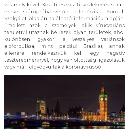
valamelyikével. Közúti és vasúti közlekedés során
ezeket szúrópróba-szerűen ellenőrzik a Konzuli
Szolgálat oldalán található információk alapján.
Emellett azok a személyek, akik vírusvariáns
területről utaznak be (ezek olyan területek, ahol
különösen gyakori a veszélyes variánsok
előfordulása, mint például Brazília), annak
ellenére rendelkezniük kell egy negatív
teszteredménnyel, hogy van oltottsági igazolásuk
vagy már felgyógyultak a koronavírusból.