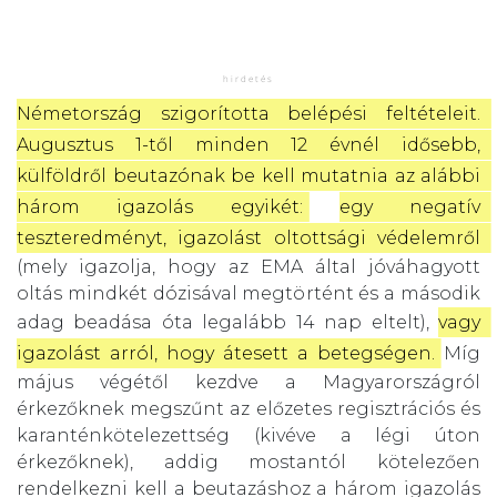
Németország szigorította belépési feltételeit.
Augusztus 1-től minden 12 évnél idősebb, 
külföldről beutazónak be kell mutatnia az alábbi 
három igazolás egyikét:
egy negatív 
teszteredményt, igazolást oltottsági védelemről 
(mely igazolja, hogy az EMA által jóváhagyott
oltás mindkét dózisával megtörtént és a második
adag beadása óta legalább 14 nap eltelt),
vagy 
igazolást arról, hogy átesett a betegségen.
Míg
május végétől kezdve a Magyarországról
érkezőknek megszűnt az előzetes regisztrációs és
karanténkötelezettség (kivéve a légi úton
érkezőknek), addig mostantól kötelezően
rendelkezni kell a beutazáshoz a három igazolás