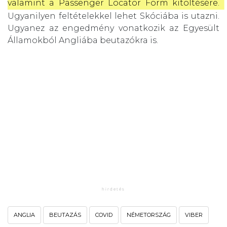
valamint a Passenger Locator Form kitöltésére. 
Ugyanilyen feltételekkel lehet Skóciába is utazni.
Ugyanez az engedmény vonatkozik az Egyesült
Államokból Angliába beutazókra is.
ANGLIA
BEUTAZÁS
COVID
NÉMETORSZÁG
VIBER