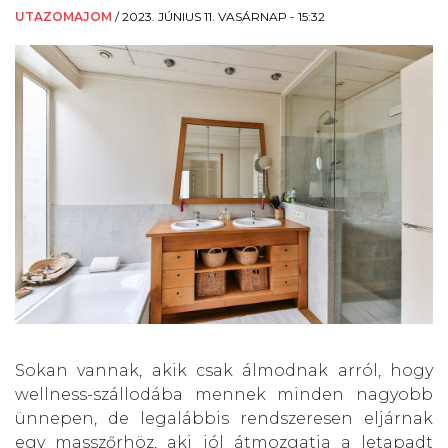
UTAZOMAJOM
/
2023. JÚNIUS 11. VASÁRNAP - 15:32
Sokan vannak, akik csak álmodnak arról, hogy
wellness-szállodába mennek minden nagyobb
ünnepen, de legalábbis rendszeresen eljárnak
egy masszőrhöz, aki jól átmozgatja a letapadt