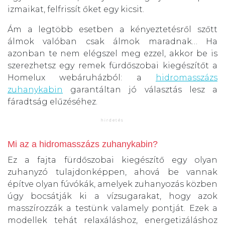
izmaikat, felfrissít őket egy kicsit.
Ám a legtöbb esetben a kényeztetésről szőtt
álmok valóban csak álmok maradnak… Ha
azonban te nem elégszel meg ezzel, akkor be is
szerezhetsz egy remek fürdőszobai kiegészítőt a
Homelux webáruházból: a
hidromasszázs
zuhanykabin
garantáltan jó választás lesz a
fáradtság elűzéséhez.
Mi az a hidromasszázs zuhanykabin?
Ez a fajta fürdőszobai kiegészítő egy olyan
zuhanyzó tulajdonképpen, ahová be vannak
építve olyan fúvókák, amelyek zuhanyozás közben
úgy bocsátják ki a vízsugarakat, hogy azok
masszírozzák a testünk valamely pontját. Ezek a
modellek tehát relaxáláshoz, energetizáláshoz