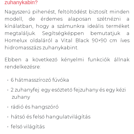
zuhanykabin?
Nagyszerű pihenést, feltöltődést biztosít minden
modell, de érdemes alaposan szétnézni a
kínálatban, hogy a számunkra ideális terméket
megtaláljuk. Segítségképpen bemutatjuk a
Homelux oldaláról a Vital Black 90×90 cm íves
hidromasszázs zuhanykabint.
Ebben a következő kényelmi funkciók állnak
rendelkezésre:
6 hátmasszírozó fúvóka
2 zuhanyfej: egy esőztető fejzuhany és egy kézi
zuhany
rádió és hangszóró
hátsó és felső hangulatvilágítás
felső világítás