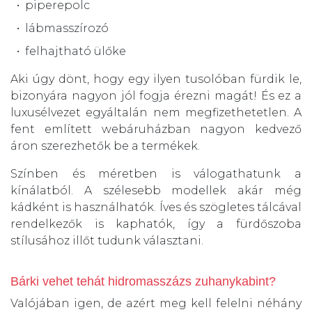
piperepolc
lábmasszírozó
felhajtható ülőke
Aki úgy dönt, hogy egy ilyen tusolóban fürdik le,
bizonyára nagyon jól fogja érezni magát! És ez a
luxusélvezet egyáltalán nem megfizethetetlen. A
fent említett webáruházban nagyon kedvező
áron szerezhetők be a termékek.
Színben és méretben is válogathatunk a
kínálatból. A szélesebb modellek akár még
kádként is használhatók. Íves és szögletes tálcával
rendelkezők is kaphatók, így a fürdőszoba
stílusához illőt tudunk választani.
Bárki vehet tehát hidromasszázs zuhanykabint?
Valójában igen, de azért meg kell felelni néhány