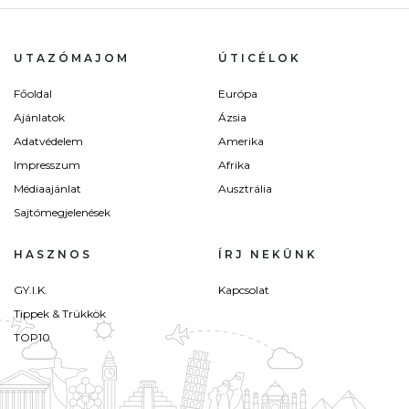
UTAZÓMAJOM
ÚTICÉLOK
Főoldal
Európa
Ajánlatok
Ázsia
Adatvédelem
Amerika
Impresszum
Afrika
Médiaajánlat
Ausztrália
Sajtómegjelenések
HASZNOS
ÍRJ NEKÜNK
GY.I.K.
Kapcsolat
Tippek & Trükkök
TOP10