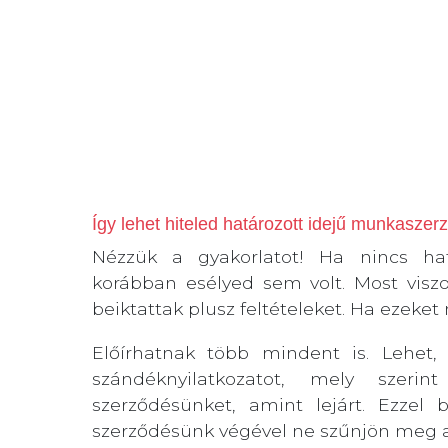
Így lehet hiteled határozott idejű munkaszer
Nézzük a gyakorlatot! Ha nincs hat
korábban esélyed sem volt. Most visz
beiktattak plusz feltételeket. Ha ezeke
Előírhatnak több mindent is. Lehet
szándéknyilatkozatot, mely szeri
szerződésünket, amint lejárt. Ezzel
szerződésünk végével ne szűnjön meg a