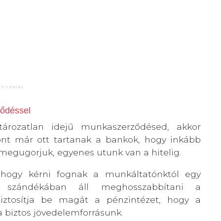
ződéssel
ározatlan idejű munkaszerződésed, akkor
ont már ott tartanak a bankok, hogy inkább
t megugorjuk, egyenes utunk van a hitelig.
, hogy kérni fognak a munkáltatónktól egy
nt szándékában áll meghosszabbítani a
 biztosítja be magát a pénzintézet, hogy a
 biztos jövedelemforrásunk.