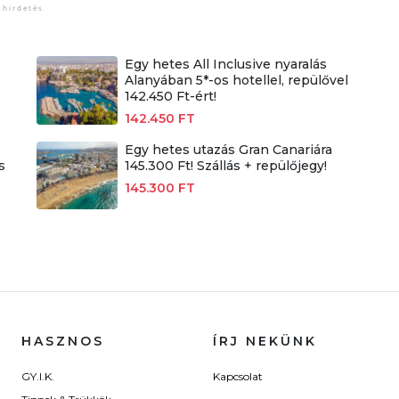
Egy hetes All Inclusive nyaralás
Alanyában 5*-os hotellel, repülővel
142.450 Ft-ért!
142.450 FT
Egy hetes utazás Gran Canariára
s
145.300 Ft! Szállás + repülőjegy!
145.300 FT
HASZNOS
ÍRJ NEKÜNK
GY.I.K.
Kapcsolat