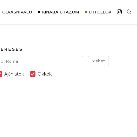
OLVASNIVALÓ
KÍNÁBA UTAZOM
ÚTI CÉLOK
Top 10 látnivalók térképpel
Európa
Tudnivalók az ajánlatok lefoglalásához
Ázsia
Tippek & Trükkök
Amerika
KERESÉS
Utazómajom – CitySIM kártya a világutazóknak
Afrika
Mehet
Interjú
Ausztrália
Ajánlatok
Cikkek
Élménybeszámolók
Szállodalátogatás
Sajtómegjelenések