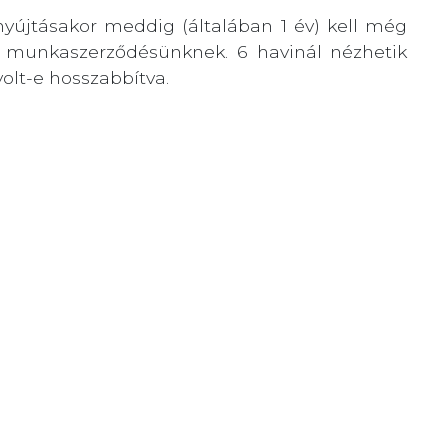
yújtásakor meddig (általában 1 év) kell még
jű munkaszerződésünknek. 6 havinál nézhetik
olt-e hosszabbítva.