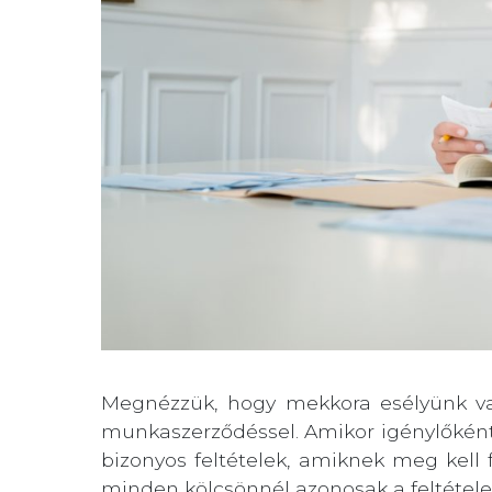
Megnézzük, hogy mekkora esélyünk van
munkaszerződéssel. Amikor igénylőként
bizonyos feltételek, amiknek meg kell
minden kölcsönnél azonosak a feltétel