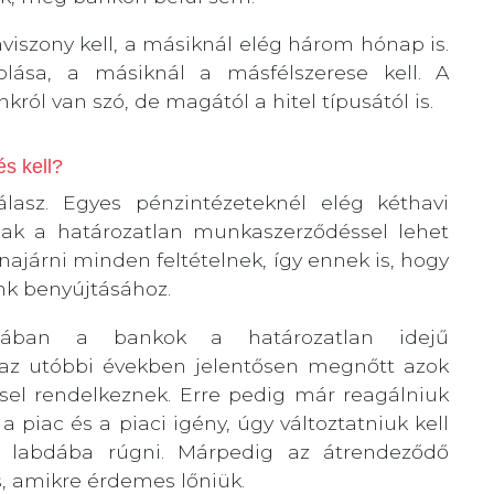
viszony kell, a másiknál elég három hónap is.
lása, a másiknál a másfélszerese kell. A
król van szó, de magától a hitel típusától is.
s kell?
lasz. Egyes pénzintézeteknél elég kéthavi
ak a határozatlan munkaszerződéssel lehet
najárni minden feltételnek, így ennek is, hogy
nk benyújtásához.
lában a bankok a határozatlan idejű
 az utóbbi években jelentősen megnőtt azok
ssel rendelkeznek. Erre pedig már reagálniuk
a piac és a piaci igény, úgy változtatniuk kell
ek labdába rúgni. Márpedig az átrendeződő
 amikre érdemes lőniük.