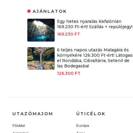
AJÁNLATOK
Egy hetes nyaralás Kefalónián
169.230 Ft-ért! Szállás + repülőjegy!
169.230 FT
6 teljes napos utazás Malagára és
környékére 126.300 Ft-ért! Látogas
el Rondába, Gibraltárra, Setenil de
las Bodegasba!
126.300 FT
UTAZÓMAJOM
ÚTICÉLOK
Főoldal
Európa