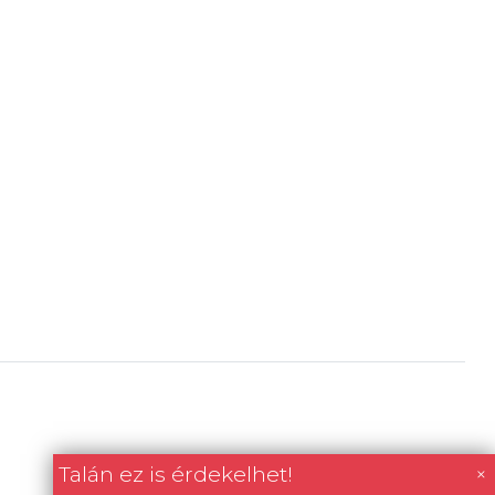
Talán ez is érdekelhet!
×