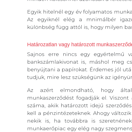
Egyik hitelnél egy év folyamatos munka
Az egyiknél elég a mnimálbér igazo
különbség függ attól is, hogy milyen ban
Határozatlan vagy határozott munkaszerződé
Sajnos erre nincs egy egyértelmű vá
bankszámlakivonat is, máshol meg cs
benyújtani a papírokat. Érdemes jól utá
tudjuk, mire lesz szükségünk az igényü
Az azért elmondható, hogy álta
munkaszerződést fogadják el. Viszont
száma, akik határozott idejű szerződé
kell a pénzintézeteknek. Ahogy változik 
nekik is, ha továbbra is szeretnén
munkaerőpiac egy elég nagy szegmens,