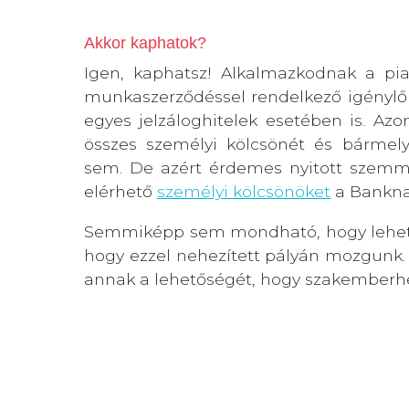
Akkor kaphatok?
Igen, kaphatsz! Alkalmazkodnak a pia
munkaszerződéssel rendelkező igénylőn
egyes jelzáloghitelek esetében is. A
összes személyi kölcsönét és bármely
sem. De azért érdemes nyitott szemmel
elérhető
személyi kölcsönöket
a Banknav
Semmiképp sem mondható, hogy lehetetl
hogy ezzel nehezített pályán mozgunk.
annak a lehetőségét, hogy szakemberhez