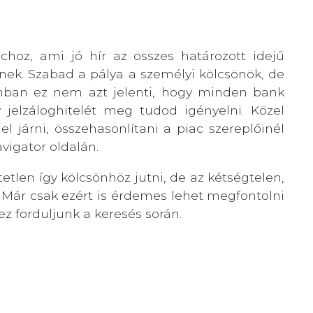
choz, ami jó hír az összes határozott idejű
ek. Szabad a pálya a személyi kölcsönök, de
zonban ez nem azt jelenti, hogy minden bank
 jelzáloghitelét meg tudod igényelni. Közel
 járni, összehasonlítani a piac szereplőinél
igator oldalán.
en így kölcsönhöz jutni, de az kétségtelen,
 Már csak ezért is érdemes lehet megfontolni
 forduljunk a keresés során.