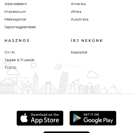
Adatvédelem
Amerika
Impresszum
Afrika
Médiaajánlat
Ausztrália
Sajtómegjelenések
HASZNOS
ÍRJ NEKÜNK
GY.I.K.
Kapcsolat
Tippek & Trükkök
TOP10