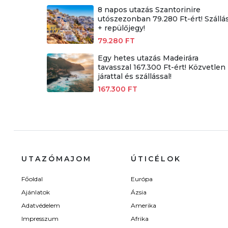
8 napos utazás Szantorinire
utószezonban 79.280 Ft-ért! Szállá
+ repülőjegy!
79.280 FT
Egy hetes utazás Madeirára
tavasszal 167.300 Ft-ért! Közvetlen
járattal és szállással!
167.300 FT
UTAZÓMAJOM
ÚTICÉLOK
Főoldal
Európa
Ajánlatok
Ázsia
Adatvédelem
Amerika
Impresszum
Afrika