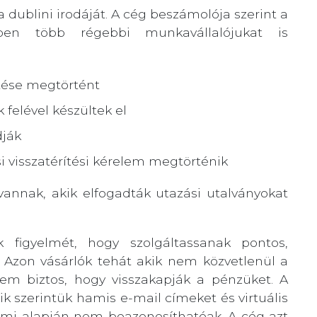
 a dublini irodáját. A cég beszámolója szerint a
kében több régebbi munkavállalójukat is
ítése megtörtént
k felével készültek el
dják
i visszatérítési kérelem megtörténik
nnak, akik elfogadták utazási utalványokat
k figyelmét, hogy szolgáltassanak pontos,
. Azon vásárlók tehát akik nem közvetlenül a
em biztos, hogy visszakapják a pénzüket. A
ik szerintük hamis e-mail címeket és virtuális
 ami alapján nem beazonosíthatóak. A cég azt