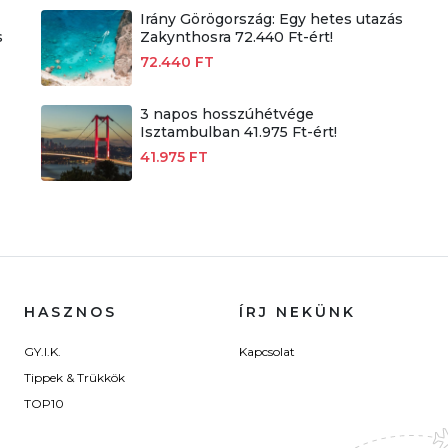
Irány Görögország: Egy hetes utazás
s
Zakynthosra 72.440 Ft-ért!
72.440 FT
3 napos hosszúhétvége
Isztambulban 41.975 Ft-ért!
41.975 FT
HASZNOS
ÍRJ NEKÜNK
GY.I.K.
Kapcsolat
Tippek & Trükkök
TOP10