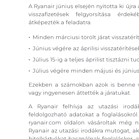
A Ryanair június elsején nyitotta ki újra
visszafizetések felgyorsítása érde
átképezték a feladatra.
Minden márciusi törölt járat visszatér
Június végére az áprilisi visszatérítése
Július 15-ig a teljes áprilist tisztázni tu
Július végére minden májusi és június
Ezekben a számokban azok is benne va
vagy ingyenesen áttették a járatukat.
A Ryanair felhívja az utazási irodá
feldolgozható adatokat a foglalásokról
ryanair.com oldalon vásároltak még n
Ryanair az utazási irodákra mutogat, ak
hitelkártyákat használnak foglaláskor,