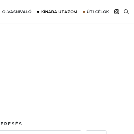
OLVASNIVALÓ
KÍNÁBA UTAZOM
ÚTI CÉLOK
Top 10 látnivalók térképpel
Európa
Tudnivalók az ajánlatok lefoglalásához
Ázsia
Tippek & Trükkök
Amerika
Utazómajom – CitySIM kártya a világutazóknak
Afrika
Interjú
Ausztrália
Élménybeszámolók
Szállodalátogatás
Sajtómegjelenések
KERESÉS