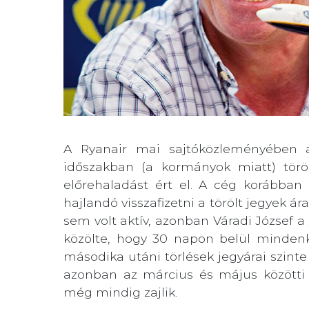
A Ryanair mai sajtóközleményében a
időszakban (a kormányok miatt) töröl
előrehaladást ért el. A cég korábban
hajlandó visszafizetni a törölt jegyek ár
sem volt aktív, azonban Váradi József a
közölte, hogy 30 napon belül mindenki 
másodika utáni törlések jegyárai szinte
azonban az március és május közötti 
még mindig zajlik.