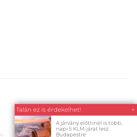
Talán ez is érdekelhet!
×
A járvány előttinél is több,
napi 5 KLM-járat lesz
Budapestre