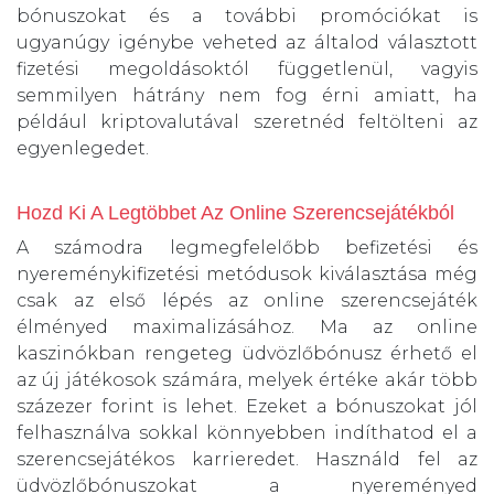
bónuszokat és a további promóciókat is
ugyanúgy igénybe veheted az általod választott
fizetési megoldásoktól függetlenül, vagyis
semmilyen hátrány nem fog érni amiatt, ha
például kriptovalutával szeretnéd feltölteni az
egyenlegedet.
Hozd Ki A Legtöbbet Az Online Szerencsejátékból
A számodra legmegfelelőbb befizetési és
nyereménykifizetési metódusok kiválasztása még
csak az első lépés az online szerencsejáték
élményed maximalizásához. Ma az online
kaszinókban rengeteg üdvözlőbónusz érhető el
az új játékosok számára, melyek értéke akár több
százezer forint is lehet. Ezeket a bónuszokat jól
felhasználva sokkal könnyebben indíthatod el a
szerencsejátékos karrieredet. Használd fel az
üdvözlőbónuszokat a nyereményed