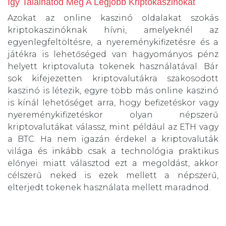
Így Találhatod Meg A Legjobb Kriptokaszinókat
Azokat az online kaszinó oldalakat szokás
kriptokaszinóknak hívni, amelyeknél az
egyenlegfeltöltésre, a nyereménykifizetésre és a
játékra is lehetőséged van hagyományos pénz
helyett kriptovaluta tokenek használatával. Bár
sok kifejezetten kriptovalutákra szakosodott
kaszinó is létezik, egyre több más online kaszinó
is kínál lehetőséget arra, hogy befizetéskor vagy
nyereménykifizetéskor olyan népszerű
kriptovalutákat válassz, mint például az ETH vagy
a BTC. Ha nem igazán érdekel a kriptovaluták
világa és inkább csak a technológia praktikus
előnyei miatt választod ezt a megoldást, akkor
célszerű neked is ezek mellett a népszerű,
elterjedt tokenek használata mellett maradnod.