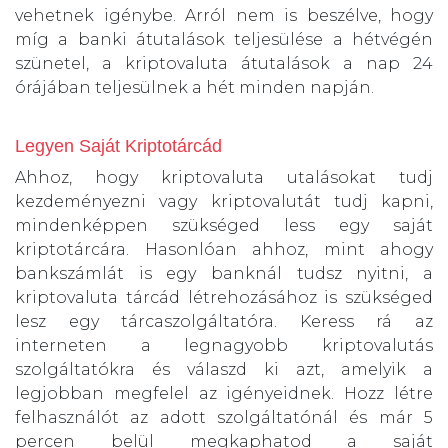
vehetnek igénybe. Arról nem is beszélve, hogy
míg a banki átutalások teljesülése a hétvégén
szünetel, a kriptovaluta átutalások a nap 24
órájában teljesülnek a hét minden napján.
Legyen Saját Kriptotárcád
Ahhoz, hogy kriptovaluta utalásokat tudj
kezdeményezni vagy kriptovalutát tudj kapni,
mindenképpen szükséged less egy saját
kriptotárcára. Hasonlóan ahhoz, mint ahogy
bankszámlát is egy banknál tudsz nyitni, a
kriptovaluta tárcád létrehozásához is szükséged
lesz egy tárcaszolgáltatóra. Keress rá az
interneten a legnagyobb kriptovalutás
szolgáltatókra és válaszd ki azt, amelyik a
legjobban megfelel az igényeidnek. Hozz létre
felhasználót az adott szolgáltatónál és már 5
percen belül megkaphatod a saját