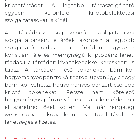
kriptotárcádat. A legtöbb tárcaszolgáltató
egyben különféle kriptobefektetési
szolgáltatásokat is kínál.
A tárcádhoz kapcsolódó szolgáltatások
szolgáltatónként eltérőek, azonban a legtöbb
szolgáltató oldalán a tárcádon egyszerre
korlátlan féle és mennyiségű kriptópénz lehet,
ráadásul a tárcádon lévő tokenekkel kereskedni is
tudsz. A tárcádon lévő tokeneket bármikor
hagyományos pénzre válthatod, ugyanúgy, ahogy
bármikor vehetsz hagyományos pénzért cserébe
kriptó tokeneket. Persze nem kötelező
hagyományos pénzre váltanod a tokenjeidet, ha
el szeretnéd őket költeni. Ma már rengeteg
webshopban közvetlenül kriptovalutával is
lehetséges a fizetés.