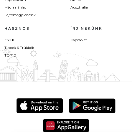
Médiaajánlat
Ausztrália
Sajtómegjelenések
HASZNOS
ÍRJ NEKÜNK
GY.I.K.
Kapcsolat
Tippek & Trükkök
TOP10