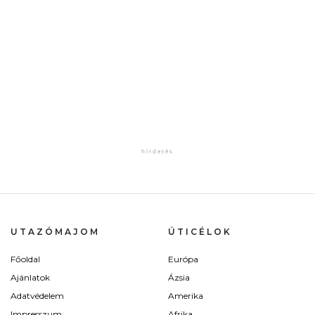
UTAZÓMAJOM
ÚTICÉLOK
Főoldal
Európa
Ajánlatok
Ázsia
Adatvédelem
Amerika
Impresszum
Afrika