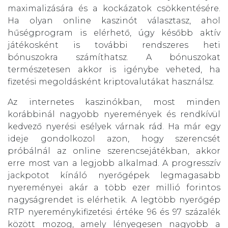
maximalizására és a kockázatok csökkentésére.
Ha olyan online kaszinót választasz, ahol
hűségprogram is elérhető, úgy később aktív
játékosként is további rendszeres heti
bónuszokra számíthatsz. A bónuszokat
természetesen akkor is igénybe veheted, ha
fizetési megoldásként kriptovalutákat használsz.
Az internetes kaszinókban, most minden
korábbinál nagyobb nyeremények és rendkívül
kedvező nyerési esélyek várnak rád. Ha már egy
ideje gondolkozol azon, hogy szerencsét
próbálnál az online szerencsejátékban, akkor
erre most van a legjobb alkalmad. A progresszív
jackpotot kínáló nyerőgépek legmagasabb
nyereményei akár a több ezer millió forintos
nagyságrendet is elérhetik. A legtöbb nyerőgép
RTP nyereménykifizetési értéke 96 és 97 százalék
között mozog, amely lényegesen nagyobb a