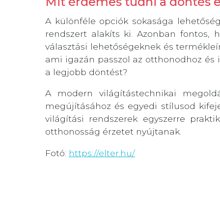
Mit érdemes tudni a döntés e
A különféle opciók sokasága lehetősége
rendszert alakíts ki. Azonban fontos, 
választási lehetőségeknek és termékleí
ami igazán passzol az otthonodhoz és 
a legjobb döntést?
A modern világítástechnikai megoldá
megújításához és egyedi stílusod kife
világítási rendszerek egyszerre prakt
otthonosság érzetet nyújtanak.
Fotó:
https://elter.hu/