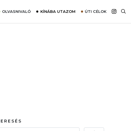
OLVASNIVALÓ
KÍNÁBA UTAZOM
ÚTI CÉLOK
Top 10 látnivalók térképpel
Európa
Tudnivalók az ajánlatok lefoglalásához
Ázsia
Tippek & Trükkök
Amerika
Utazómajom – CitySIM kártya a világutazóknak
Afrika
Interjú
Ausztrália
Élménybeszámolók
Szállodalátogatás
Sajtómegjelenések
KERESÉS