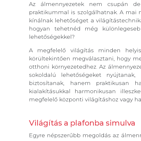
Az álmennyezetek nem csupán dek
praktikummal is szolgálhatnak. A ma
kínálnak lehetőséget a világítástechnik
hogyan tehetnéd még különlegeseb
lehetőségekkel?
A megfelelő világítás minden helyi
körültekintően megválasztani, hogy mel
otthoni környezetedhez. Az álmennyeze
sokoldalú lehetőségeket nyújtanak,
biztosítanak, hanem praktikusan h
kialakításukkal harmonikusan illeszk
megfelelő központi világításhoz vagy h
Világítás a plafonba simulva
Egyre népszerűbb megoldás az álmennyez