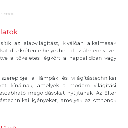
latok
tik az alapvilágítást, kiválóan alkalmasak
okat diszkréten elhelyezheted az álmennyezet
tve a tökéletes légkört a nappalidban vagy
 szereplője a lámpák és világítástechnikai
ket kínálnak, amelyek a modern világítási
treszabható megoldásokat nyújtanak. Az Elter
ítástechnikai igényeket, amelyek az otthonok