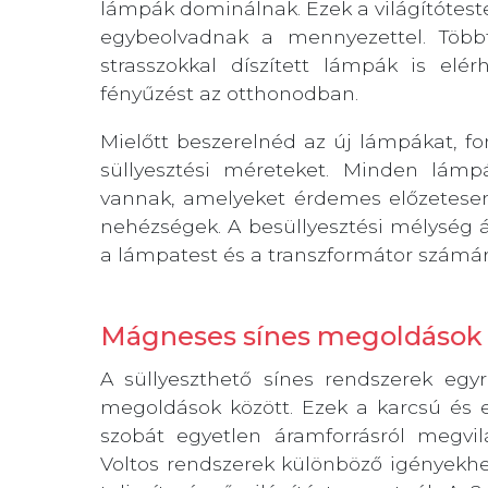
lámpák dominálnak. Ezek a világítóteste
egybeolvadnak a mennyezettel. Többf
strasszokkal díszített lámpák is elé
fényűzést az otthonodban.
Mielőtt beszerelnéd az új lámpákat, fo
süllyesztési méreteket. Minden lám
vannak, amelyeket érdemes előzetesen
nehézségek. A besüllyesztési mélység á
a lámpatest és a transzformátor számár
Mágneses sínes megoldások
A süllyeszthető sínes rendszerek egyr
megoldások között. Ezek a karcsú és e
szobát egyetlen áramforrásról megvil
Voltos rendszerek különböző igényekh