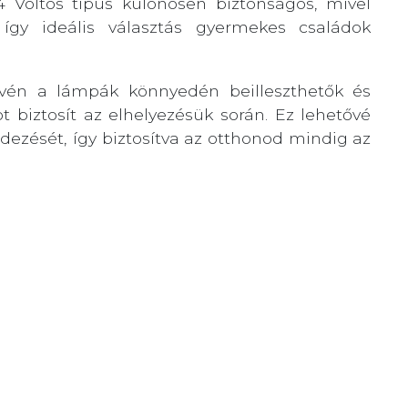
24 Voltos típus különösen biztonságos, mivel
 így ideális választás gyermekes családok
én a lámpák könnyedén beilleszthetők és
 biztosít az elhelyezésük során. Ez lehetővé
ndezését, így biztosítva az otthonod mindig az