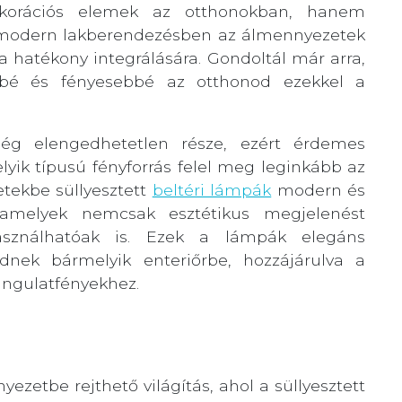
orációs elemek az otthonokban, hanem
i modern lakberendezésben az álmennyezetek
a hatékony integrálására. Gondoltál már arra,
bé és fényesebbé az otthonod ezekkel a
ség elengedhetetlen része, ezért érdemes
yik típusú fényforrás felel meg leginkább az
tekbe süllyesztett
beltéri lámpák
modern és
 amelyek nemcsak esztétikus megjelenést
asználhatóak is. Ezek a lámpák elegáns
ednek bármelyik enteriőrbe, hozzájárulva a
angulatfényekhez.
etbe rejthető világítás, ahol a süllyesztett