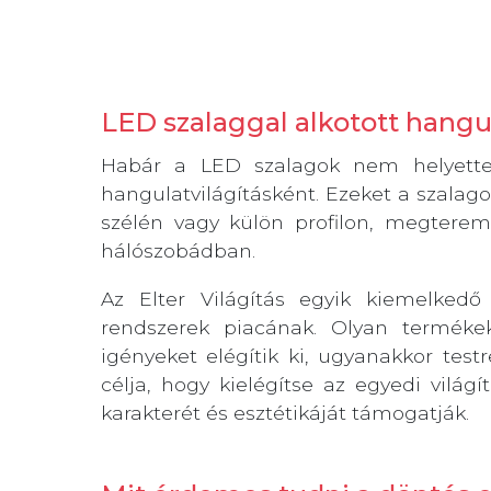
LED szalaggal alkotott hangu
Habár a LED szalagok nem helyettesí
hangulatvilágításként. Ezeket a szalag
szélén vagy külön profilon, megterem
hálószobádban.
Az Elter Világítás egyik kiemelkedő
rendszerek piacának. Olyan terméke
igényeket elégítik ki, ugyanakkor tes
célja, hogy kielégítse az egyedi világ
karakterét és esztétikáját támogatják.