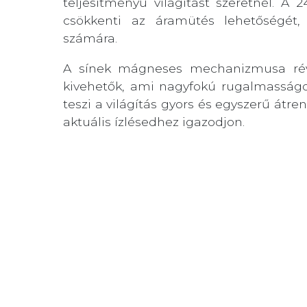
teljesítményű világítást szeretnél. A 
csökkenti az áramütés lehetőségét,
számára.
A sínek mágneses mechanizmusa rév
kivehetők, ami nagyfokú rugalmasságot
teszi a világítás gyors és egyszerű átre
aktuális ízlésedhez igazodjon.