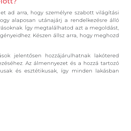
lőtt?
t ad arra, hogy személyre szabott világítási
hogy alaposan utánajárj a rendelkezésre álló
rásoknak. Így megtalálhatod azt a megoldást,
igényeidhez. Készen állsz arra, hogy meghozd
sok jelentősen hozzájárulhatnak lakótered
jezéséhez. Az álmennyezet és a hozzá tartozó
ikusak és esztétikusak, így minden lakásban