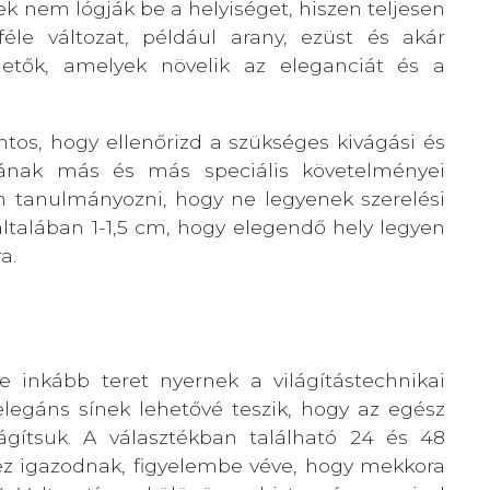
k nem lógják be a helyiséget, hiszen teljesen
éle változat, például arany, ezüst és akár
rhetők, amelyek növelik az eleganciát és a
ntos, hogy ellenőrizd a szükséges kivágási és
pának más és más speciális követelményei
 tanulmányozni, hogy ne legyenek szerelési
ltalában 1-1,5 cm, hogy elegendő hely legyen
a.
e inkább teret nyernek a világítástechnikai
legáns sínek lehetővé teszik, hogy az egész
ágítsuk. A választékban található 24 és 48
ez igazodnak, figyelembe véve, hogy mekkora