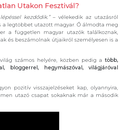
atlan Utakon Fesztivál?
lépéssel kezdődik.”
– vélekedik az utazásról
és a legtöbbet utazott magyar. Ő álmodta meg
er a független magyar utazók találkoznak,
ak és beszámolnak útjaikról személyesen is a
a világ számos helyére, közben pedig a
több,
, bloggerrel, hegymászóval, világjáróval
yon pozitív visszajelzéseket kap, olyannyira,
trémen utazó csapat sokaknak már a második