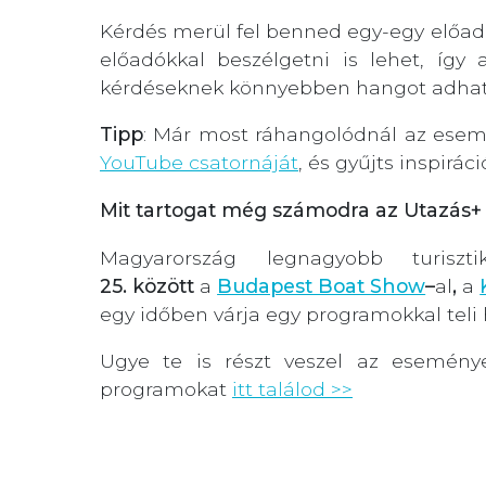
Kérdés merül fel benned egy-egy előad
előadókkal beszélgetni is lehet, így 
kérdéseknek könnyebben hangot adhat
Tipp
: Már most ráhangolódnál az esemé
YouTube csatornáját
, és gyűjts inspiráci
Mit tartogat még számodra az Utazás+ K
Magyarország legnagyobb turiszt
25. között
a
Budapest Boat Show
–
al
,
a
egy időben várja egy programokkal teli
Ugye te is részt veszel az esemén
programokat
itt találod >>