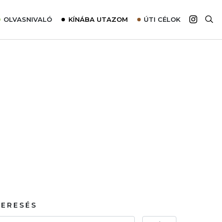
OLVASNIVALÓ
KÍNÁBA UTAZOM
ÚTI CÉLOK
Top 10 látnivalók térképpel
Európa
Tudnivalók az ajánlatok lefoglalásához
Ázsia
Tippek & Trükkök
Amerika
Utazómajom – CitySIM kártya a világutazóknak
Afrika
Interjú
Ausztrália
Élménybeszámolók
Szállodalátogatás
Sajtómegjelenések
KERESÉS