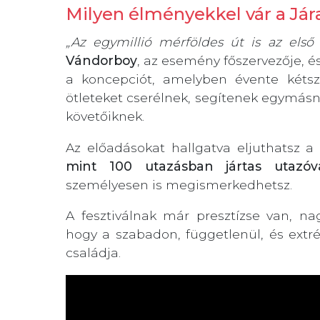
Milyen élményekkel vár a Jár
„Az egymillió mérföldes út is az első 
Vándorboy
, az esemény főszervezője, 
a koncepciót, amelyben évente kétsz
ötleteket cserélnek, segítenek egymásn
követőiknek.
Az előadásokat hallgatva eljuthatsz 
mint 100 utazásban jártas utazóval
személyesen is megismerkedhetsz.
A fesztiválnak már presztízse van, nag
hogy a szabadon, függetlenül, és ex
családja.