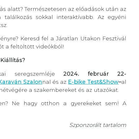
ás alatt? Természetesen az előadások után az
a találkozás sokkal interaktívabb. Az egyéni
sz.
nyre? Keresd fel a Járatlan Utakon Fesztivál
ót a feltöltött videókból!
iállítás?
ikai seregszemléje
2024. február 22-
Karaván Szalon
nal és az
E-bike Test&Show
–
al
 hétvégére a szakembereket és az utazókat.
yen? Ne hagy otthon a gyerekeket sem! A
Szponzorált tartalom