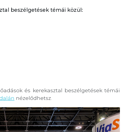
tal beszélgetések témái közül:
előadások és kerekasztal beszélgetések témái
ldalán
nézelődhetsz.