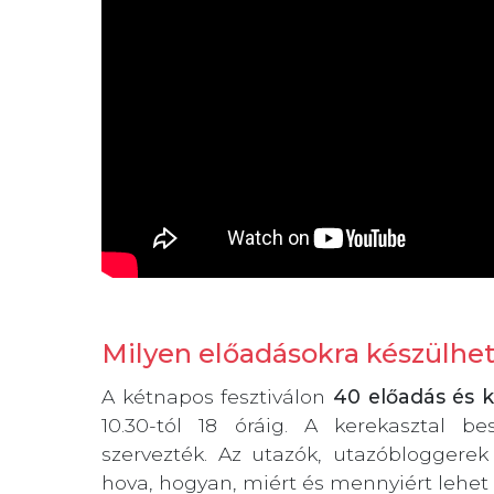
Milyen előadásokra készülhe
A kétnapos fesztiválon
40 előadás és k
10.30-tól 18 óráig. A kerekasztal b
szervezték. Az utazók, utazóbloggerek
hova, hogyan, miért és mennyiért lehet