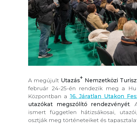
+
A megújult
Utazás
Nemzetközi Turiszt
február 24-25-én rendezik meg a Hun
Központban a
16. Járatlan Utakon Fesz
utazókat megszólító rendezvényét
. 
ismert független hátizsákosai, utaz
osztják meg történeteiket és tapasztala