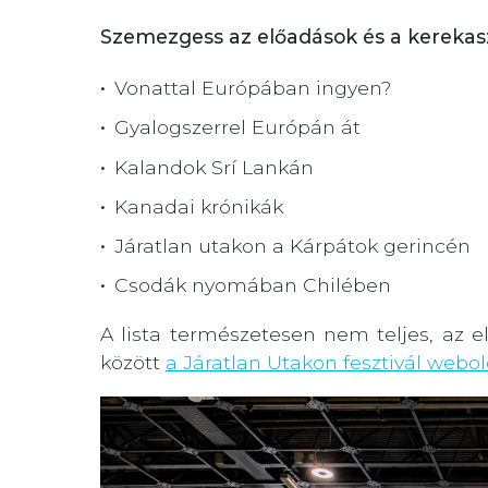
Szemezgess az előadások és a kerekasz
Vonattal Európában ingyen?
Gyalogszerrel Európán át
Kalandok Srí Lankán
Kanadai krónikák
Járatlan utakon a Kárpátok gerincén
Csodák nyomában Chilében
A lista természetesen nem teljes, az 
között
a Járatlan Utakon fesztivál webo