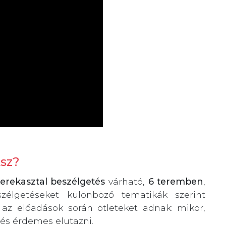
tsz?
erekasztal beszélgetés
várható,
6 teremben
,
eszélgetéseket különböző tematikák szerint
 az előadások során ötleteket adnak: mikor,
 és érdemes elutazni.