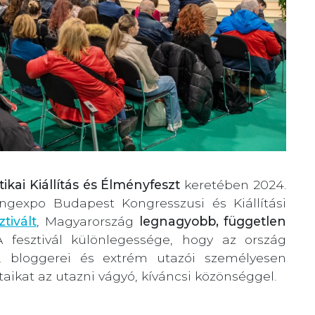
ikai Kiállítás és Élményfeszt
keretében 2024.
gexpo Budapest Kongresszusi és Kiállítási
tivált
, Magyarország
legnagyobb, független
A fesztivál különlegessége, hogy az ország
ói, bloggerei és extrém utazói személyesen
taikat az utazni vágyó, kíváncsi közönséggel.