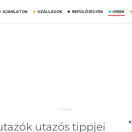
AJÁNLATOK
SZÁLLÁSOK
REPÜLŐJEGYEK
HÍREK
tazók utazós tippjei