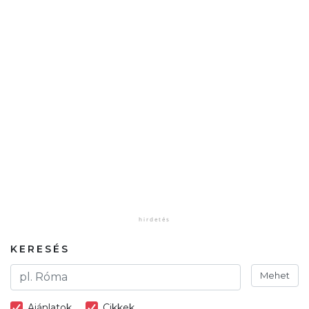
KERESÉS
Mehet
Ajánlatok
Cikkek