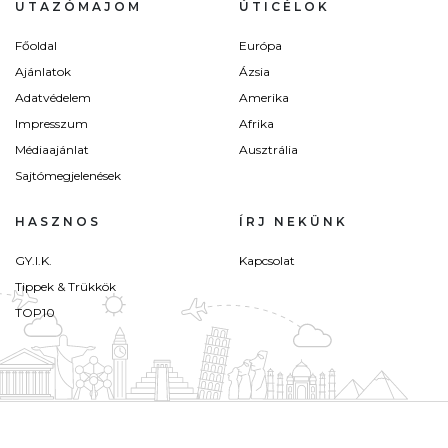
UTAZÓMAJOM
ÚTICÉLOK
Főoldal
Európa
Ajánlatok
Ázsia
Adatvédelem
Amerika
Impresszum
Afrika
Médiaajánlat
Ausztrália
Sajtómegjelenések
HASZNOS
ÍRJ NEKÜNK
GY.I.K.
Kapcsolat
Tippek & Trükkök
TOP10