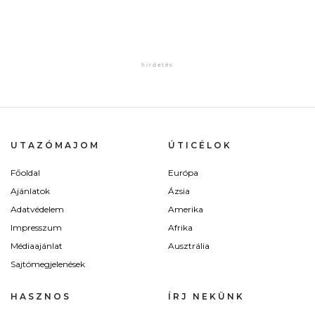
UTAZÓMAJOM
ÚTICÉLOK
Főoldal
Európa
Ajánlatok
Ázsia
Adatvédelem
Amerika
Impresszum
Afrika
Médiaajánlat
Ausztrália
Sajtómegjelenések
HASZNOS
ÍRJ NEKÜNK