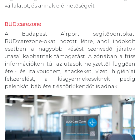
vállalatot, és annak elérhetőségeit.
BUD:carezone
A Budapest Airport segítőpontokat,
BUD:carezone-okat hozott létre, ahol indokolt
esetben a nagyobb késést szenvedő járatok
utasai kaphatnak támogatást. A zónában a friss
információkon túl az utasok helyzettől függően
étel- és italvouchert, snackeket, vizet, higiéniai
felszerelést, a kisgyermekeseknek pedig
pelenkát, bébiételt és törlőkendőt is adnak.