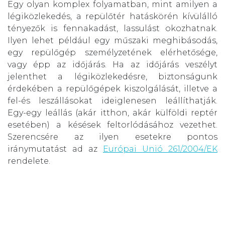
Egy olyan komplex folyamatban, mint amilyen a
légiközlekedés, a repülőtér hatáskörén kívülálló
tényezők is fennakadást, lassulást okozhatnak.
Ilyen lehet például egy műszaki meghibásodás,
egy repülőgép személyzetének elérhetősége,
vagy épp az időjárás. Ha az időjárás veszélyt
jelenthet a légiközlekedésre, biztonságunk
érdekében a repülőgépek kiszolgálását, illetve a
fel-és leszállásokat ideiglenesen leállíthatják.
Egy-egy leállás (akár itthon, akár külföldi reptér
esetében) a késések feltorlódásához vezethet.
Szerencsére az ilyen esetekre pontos
iránymutatást ad az
Európai Unió 261/2004/EK
rendelete.