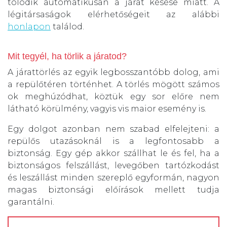
tolódik automatikusan a járat késése miatt. A
légitársaságok elérhetőségeit az alábbi
honlapon
találod.
Mit tegyél, ha törlik a járatod?
A járattörlés az egyik legbosszantóbb dolog, ami
a repülőtéren történhet. A törlés mögött számos
ok meghúzódhat, köztük egy sor előre nem
látható körülmény, vagyis vis maior esemény is.
Egy dolgot azonban nem szabad elfelejteni: a
repülős utazásoknál is a legfontosabb a
biztonság. Egy gép akkor szállhat le és fel, ha a
biztonságos felszállást, levegőben tartózkodást
és leszállást minden szereplő egyformán, nagyon
magas biztonsági előírások mellett tudja
garantálni.