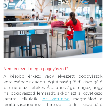
Nem érkezett meg a poggyászod?
A később érkező vagy elveszett poggyászok
kezelésében az adott légitársaság földi kiszolgáló
partnere az illetékes. Általánosságban igaz, hogy
ha poggyászod lemaradt, akkor azt a következő
járattal elküldik.
Ide kattintva
megtalálod a
légitársaságodhoz tartozó földi kiszolgáló