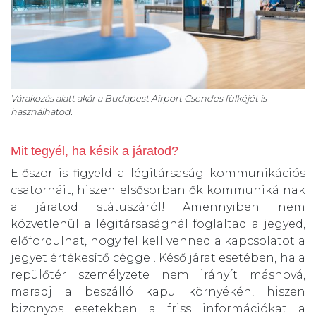
Várakozás alatt akár a Budapest Airport Csendes fülkéjét is
használhatod.
Mit tegyél, ha késik a járatod?
Először is figyeld a légitársaság kommunikációs
csatornáit, hiszen elsősorban ők kommunikálnak
a járatod státuszáról! Amennyiben nem
közvetlenül a légitársaságnál foglaltad a jegyed,
előfordulhat, hogy fel kell venned a kapcsolatot a
jegyet értékesítő céggel. Késő járat esetében, ha a
repülőtér személyzete nem irányít máshová,
maradj a beszálló kapu környékén, hiszen
bizonyos esetekben a friss információkat a