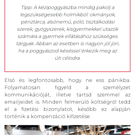
Tipp: A kézipoggyászba mindig pakolj a
legszükségesebb holmikból: okmányok,
pénztárca, alsónemű, póló, tisztálkodási
szerek, gyógyszerek, kisgyermekkel utazók
számára a gyermek ellátásához szükséges
tárgyak. Abban az esetben is nagyon jól jön,
ha a poggyászod késéssel érkezik meg az
úti célodra.
Első és legfontosabb, hogy ne ess pánikba.
Folyamatosan figyeld a személyzet
kommunikációját, illetve tartsd szemmel az
emailjeidet is. Minden felmerülő költségről tedd
el a fizetési bizonylatot, később ez alapján
történik a kompenzáció kifizetése.