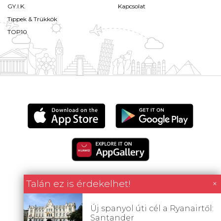
GY.I.K.
Kapcsolat
Tippek & Trükkök
TOP10
Talán ez is érdekelhet!
×
Minden tartalom jogvédett © 2026 Utazómajom.
Új spanyol úti cél a Ryanairtől:
Santander