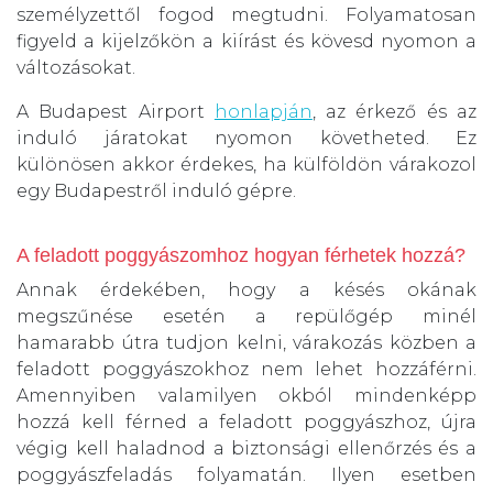
személyzettől fogod megtudni. Folyamatosan
figyeld a kijelzőkön a kiírást és kövesd nyomon a
változásokat.
A Budapest Airport
honlapján
, az érkező és az
induló járatokat nyomon követheted. Ez
különösen akkor érdekes, ha külföldön várakozol
egy Budapestről induló gépre.
A feladott poggyászomhoz hogyan férhetek hozzá?
Annak érdekében, hogy a késés okának
megszűnése esetén a repülőgép minél
hamarabb útra tudjon kelni, várakozás közben a
feladott poggyászokhoz nem lehet hozzáférni.
Amennyiben valamilyen okból mindenképp
hozzá kell férned a feladott poggyászhoz, újra
végig kell haladnod a biztonsági ellenőrzés és a
poggyászfeladás folyamatán. Ilyen esetben