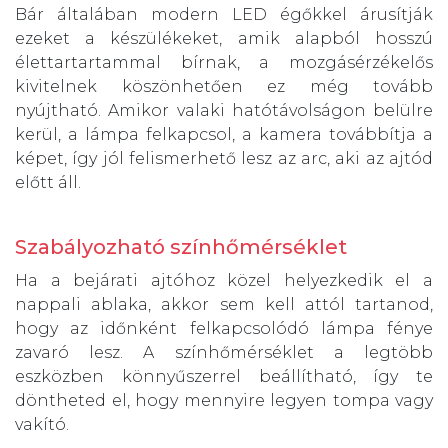
Bár általában modern LED égőkkel árusítják
ezeket a készülékeket, amik alapból hosszú
élettartartammal bírnak, a mozgásérzékelős
kivitelnek köszönhetően ez még tovább
nyújtható. Amikor valaki hatótávolságon belülre
kerül, a lámpa felkapcsol, a kamera továbbítja a
képet, így jól felismerhető lesz az arc, aki az ajtód
előtt áll.
Szabályozható színhőmérséklet
Ha a bejárati ajtóhoz közel helyezkedik el a
nappali ablaka, akkor sem kell attól tartanod,
hogy az időnként felkapcsolódó lámpa fénye
zavaró lesz. A színhőmérséklet a legtöbb
eszközben könnyűszerrel beállítható, így te
döntheted el, hogy mennyire legyen tompa vagy
vakító.