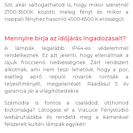
Sőt, akár váltogathatod is, hogy mikor szeretnél
2700-3500K közötti meleg fényt és mikor a
nappali fényhez hasonló 4500-6500 K erősségűt.
Mennyire bírja az időjárás ingadozásait?
A lámpák legalább IP44-es védelemmel
rendelkeznek. Ez azt jelenti, hogy ellenállnak a
rájuk fröccsenő nedvességnek. Zárt rendszert
alkotnak, ami nem teszi lehetővé, hogy a por,
esetleg apró repülő rovarok rontsák a
teljesítményét, megjelenését. Ráadásul 5 év
garancia jár a világítótestekre.
Számodra is fontos a családod, otthonod
biztonsága? Látogass el a ViaLuce Fénystúdió
webáruházába és rendeld meg a kamerával
felszerelt kültéri lámpák egyikét!