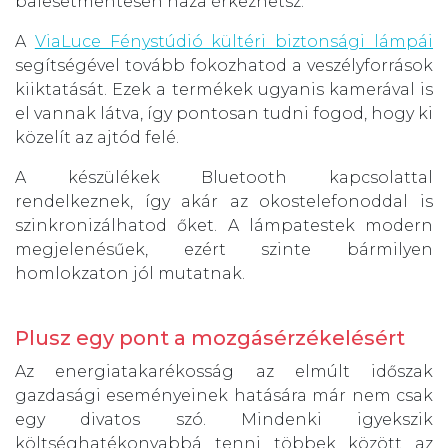
balesetmentesen haza érkezhetsz.
A
ViaLuce Fénystúdió kültéri biztonsági lámpái
segítségével tovább fokozhatod a veszélyforrások
kiiktatását. Ezek a termékek ugyanis kamerával is
el vannak látva, így pontosan tudni fogod, hogy ki
közelít az ajtód felé.
A készülékek Bluetooth kapcsolattal
rendelkeznek, így akár az okostelefonoddal is
szinkronizálhatod őket. A lámpatestek modern
megjelenésűek, ezért szinte bármilyen
homlokzaton jól mutatnak.
Plusz egy pont a mozgásérzékelésért
Az energiatakarékosság az elmúlt időszak
gazdasági eseményeinek hatására már nem csak
egy divatos szó. Mindenki igyekszik
költséghatékonyabbá tenni többek között az