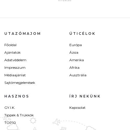
UTAZÓMAJOM
ÚTICÉLOK
Főoldal
Európa
Ajánlatok
Ázsia
Adatvédelem
Amerika
Impresszum
Afrika
Médiaajánlat
Ausztrália
Sajtómegjelenések
HASZNOS
ÍRJ NEKÜNK
GY.I.K.
Kapcsolat
Tippek & Trükkök
TOP10