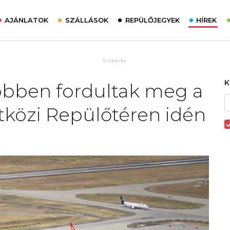
AJÁNLATOK
SZÁLLÁSOK
REPÜLŐJEGYEK
HÍREK
öbben fordultak meg a
tközi Repülőtéren idén