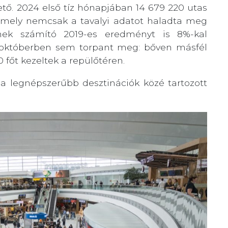
tő. 2024 első tíz hónapjában 14 679 220 utas
 amely nemcsak a tavalyi adatot haladta meg
nek számító 2019-es eredményt is 8%-kal
s októberben sem torpant meg: bőven másfél
0 főt kezeltek a repülőtéren.
a legnépszerűbb desztinációk közé tartozott