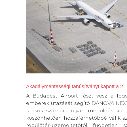
Akadálymentességi tanúsítványt kapott a 2. 
A Budapest Airport részt vesz a fo
emberek utazását segítő DANOVA NEXT p
utasok számára olyan megoldásokat, 
köszönhetően hozzáférhetőbbé válik s
repülőtér-üzemeltetőtől független 