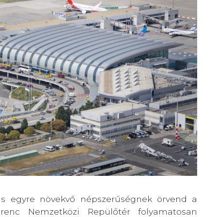
is egyre növekvő népszerűségnek örvend a
erenc Nemzetközi Repülőtér folyamatosan