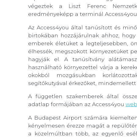
végeztek a Liszt Ferenc Nemzetkö
eredményeképp a terminál Access4you t
Az Access4you által tanúsított és minő
birtokában hozzájárulnak ahhoz, hogy 
emberek életüket a legteljesebben, 
élhessék, megszokott környezetüket pe
hagyják el. A tanúsítvány alátámas
használható környezettel várja a kere
okokból mozgásukban korlátozottak
segítőkutyával érkezőket, mindemellett 
A független szakemberek által össze
adatlap formájában az Access4you
web
A Budapest Airport számára kiemelte
kényelmesen érezze magát a repülőtér
a közelmúltban több, az egyenlő esél