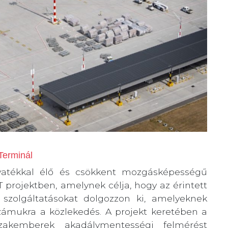
Terminál
gyatékkal élő és csökkent mozgásképességű
rojektben, amelynek célja, hogy az érintett
szolgáltatásokat dolgozzon ki, amelyeknek
zámukra a közlekedés. A projekt keretében a
szakemberek akadálymentességi felmérést