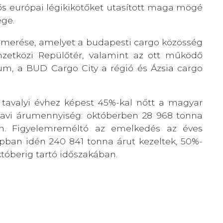
ős európai légikikötőket utasított maga mögé
ége.
smerése, amelyet a budapesti cargo közösség
mzetközi Repülőtér, valamint az ott működő
um, a BUD Cargo City a régió és Ázsia cargo
tavalyi évhez képest 45%-kal nőtt a magyar
k havi árumennyiség: októberben 28 968 tonna
n. Figyelemreméltó az emelkedés az éves
apban idén 240 841 tonna árut kezeltek, 50%-
októberig tartó időszakában.