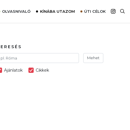
OLVASNIVALÓ
KÍNÁBA UTAZOM
ÚTI CÉLOK
Top 10 látnivalók térképpel
Európa
Tudnivalók az ajánlatok lefoglalásához
Ázsia
Tippek & Trükkök
Amerika
KERESÉS
Utazómajom – CitySIM kártya a világutazóknak
Afrika
Mehet
Interjú
Ausztrália
Ajánlatok
Cikkek
Élménybeszámolók
Szállodalátogatás
Sajtómegjelenések