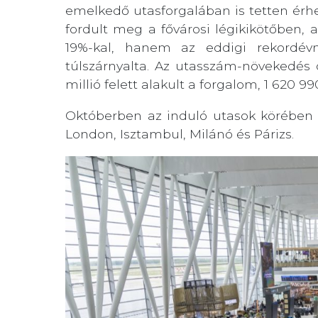
emelkedő utasforgalában is tetten érhe
fordult meg a fővárosi légikikötőben,
19%-kal, hanem az eddigi rekordév
túlszárnyalta. Az utasszám-növekedé
millió felett alakult a forgalom, 1 620 99
Októberben az induló utasok körében 
London, Isztambul, Milánó és Párizs.