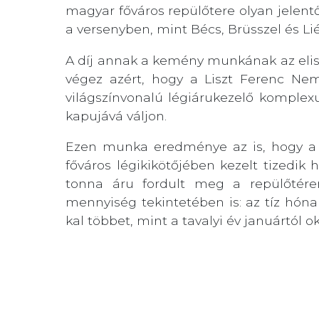
magyar főváros repülőtere olyan jelent
a versenyben, mint Bécs, Brüsszel és Li
A díj annak a kemény munkának az eli
végez azért, hogy a Liszt Ferenc Ne
világszínvonalú légiárukezelő komplex
kapujává váljon.
Ezen munka eredménye az is, hogy a 
főváros légikikötőjében kezelt tizedi
tonna áru fordult meg a repülőtére
mennyiség tekintetében is: az tíz hón
kal többet, mint a tavalyi év januártól 