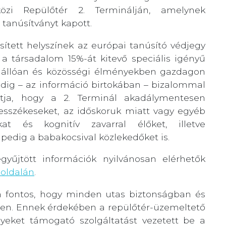
zi Repülőtér 2. Terminálján, amelynek
anúsítványt kapott.
sített helyszínek az európai tanúsító védjegy
a társadalom 15%-át kitevő speciális igényű
önállóan és közösségi élményekben gazdagon
dig – az információ birtokában – bizalommal
ztja, hogy a 2. Terminál akadálymentesen
kesszékeseket, az időskoruk miatt vagy egyéb
at és kognitív zavarral élőket, illetve
pedig a babakocsival közlekedőket is.
gyűjtött információk nyilvánosan elérhetők
oldalán
.
n fontos, hogy minden utas biztonságban és
en. Ennek érdekében a repülőtér-üzemeltető
yeket támogató szolgáltatást vezetett be a