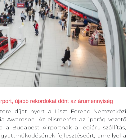
irport, újabb rekordokat dönt az árumennyiség
tere díjat nyert a Liszt Ferenc Nemzetközi
ia Awardson. Az elismerést az iparág vezető
da a Budapest Airportnak a légiáru-szállítás,
gyüttműködésének fejlesztéséért, amellyel a