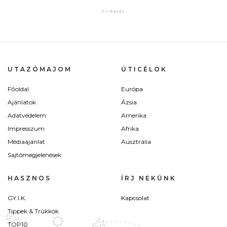
UTAZÓMAJOM
ÚTICÉLOK
Főoldal
Európa
Ajánlatok
Ázsia
Adatvédelem
Amerika
Impresszum
Afrika
Médiaajánlat
Ausztrália
Sajtómegjelenések
HASZNOS
ÍRJ NEKÜNK
GY.I.K.
Kapcsolat
Tippek & Trükkök
TOP10