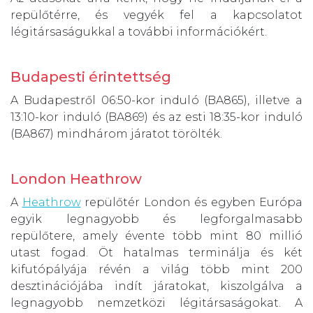
repülőtérre, és vegyék fel a kapcsolatot
légitársaságukkal a további információkért.
Budapesti érintettség
A Budapestről 06:50-kor induló (BA865), illetve a
13:10-kor induló (BA869) és az esti 18:35-kor induló
(BA867) mindhárom járatot törölték.
London Heathrow
A
Heathrow
repülőtér London és egyben Európa
egyik legnagyobb és legforgalmasabb
repülőtere, amely évente több mint 80 millió
utast fogad. Öt hatalmas terminálja és két
kifutópályája révén a világ több mint 200
desztinációjába indít járatokat, kiszolgálva a
legnagyobb nemzetközi légitársaságokat. A