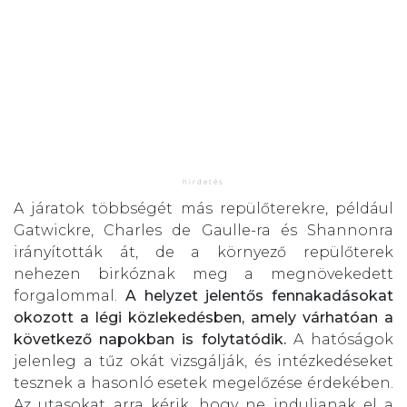
A járatok többségét más repülőterekre, például
Gatwickre, Charles de Gaulle-ra és Shannonra
irányították át, de a környező repülőterek
nehezen birkóznak meg a megnövekedett
forgalommal.
A helyzet jelentős fennakadásokat
okozott a légi közlekedésben, amely várhatóan a
következő napokban is folytatódik.
A hatóságok
jelenleg a tűz okát vizsgálják, és intézkedéseket
tesznek a hasonló esetek megelőzése érdekében.
Az utasokat arra kérik, hogy ne induljanak el a