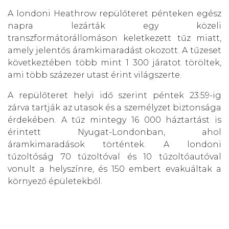
​A londoni Heathrow repülőteret pénteken egész
napra lezárták egy közeli
transzformátorállomáson keletkezett tűz miatt,
amely jelentős áramkimaradást okozott. A tűzeset
következtében több mint 1 300 járatot töröltek,
ami több százezer utast érint világszerte.
A repülőteret helyi idő szerint péntek 23:59-ig
zárva tartják az utasok és a személyzet biztonsága
érdekében. A tűz mintegy 16 000 háztartást is
érintett Nyugat-Londonban, ahol
áramkimaradások történtek. A londoni
tűzoltóság 70 tűzoltóval és 10 tűzoltóautóval
vonult a helyszínre, és 150 embert evakuáltak a
környező épületekből.