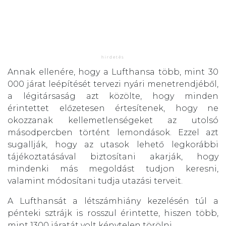
Annak ellenére, hogy a Lufthansa több, mint 30
000 járat leépítését tervezi nyári menetrendjéből,
a légitársaság azt közölte, hogy minden
érintettet előzetesen értesítenek, hogy ne
okozzanak kellemetlenségeket az utolsó
másodpercben történt lemondások. Ezzel azt
sugallják, hogy az utasok lehető legkorábbi
tájékoztatásával biztosítani akarják, hogy
mindenki más megoldást tudjon keresni,
valamint módosítani tudja utazási terveit.
A Lufthansát a létszámhiány kezelésén túl a
pénteki sztrájk is rosszul érintette, hiszen több,
mint 1300 járatát volt kénytelen törölni.