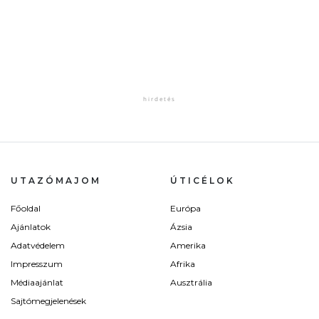
UTAZÓMAJOM
ÚTICÉLOK
Főoldal
Európa
Ajánlatok
Ázsia
Adatvédelem
Amerika
Impresszum
Afrika
Médiaajánlat
Ausztrália
Sajtómegjelenések