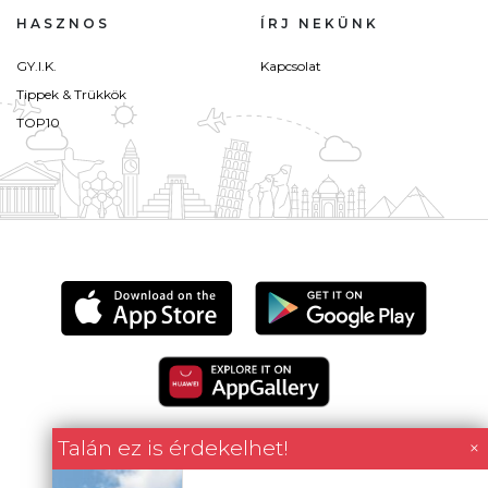
HASZNOS
ÍRJ NEKÜNK
GY.I.K.
Kapcsolat
Tippek & Trükkök
TOP10
Talán ez is érdekelhet!
×