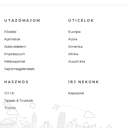
UTAZÓMAJOM
ÚTICÉLOK
Főoldal
Európa
Ajánlatok
Ázsia
Adatvédelem
Amerika
Impresszum
Afrika
Médiaajánlat
Ausztrália
Sajtómegjelenések
HASZNOS
ÍRJ NEKÜNK
GY.I.K.
Kapcsolat
Tippek & Trükkök
TOP10