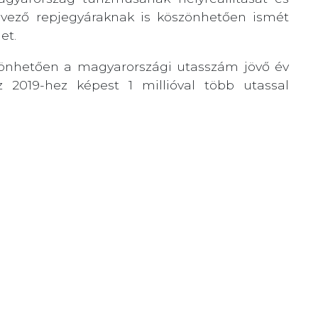
edvező repjegyáraknak is köszönhetően ismét
et.
zönhetően a magyarországi utasszám jövő év
z 2019-hez képest 1 millióval több utassal