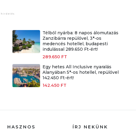
Télből nyárba: 8 napos álomutazás
Zanzibárra repülővel, 3*-os
medencés hotellel, budapesti
indulással 289.650 Ft-ért!
289.650 FT
Egy hetes All Inclusive nyaralás
Alanyában 5*-os hotellel, repülővel
142.450 Ft-ért!
142.450 FT
HASZNOS
ÍRJ NEKÜNK