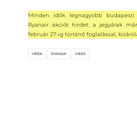
Minden idők legnagyobb budapesti 
Ryanair akciót hirdet; a jegyárak már 1
február 27-ig történő foglalással, kizáról
HÍREK
RYANAIR
VIBER