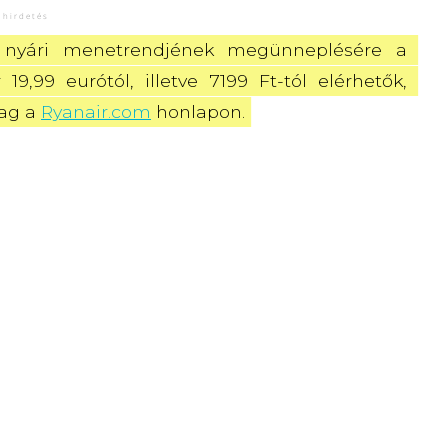
nyári menetrendjének megünneplésére a 
9,99 eurótól, illetve 7199 Ft-tól elérhetők, 
ag a 
Ryanair.com
 honlapon.