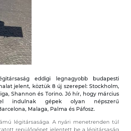
gitársaság eddigi legnagyobb budapesti
lat jelent, köztük 8 új szerepel: Stockholm,
ga, Shannon és Torino. Jó hír, hogy március
ggel indulnak gépek olyan népszerű
 Barcelona, Malaga, Palma és Páfosz.
ámú légitársasága. A nyári menetrenden túl
tott repülőgépet jelentett be a légitársaság