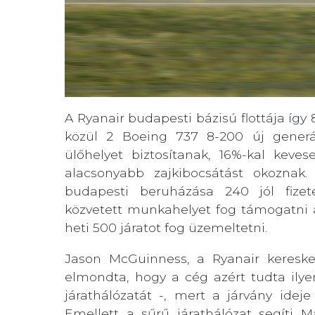
A Ryanair budapesti bázisú flottája így
közül 2 Boeing 737 8-200 új generá
ülőhelyet biztosítanak, 16%-kal kev
alacsonyabb zajkibocsátást okoznak
budapesti beruházása 240 jól fizet
közvetett munkahelyet fog támogatni 
heti 500 járatot fog üzemeltetni.
Jason McGuinness, a Ryanair keresked
elmondta, hogy a cég azért tudta ilyen 
járathálózatát -, mert a járvány idej
Emellett a sűrű járathálózat segíti M