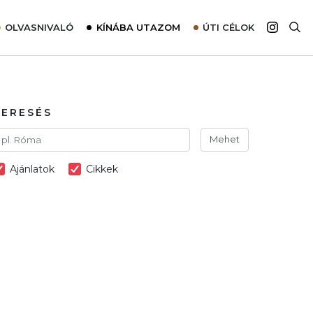
OLVASNIVALÓ
KÍNÁBA UTAZOM
ÚTI CÉLOK
Top 10 látnivalók térképpel
Európa
Tudnivalók az ajánlatok lefoglalásához
Ázsia
Tippek & Trükkök
Amerika
KERESÉS
Utazómajom – CitySIM kártya a világutazóknak
Afrika
Mehet
Interjú
Ausztrália
Ajánlatok
Cikkek
Élménybeszámolók
Szállodalátogatás
Sajtómegjelenések