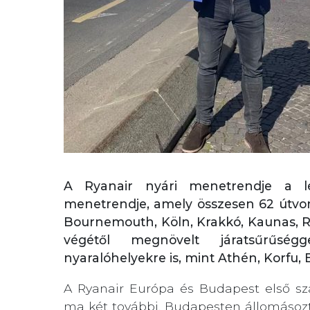
A Ryanair nyári menetrendje a lé
menetrendje, amely összesen 62 útvona
Bournemouth, Köln, Krakkó, Kaunas, Ri
végétől megnövelt járatsűrűsé
nyaralóhelyekre is, mint Athén, Korfu,
A Ryanair Európa és Budapest első sz
ma két további, Budapesten állomásozta