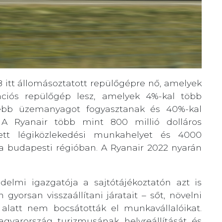
 8 itt állomásoztatott repülőgépre nő, amelyek
ciós repülőgép lesz, amelyek 4%-kal több
esebb üzemanyagot fogyasztanak és 40%-kal
. A Ryanair több mint 800 millió dolláros
ett légiközlekedési munkahelyet és 4000
a budapesti régióban. A Ryanair 2022 nyarán
elmi igazgatója a sajtótájékoztatón azt is
gyorsan visszaállítani járatait – sőt, növelni
e alatt nem bocsátották el munkavállalóikat.
agyarország turizmusának helyreállítását és