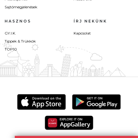
Sajtómegjelenések
HASZNOS
ÍRJ NEKÜNK
GY.I.K.
Kapcsolat
Tippek & Trükkök
TOP10