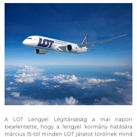
A LOT Lengyel Légitársaság a mai napon
bejelentette, hogy a lengyel kormány hatására
március 15-től minden LOT járatot törölnek mind