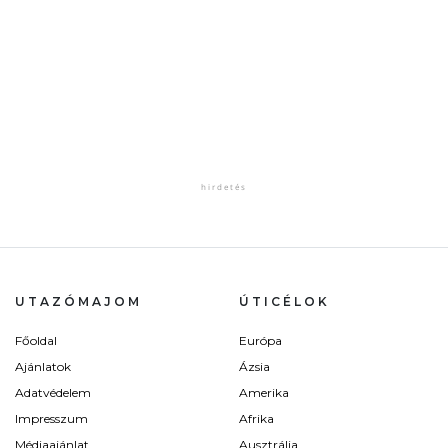
UTAZÓMAJOM
ÚTICÉLOK
Főoldal
Európa
Ajánlatok
Ázsia
Adatvédelem
Amerika
Impresszum
Afrika
Médiaajánlat
Ausztrália