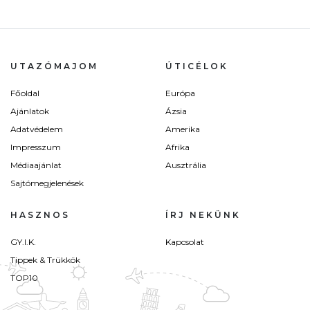
UTAZÓMAJOM
ÚTICÉLOK
Főoldal
Európa
Ajánlatok
Ázsia
Adatvédelem
Amerika
Impresszum
Afrika
Médiaajánlat
Ausztrália
Sajtómegjelenések
HASZNOS
ÍRJ NEKÜNK
GY.I.K.
Kapcsolat
Tippek & Trükkök
TOP10