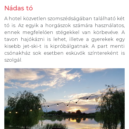
Nádas tó
A hotel közvetlen szomszédságában található két
tó is. Az egyik a horgászok számára használatos,
ennek megfelelően stégekkel van körbevéve. A
tavon hajókázni is lehet, illetve a gyerekek egy
kisebb jet-ski-t is kipróbálgatnak. A part menti
csónakház sok esetben esküvők színtereként is
szolgál.