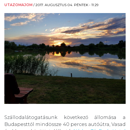
UTAZOMAJOM
/
2017. AUGUSZTUS 04. PÉNTEK - 11:29
Szállodalátogatásunk következő állomása a
Budapesttől mindössze 40 perces autóútra, Vasad