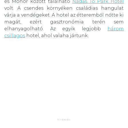
és Monor között található
Nádas Tó Park Hotel
volt. A csendes környéken családias hangulat
várja a vendégeket. A hotel az étteremből nőtte ki
magát, ezért gasztronómia terén sem
elhanyagolható. Az egyik legjobb
három
csillagos
hotel, ahol valaha jártunk.