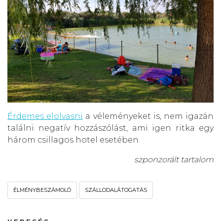
Érdemes elolvasni
a véleményeket is, nem igazán
találni negatív hozzászólást, ami igen ritka egy
három csillagos hotel esetében.
szponzorált tartalom
ÉLMÉNYBESZÁMOLÓ
SZÁLLODALÁTOGATÁS