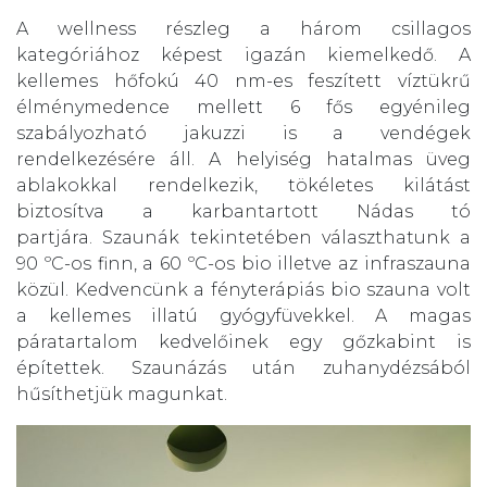
A wellness részleg a három csillagos
kategóriához képest igazán kiemelkedő. A
kellemes hőfokú 40 nm-es feszített víztükrű
élménymedence mellett 6 fős egyénileg
szabályozható jakuzzi is a vendégek
rendelkezésére áll. A helyiség hatalmas üveg
ablakokkal rendelkezik, tökéletes kilátást
biztosítva a karbantartott Nádas tó
partjára. Szaunák tekintetében választhatunk a
90 ºC-os finn, a 60 ºC-os bio illetve az infraszauna
közül. Kedvencünk a fényterápiás bio szauna volt
a kellemes illatú gyógyfüvekkel. A magas
páratartalom kedvelőinek egy gőzkabint is
építettek. Szaunázás után zuhanydézsából
hűsíthetjük magunkat.