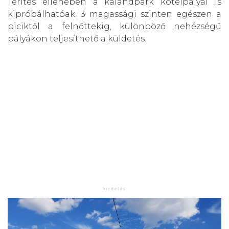
Térítés ellenében a kalandpark kötélpályái is
kipróbálhatóak. 3 magassági szinten egészen a
piciktől a felnőttekig, különböző nehézségű
pályákon teljesíthető a küldetés.