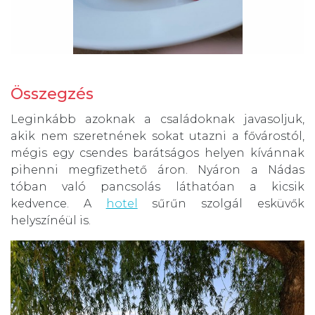
Összegzés
Leginkább azoknak a családoknak javasoljuk,
akik nem szeretnének sokat utazni a fővárostól,
mégis egy csendes barátságos helyen kívánnak
pihenni megfizethető áron. Nyáron a Nádas
tóban való pancsolás láthatóan a kicsik
kedvence. A
hotel
sűrűn szolgál esküvők
helyszínéül is.