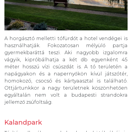
A horgásztó melletti tófürdőt a hotel vendégei is
használhatják. Fokozatosan mélyülő partja
gyermekbaráttá teszi. Aki nagyobb izgalomra
vágyik, kipróbálhatja a két db egyenként 45
méter hosszú vízi csúszdát is. A tó területén a
napágyakon és a napernyőkön kívül játszótér,
homokozó, csocsó és kártyaasztal is található.
Ottjártunkkor a nagy területnek köszönhetően
egyáltalán nem volt a budapesti strandokra
jellemző zsúfoltság.
Kalandpark