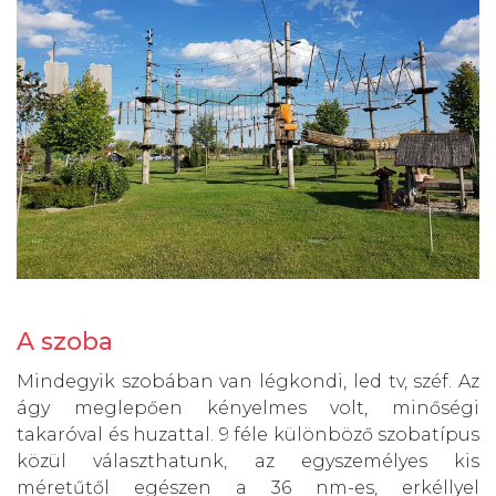
A szoba
Mindegyik szobában van légkondi, led tv, széf. Az
ágy meglepően kényelmes volt, minőségi
takaróval és huzattal. 9 féle különböző szobatípus
közül választhatunk, az egyszemélyes kis
méretűtől egészen a 36 nm-es, erkéllyel