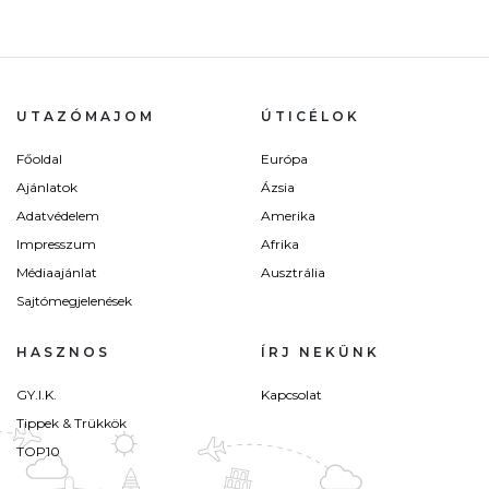
UTAZÓMAJOM
ÚTICÉLOK
Főoldal
Európa
Ajánlatok
Ázsia
Adatvédelem
Amerika
Impresszum
Afrika
Médiaajánlat
Ausztrália
Sajtómegjelenések
HASZNOS
ÍRJ NEKÜNK
GY.I.K.
Kapcsolat
Tippek & Trükkök
TOP10