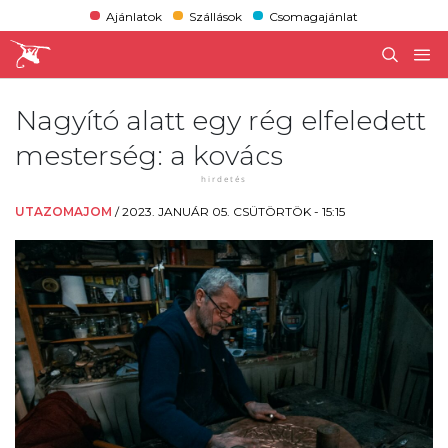
Ajánlatok
Szállások
Csomagajánlat
Nagyító alatt egy rég elfeledett
mesterség: a kovács
UTAZOMAJOM
/
2023. JANUÁR 05. CSÜTÖRTÖK - 15:15