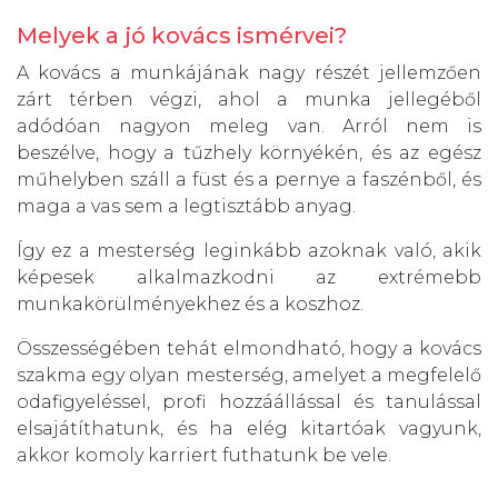
Melyek a jó kovács ismérvei?
A kovács a munkájának nagy részét jellemzően
zárt térben végzi, ahol a munka jellegéből
adódóan nagyon meleg van. Arról nem is
beszélve, hogy a tűzhely környékén, és az egész
műhelyben száll a füst és a pernye a faszénből, és
maga a vas sem a legtisztább anyag.
Így ez a mesterség leginkább azoknak való, akik
képesek alkalmazkodni az extrémebb
munkakörülményekhez és a koszhoz.
Összességében tehát elmondható, hogy a kovács
szakma egy olyan mesterség, amelyet a megfelelő
odafigyeléssel, profi hozzáállással és tanulással
elsajátíthatunk, és ha elég kitartóak vagyunk,
akkor komoly karriert futhatunk be vele.