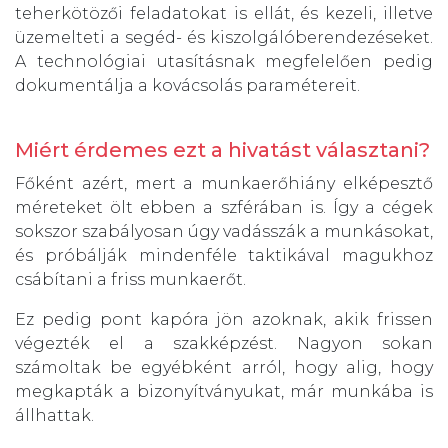
teherkötözői feladatokat is ellát, és kezeli, illetve
üzemelteti a segéd- és kiszolgálóberendezéseket.
A technológiai utasításnak megfelelően pedig
dokumentálja a kovácsolás paramétereit.
Miért érdemes ezt a hivatást választani?
Főként azért, mert a munkaerőhiány elképesztő
méreteket ölt ebben a szférában is. Így a cégek
sokszor szabályosan úgy vadásszák a munkásokat,
és próbálják mindenféle taktikával magukhoz
csábítani a friss munkaerőt.
Ez pedig pont kapóra jön azoknak, akik frissen
végezték el a szakképzést. Nagyon sokan
számoltak be egyébként arról, hogy alig, hogy
megkapták a bizonyítványukat, már munkába is
állhattak.