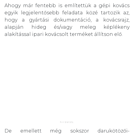
Ahogy már fentebb is említettük a gépi kovács
egyik legjelentősebb feladata közé tartozik az,
hogy a gyártási dokumentáció, a kovácsrajz,
alapján hideg és/vagy meleg képlékeny
alakítással ipari kovácsolt terméket állítson elő.
De emellett még sokszor darukötözői-