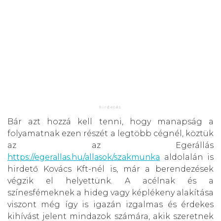
Bár azt hozzá kell tenni, hogy manapság a
folyamatnak ezen részét a legtöbb cégnél, köztük
az az Egerállás
https://egerallas.hu/allasok/szakmunka
aldolalán is
hirdető Kovács Kft-nél is, már a berendezések
végzik el helyettünk. A acélnak és a
színesfémeknek a hideg vagy képlékeny alakítása
viszont még így is igazán izgalmas és érdekes
kihívást jelent mindazok számára, akik szeretnek