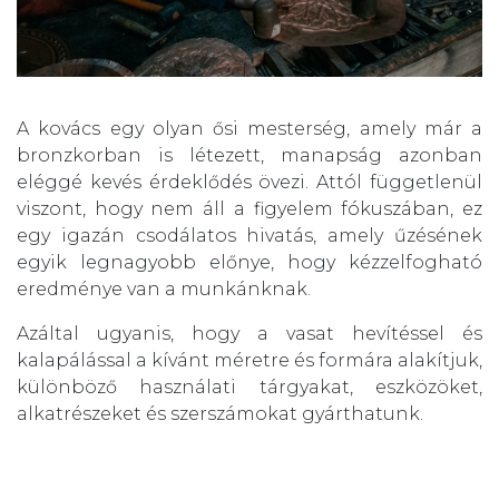
A kovács egy olyan ősi mesterség, amely már a
bronzkorban is létezett, manapság azonban
eléggé kevés érdeklődés övezi. Attól függetlenül
viszont, hogy nem áll a figyelem fókuszában, ez
egy igazán csodálatos hivatás, amely űzésének
egyik legnagyobb előnye, hogy kézzelfogható
eredménye van a munkánknak.
Azáltal ugyanis, hogy a vasat hevítéssel és
kalapálással a kívánt méretre és formára alakítjuk,
különböző használati tárgyakat, eszközöket,
alkatrészeket és szerszámokat gyárthatunk.