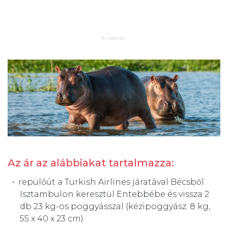
Az ár az alábbiakat tartalmazza:
repülőút a Turkish Airlines járatával Bécsből
Isztambulon keresztül Entebbébe és vissza 2
db 23 kg-os poggyásszal (kézipoggyász: 8 kg,
55 x 40 x 23 cm)