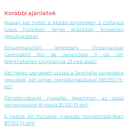
Korábbi ajánlatok
Nyaralj két hetet a Maldív-szigeteken 5 csillagos
luxus hotelben teljes ellátással, közvetlen
repülőjárattal!
Kihagyhatatlan lehetőség: Óceánjáróval
Genovából Rio de Janeiróba! 11 úti cél,
felejthetetlen programok 23 nap alatt!
Két hetes szervezett utazás a Seychelle-szigetekre
repülővel, két sziget meglátogatásával 569.990 Ft-
ért!
Pénztárcabarát nyaralás: Apartman az olasz
tengerparton 8 napra 35.100 Ft-ért!
5 napos All Inclusive nyaralás Horvátországban
87.990 Ft-ért!