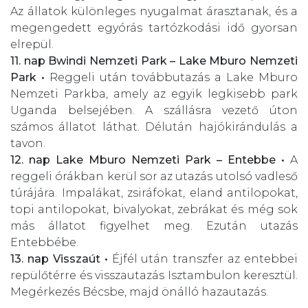
Az állatok különleges nyugalmat árasztanak, és a
megengedett egyórás tartózkodási idő gyorsan
elrepül.
11. nap
Bwindi Nemzeti Park – Lake Mburo Nemzeti
Park •
Reggeli után továbbutazás a Lake Mburo
Nemzeti Parkba, amely az egyik legkisebb park
Uganda belsejében. A szállásra vezető úton
számos állatot láthat. Délután hajókirándulás a
tavon.
12. nap
Lake Mburo Nemzeti Park – Entebbe •
A
reggeli órákban kerül sor az utazás utolsó vadleső
túrájára. Impalákat, zsiráfokat, eland antilopokat,
topi antilopokat, bivalyokat, zebrákat és még sok
más állatot figyelhet meg. Ezután utazás
Entebbébe.
13. nap
Visszaút •
Éjfél után transzfer az entebbei
repülőtérre
és visszautazás Isztambulon keresztül.
Megérkezés Bécsbe, majd önálló hazautazás.