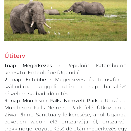
Útiterv
1.nap Megérkezés •
Repülőút Isztambulon
keresztül Entebbébe (Uganda).
2. nap
Entebbe
• Megérkezés és transzfer a
szállodába. Reggeli után a nap hátralévő
részében szabad időtöltés.
3. nap
Murchison Falls Nemzeti Park •
Utazás a
Murchison Falls Nemzeti Park felé. Útközben a
Ziwa Rhino Sanctuary felkeresése, ahol Uganda
egyetlen vadon élő orrszarvúja él, orrszarvú-
trekkinggel együtt. Késő délután megérkezés egy