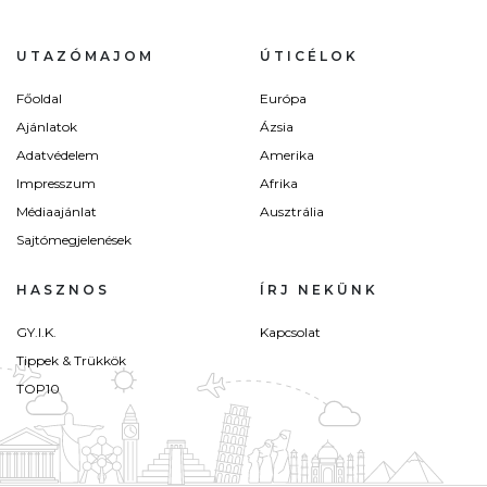
UTAZÓMAJOM
ÚTICÉLOK
Főoldal
Európa
Ajánlatok
Ázsia
Adatvédelem
Amerika
Impresszum
Afrika
Médiaajánlat
Ausztrália
Sajtómegjelenések
HASZNOS
ÍRJ NEKÜNK
GY.I.K.
Kapcsolat
Tippek & Trükkök
TOP10