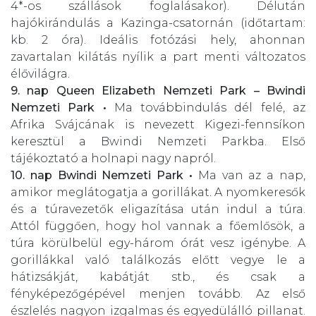
4*-os szállások foglalásakor). Délután
hajókirándulás a Kazinga-csatornán (időtartam:
kb. 2 óra). Ideális fotózási hely, ahonnan
zavartalan kilátás nyílik a part menti változatos
élővilágra.
9. nap
Queen Elizabeth Nemzeti Park – Bwindi
Nemzeti Park •
Ma továbbindulás dél felé, az
Afrika Svájcának is nevezett Kigezi-fennsíkon
keresztül a Bwindi Nemzeti Parkba. Első
tájékoztató a holnapi nagy napról.
10. nap
Bwindi Nemzeti Park •
Ma van az a nap,
amikor meglátogatja a gorillákat. A nyomkeresők
és a túravezetők eligazítása után indul a túra.
Attól függően, hogy hol vannak a főemlősök, a
túra körülbelül egy-három órát vesz igénybe. A
gorillákkal való találkozás előtt vegye le a
hátizsákját, kabátját stb., és csak a
fényképezőgépével menjen tovább. Az első
észlelés nagyon izgalmas és egyedülálló pillanat.