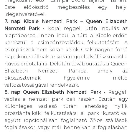
megközelíthető csimpánzkolóniájáról ismert.
Este előkészítő megbeszélés egy helyi
idegenvezetővel.
7. nap
Kibale Nemzeti Park – Queen Elizabeth
Nemzeti Park •
Korai reggeli után indulás az
alaptáborba. Innen indul a túra a Kibale-erdőn
keresztül a csimpánzcsaládok felkutatására. A
csimpánzok nem korán kelők. Csak nagyon forró
napokon szállnak le kora reggel alvófészkükből a
hűvös erdőtalajra. Délután továbbutazás a Queen
Elizabeth Nemzeti Parkba, amely az
ökoszisztémák figyelemre méltó
változatosságával rendelkezik.
8. nap
Queen Elizabeth Nemzeti Park •
Reggeli
vadles a nemzeti park déli részén. Ezután egy
különleges vadleső túrán lehetőség nyílik
oroszlánfalkák felkutatására a park kutatóival
együtt (opcionálisan foglalható 3*-os szállások
foglalásakor, vagy már benne van a foglalásban