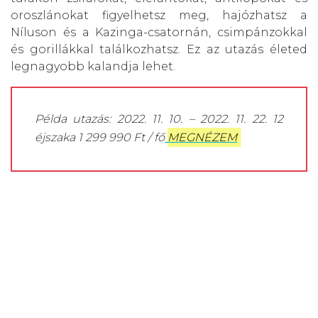
oroszlánokat figyelhetsz meg, hajózhatsz a
Níluson és a Kazinga-csatornán, csimpánzokkal
és gorillákkal találkozhatsz. Ez az utazás életed
legnagyobb kalandja lehet.
Példa utazás: 2022. 11. 10. – 2022. 11. 22. 12
éjszaka 1 299 990 Ft / fő
MEGNÉZEM