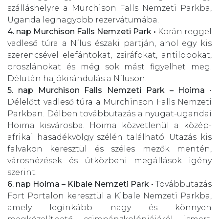
szálláshelyre a Murchison Falls Nemzeti Parkba,
Uganda legnagyobb rezervátumába.
4. nap
Murchison Falls Nemzeti Park •
Korán reggel
vadleső túra a Nílus északi partján, ahol egy kis
szerencsével elefántokat, zsiráfokat, antilopokat,
oroszlánokat és még sok mást figyelhet meg.
Délután hajókirándulás a Níluson.
5. nap
Murchison Falls Nemzeti Park – Hoima
•
Délelőtt vadleső túra a Murchinson Falls Nemzeti
Parkban. Délben továbbutazás a nyugat-ugandai
Hoima kisvárosba. Hoima közvetlenül a közép-
afrikai hasadékvölgy szélén található. Utazás kis
falvakon keresztül és széles mezők mentén,
városnézések és útközbeni megállások igény
szerint.
6. nap
Hoima – Kibale Nemzeti Park •
Továbbutazás
Fort Portalon keresztül a Kibale Nemzeti Parkba,
amely leginkább nagy és könnyen