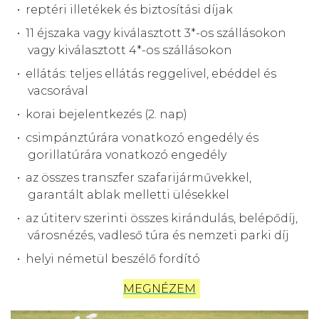
reptéri illetékek és biztosítási díjak
11 éjszaka vagy kiválasztott 3*-os szállásokon
vagy kiválasztott 4*-os szállásokon
ellátás: teljes ellátás reggelivel, ebéddel és
vacsorával
korai bejelentkezés (2. nap)
csimpánztúrára vonatkozó engedély és
gorillatúrára vonatkozó engedély
az összes transzfer szafarijárművekkel,
garantált ablak melletti ülésekkel
az útiterv szerinti összes kirándulás, belépődíj,
városnézés, vadleső túra és nemzeti parki díj
helyi németül beszélő fordító
MEGNÉZEM