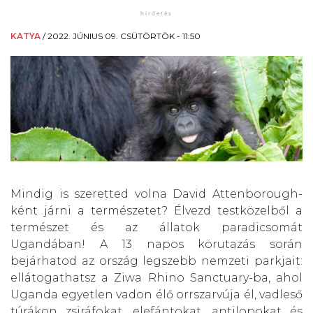
KATYA
/
2022. JÚNIUS 09. CSÜTÖRTÖK - 11:50
Mindig is szeretted volna David Attenborough-
ként járni a természetet? Élvezd testközelből a
természet és az állatok paradicsomát
Ugandában! A 13 napos körutazás során
bejárhatod az ország legszebb nemzeti parkjait:
ellátogathatsz a Ziwa Rhino Sanctuary-ba, ahol
Uganda egyetlen vadon élő orrszarvúja él, vadleső
túrákon zsiráfokat, elefántokat, antilopokat és