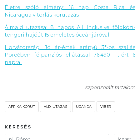
Életre szóló élmény: 16 nap Costa Rica és
Nicaragua vitorlás körutazás
Álmaid utazása: 8 napos All Inclusive földközi-
tengeri hajóút 15 emeletes óceánjáróval!
Horvátország: Jó ár-érték arányú 3*-os szállás
Porečben félpanziós ellátással 76.490 Ft-ért 6
napra!
szponzorált tartalom
AFRIKA KÖRÚT
ALDI UTAZÁS
UGANDA
VIBER
KERESÉS
Mehet