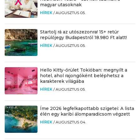
magyar utasoknak
HÍREK
/
AUGUSZTUS 05.
Startolj rá az utószezonra! 15+ retúr
repülőjegy Budapestről 18.980 Ft alatt!
HÍREK
/
AUGUSZTUS 05.
Hello Kitty-őrület Tokióban: megnyílt a
hotel, ahol rajongóként beléphetsz a
karakterek világába
HÍREK
/
AUGUSZTUS 05.
Íme 2026 legfelkapottabb szigetei: A lista
élén egy karibi álomparadicsom végzett
HÍREK
/
AUGUSZTUS 04.