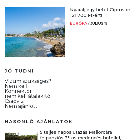
Nyaralj egy hetet Cipruson:
121.700 Ft-ért!
EURÓPA
/
JÚLIUS 19.
JÓ TUDNI
Vízum szükséges?
Nem kell
Konnektor
nem kell átalakító
Csapvíz
Nem ajánlott
HASONLÓ AJÁNLATOK
5 teljes napos utazás Mallorcára
félpanziós 3*-os medencés hotellel,