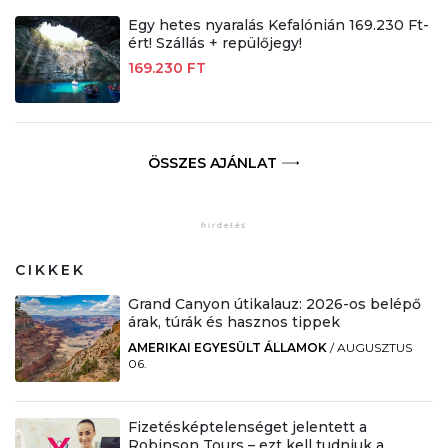
Egy hetes nyaralás Kefalónián 169.230 Ft-
ért! Szállás + repülőjegy!
169.230 FT
ÖSSZES AJÁNLAT
CIKKEK
Grand Canyon útikalauz: 2026-os belépő
árak, túrák és hasznos tippek
AMERIKAI EGYESÜLT ÁLLAMOK
/
AUGUSZTUS
06.
Fizetésképtelenséget jelentett a
Robinson Tours – ezt kell tudniuk a