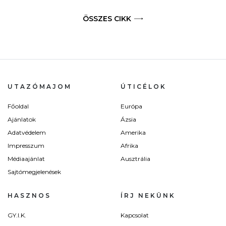
ÖSSZES CIKK
UTAZÓMAJOM
ÚTICÉLOK
Főoldal
Európa
Ajánlatok
Ázsia
Adatvédelem
Amerika
Impresszum
Afrika
Médiaajánlat
Ausztrália
Sajtómegjelenések
HASZNOS
ÍRJ NEKÜNK
GY.I.K.
Kapcsolat