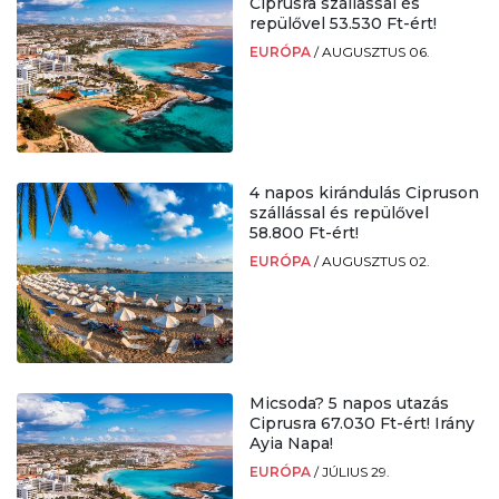
Ciprusra szállással és
repülővel 53.530 Ft-ért!
EURÓPA
/
AUGUSZTUS 06.
4 napos kirándulás Cipruson
szállással és repülővel
58.800 Ft-ért!
EURÓPA
/
AUGUSZTUS 02.
Micsoda? 5 napos utazás
Ciprusra 67.030 Ft-ért! Irány
Ayia Napa!
EURÓPA
/
JÚLIUS 29.