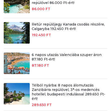
repülővel 86.000 Ft-ért!
86.000 FT
Retúr repülőjegy Kanada csodás részére,
Calgaryba 192.450 Ft-ért!
192.450 FT
6 napos utazás Valenciába szuper áron
87.180 Ft-ért!
87.180 FT
Télből nyárba: 8 napos álomutazás
Zanzibárra repülővel, 3*-os medencés
hotellel, budapesti indulással 289.650 Ft-
ért!
289.650 FT