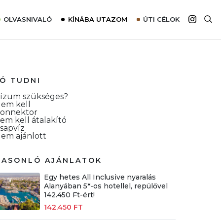
OLVASNIVALÓ
KÍNÁBA UTAZOM
ÚTI CÉLOK
Top 10 látnivalók térképpel
Európa
Tudnivalók az ajánlatok lefoglalásához
Ázsia
Tippek & Trükkök
Amerika
JÓ TUDNI
Utazómajom – CitySIM kártya a világutazóknak
Afrika
ízum szükséges?
em kell
Interjú
Ausztrália
onnektor
em kell átalakító
Élménybeszámolók
sapvíz
em ajánlott
Szállodalátogatás
Sajtómegjelenések
HASONLÓ AJÁNLATOK
Egy hetes All Inclusive nyaralás
Alanyában 5*-os hotellel, repülővel
142.450 Ft-ért!
142.450 FT