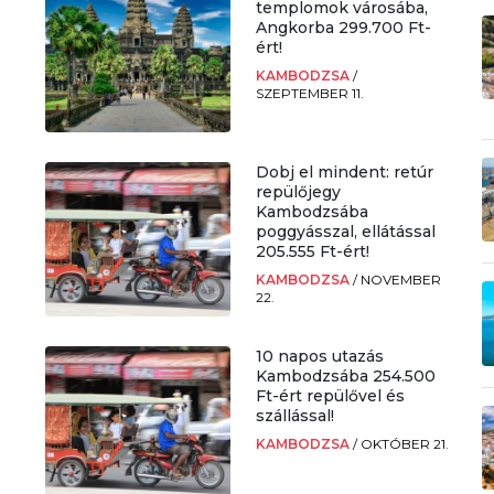
templomok városába,
Angkorba 299.700 Ft-
ért!
KAMBODZSA
/
SZEPTEMBER 11.
Dobj el mindent: retúr
repülőjegy
Kambodzsába
poggyásszal, ellátással
205.555 Ft-ért!
KAMBODZSA
/
NOVEMBER
22.
10 napos utazás
Kambodzsába 254.500
Ft-ért repülővel és
szállással!
KAMBODZSA
/
OKTÓBER 21.