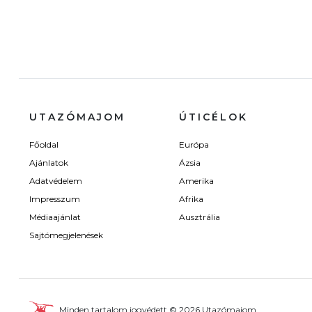
UTAZÓMAJOM
ÚTICÉLOK
Főoldal
Európa
Ajánlatok
Ázsia
Adatvédelem
Amerika
Impresszum
Afrika
Médiaajánlat
Ausztrália
Sajtómegjelenések
Minden tartalom jogvédett © 2026 Utazómajom.