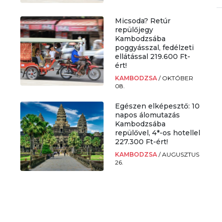
Micsoda? Retúr
repülőjegy
Kambodzsába
poggyásszal, fedélzeti
ellátással 219.600 Ft-
ért!
KAMBODZSA
/
OKTÓBER
08.
Egészen elképesztő: 10
napos álomutazás
Kambodzsába
repülővel, 4*-os hotellel
227.300 Ft-ért!
KAMBODZSA
/
AUGUSZTUS
26.