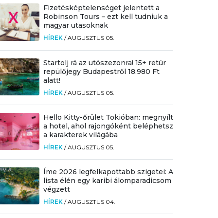
Fizetésképtelenséget jelentett a
Robinson Tours – ezt kell tudniuk a
magyar utasoknak
HÍREK
/
AUGUSZTUS 05.
Startolj rá az utószezonra! 15+ retúr
repülőjegy Budapestről 18.980 Ft
alatt!
HÍREK
/
AUGUSZTUS 05.
Hello Kitty-őrület Tokióban: megnyílt
a hotel, ahol rajongóként beléphetsz
a karakterek világába
HÍREK
/
AUGUSZTUS 05.
Íme 2026 legfelkapottabb szigetei: A
lista élén egy karibi álomparadicsom
végzett
HÍREK
/
AUGUSZTUS 04.