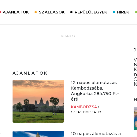
AJÁNLATOK
SZÁLLÁSOK
REPÜLŐJEGYEK
HÍREK
V
N
K
AJÁNLATOK
n
C
12 napos álomutazás
N
Kambodzsába,
Angkorba 284.750 Ft-
ért!
KAMBODZSA
/
SZEPTEMBER 18.
–
10 napos álomutazás a