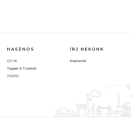
HASZNOS
ÍRJ NEKÜNK
GY.I.K.
Kapcsolat
Tippek & Trükkök
TOP10