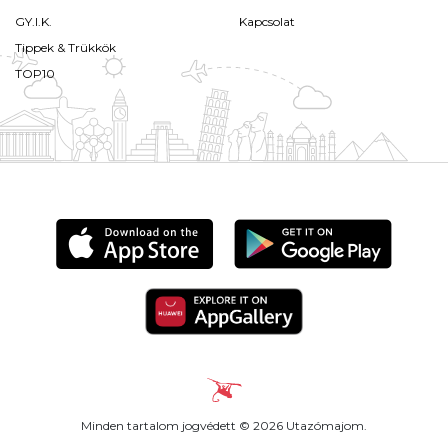
GY.I.K.
Kapcsolat
Tippek & Trükkök
TOP10
Minden tartalom jogvédett © 2026 Utazómajom.