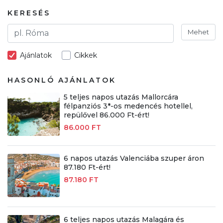
KERESÉS
Mehet
Ajánlatok
Cikkek
HASONLÓ AJÁNLATOK
5 teljes napos utazás Mallorcára
félpanziós 3*-os medencés hotellel,
repülővel 86.000 Ft-ért!
86.000 FT
6 napos utazás Valenciába szuper áron
87.180 Ft-ért!
87.180 FT
6 teljes napos utazás Malagára és