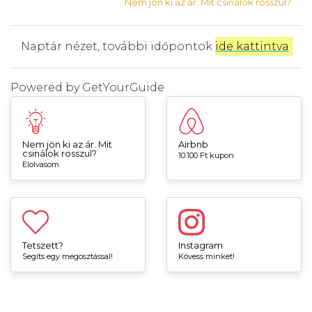
Nem jön ki az ár. Mit csinálok rosszul?
Naptár nézet, további időpontok
ide kattintva
.
Powered by
GetYourGuide
Nem jön ki az ár. Mit
Airbnb
csinálok rosszul?
10.100 Ft kupon
Elolvasom
Tetszett?
Instagram
Segíts egy megosztással!
Kövess minket!