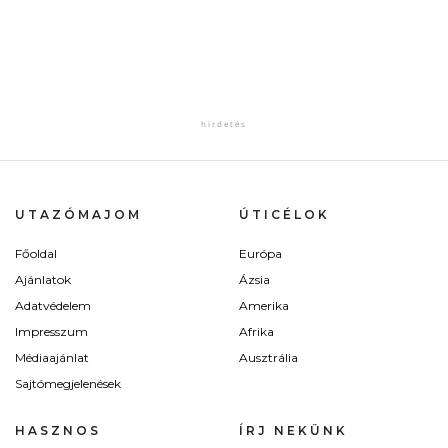
UTAZÓMAJOM
ÚTICÉLOK
Főoldal
Európa
Ajánlatok
Ázsia
Adatvédelem
Amerika
Impresszum
Afrika
Médiaajánlat
Ausztrália
Sajtómegjelenések
HASZNOS
ÍRJ NEKÜNK