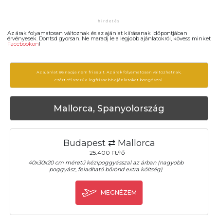
Az árak folyamatosan változnak és az ajánlat kiírásanak időpontjában
érvényesek. Döntsd gyorsan. Ne maradj le a legjobb ajánlatokról, kövess minket
Facebookon
!
Az ajánlat 86 napja nem frissült. Az árak folyamatosan változhatnak,
ezért célszerű a legfrissebb ajánlatokat
böngészni.
Mallorca, Spanyolország
Budapest ⇄ Mallorca
25.400 Ft/fő
40x30x20 cm méretű kézipoggyásszal az árban (nagyobb
poggyász, feladható bőrönd extra költség)
MEGNÉZEM