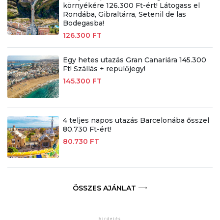
környékére 126.300 Ft-ért! Látogass el
Rondába, Gibraltárra, Setenil de las
Bodegasba!
126.300 FT
Egy hetes utazás Gran Canariára 145.300
Ft! Szállás + repülőjegy!
145.300 FT
4 teljes napos utazás Barcelonába ősszel
80.730 Ft-ért!
80.730 FT
ÖSSZES AJÁNLAT