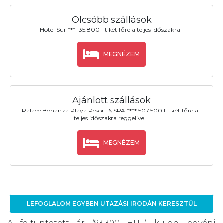
Olcsóbb szállások
Hotel Sur *** 135.800 Ft két főre a teljes időszakra
MEGNÉZEM
Ajánlott szállások
Palace Bonanza Playa Resort & SPA **** 507.500 Ft két főre a
teljes időszakra reggelivel
MEGNÉZEM
LEFOGLALOM EGYBEN UTAZÁSI IRODÁN KERESZTÜL
A feltüntetett ár (93.300 HUF) külön, egyéni