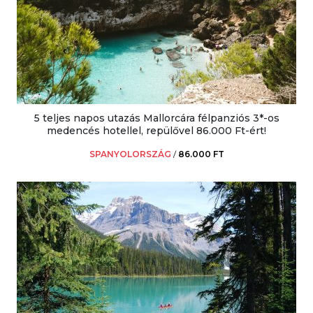
5 teljes napos utazás Mallorcára félpanziós 3*-os
medencés hotellel, repülővel 86.000 Ft-ért!
SPANYOLORSZÁG
/
86.000 FT