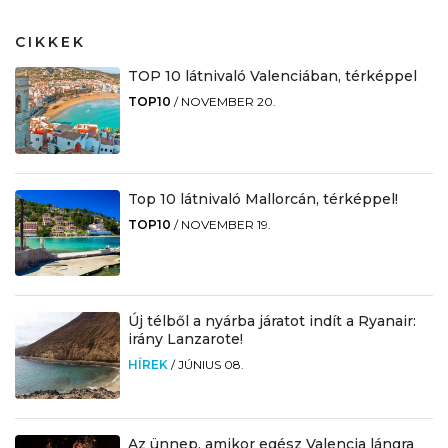
CIKKEK
TOP 10 látnivaló Valenciában, térképpel
TOP10
/
NOVEMBER 20.
Top 10 látnivaló Mallorcán, térképpel!
TOP10
/
NOVEMBER 19.
Új télből a nyárba járatot indít a Ryanair:
irány Lanzarote!
HÍREK
/
JÚNIUS 08.
Az ünnep, amikor egész Valencia lángra