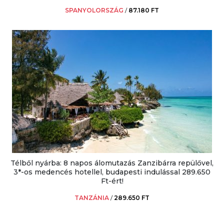
SPANYOLORSZÁG
/
87.180 FT
Télből nyárba: 8 napos álomutazás Zanzibárra repülővel,
3*-os medencés hotellel, budapesti indulással 289.650
Ft-ért!
TANZÁNIA
/
289.650 FT