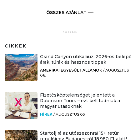
ÖSSZES AJÁNLAT
CIKKEK
Grand Canyon útikalauz: 2026-os belépő
árak, túrák és hasznos tippek
AMERIKAI EGYESÜLT ÁLLAMOK
/
AUGUSZTUS
06.
Fizetésképtelenséget jelentett a
Robinson Tours – ezt kell tudniuk a
magyar utasoknak
HÍREK
/
AUGUSZTUS 05.
Startolj rá az utószezonra! 15+ retúr
repülőjegy Budapestről 18.980 Ft alatt!