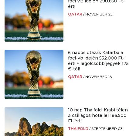
foci VB idején 290.850 Ft-
ért!
QATAR
/
NOVEMBER 25.
6 napos utazás Katarba a
foci-vb idején 552.000 Ft-
ért! + legolcsóbb jegyek 175
€-tól!
QATAR
/
NOVEMBER 18.
10 nap Thaiföld, Krabi télen
3 csillagos hotellel 186.500
Ft-ért!
THAIFÖLD
/
SZEPTEMBER 03.