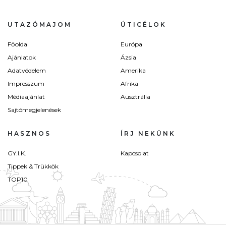
UTAZÓMAJOM
ÚTICÉLOK
Főoldal
Európa
Ajánlatok
Ázsia
Adatvédelem
Amerika
Impresszum
Afrika
Médiaajánlat
Ausztrália
Sajtómegjelenések
HASZNOS
ÍRJ NEKÜNK
GY.I.K.
Kapcsolat
Tippek & Trükkök
TOP10