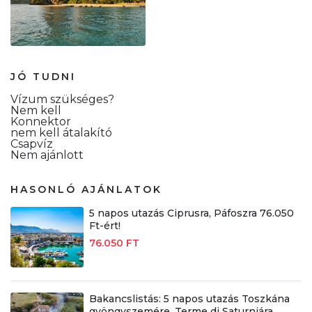
JÓ TUDNI
Vízum szükséges?
Nem kell
Konnektor
nem kell átalakító
Csapvíz
Nem ajánlott
HASONLÓ AJÁNLATOK
5 napos utazás Ciprusra, Páfoszra 76.050
Ft-ért!
76.050 FT
Bakancslistás: 5 napos utazás Toszkána
gyöngyszemére, Terme di Saturniára