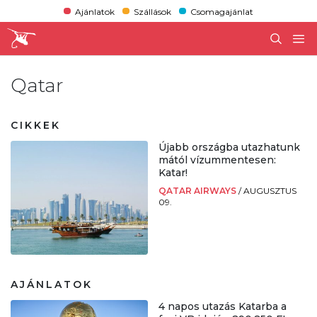
Ajánlatok
Szállások
Csomagajánlat
Qatar
CIKKEK
Újabb országba utazhatunk
mától vízummentesen:
Katar!
QATAR AIRWAYS
/
AUGUSZTUS
09.
AJÁNLATOK
4 napos utazás Katarba a