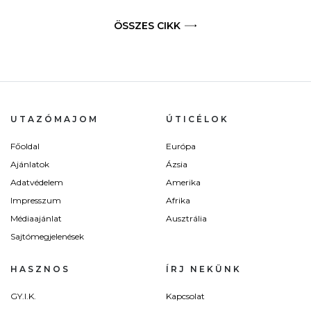
ÖSSZES CIKK
UTAZÓMAJOM
ÚTICÉLOK
Főoldal
Európa
Ajánlatok
Ázsia
Adatvédelem
Amerika
Impresszum
Afrika
Médiaajánlat
Ausztrália
Sajtómegjelenések
HASZNOS
ÍRJ NEKÜNK
GY.I.K.
Kapcsolat