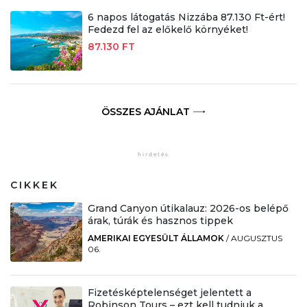
6 napos látogatás Nizzába 87.130 Ft-ért!
Fedezd fel az előkelő környéket!
87.130 FT
ÖSSZES AJÁNLAT
CIKKEK
Grand Canyon útikalauz: 2026-os belépő
árak, túrák és hasznos tippek
AMERIKAI EGYESÜLT ÁLLAMOK
/
AUGUSZTUS
06.
Fizetésképtelenséget jelentett a
Robinson Tours – ezt kell tudniuk a