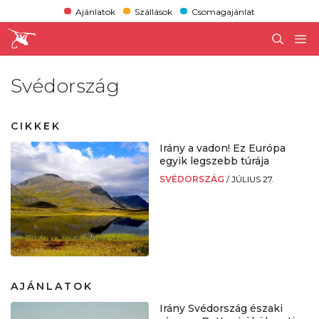
Ajánlatok
Szállások
Csomagajánlat
Svédország
CIKKEK
Irány a vadon! Ez Európa
egyik legszebb túrája
SVÉDORSZÁG
/
JÚLIUS 27.
AJÁNLATOK
Irány Svédország északi