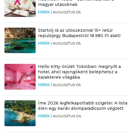
magyar utasoknak
HÍREK
/
AUGUSZTUS 05.
Startolj rá az utószezonra! 15+ retúr
repülőjegy Budapestről 18.980 Ft alatt!
HÍREK
/
AUGUSZTUS 05.
Hello Kitty-őrület Tokióban: megnyílt a
hotel, ahol rajongóként beléphetsz a
karakterek világába
HÍREK
/
AUGUSZTUS 05.
Íme 2026 legfelkapottabb szigetei: A lista
élén egy karibi álomparadicsom végzett
HÍREK
/
AUGUSZTUS 04.