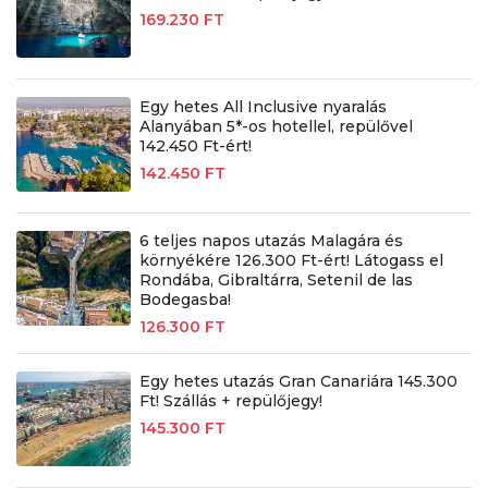
169.230 FT
Egy hetes All Inclusive nyaralás
Alanyában 5*-os hotellel, repülővel
142.450 Ft-ért!
142.450 FT
6 teljes napos utazás Malagára és
környékére 126.300 Ft-ért! Látogass el
Rondába, Gibraltárra, Setenil de las
Bodegasba!
126.300 FT
Egy hetes utazás Gran Canariára 145.300
Ft! Szállás + repülőjegy!
145.300 FT