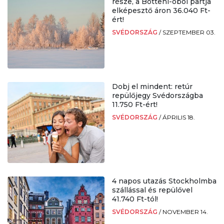
része, a Botteni-öböl partja
elképesztő áron 36.040 Ft-
ért!
SVÉDORSZÁG
/
SZEPTEMBER 03.
Dobj el mindent: retúr
repülőjegy Svédországba
11.750 Ft-ért!
SVÉDORSZÁG
/
ÁPRILIS 18.
4 napos utazás Stockholmba
szállással és repülővel
41.740 Ft-tól!
SVÉDORSZÁG
/
NOVEMBER 14.