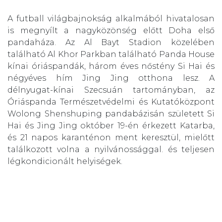
A futball világbajnokság alkalmából hivatalosan
is megnyílt a nagyközönség előtt Doha első
pandaháza. Az Al Bayt Stadion közelében
található Al Khor Parkban található Panda House
kínai óriáspandák, három éves nőstény Si Hai és
négyéves hím Jing Jing otthona lesz. A
délnyugat-kínai Szecsuán tartományban, az
Óriáspanda Természetvédelmi és Kutatóközpont
Wolong Shenshuping pandabázisán született Si
Hai és Jing Jing október 19-én érkezett Katarba,
és 21 napos karanténon ment keresztül, mielőtt
találkozott volna a nyilvánossággal. és teljesen
légkondicionált helyiségek.