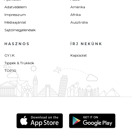
Adatvédelem
Amerika
Impresszum
Afrika
Médiaajánlat
Ausztrália
Sajtómegjelenések
HASZNOS
ÍRJ NEKÜNK
GY.I.K.
Kapcsolat
Tippek & Trükkök
TOP10