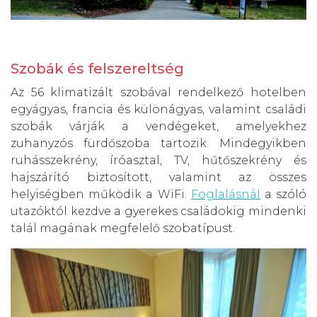
Szobák és felszereltség
Az 56 klimatizált szobával rendelkező hotelben
egyágyas, francia és különágyas, valamint családi
szobák várják a vendégeket, amelyekhez
zuhanyzós fürdőszoba tartozik. Mindegyikben
ruhásszekrény, íróasztal, TV, hűtőszekrény és
hajszárító biztosított, valamint az összes
helyiségben működik a WiFi.
Foglalásnál
a szóló
utazóktól kezdve a gyerekes családokig mindenki
talál magának megfelelő szobatípust.