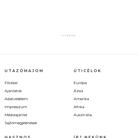
UTAZÓMAJOM
ÚTICÉLOK
Főoldal
Európa
Ajánlatok
Ázsia
Adatvédelem
Amerika
Impresszum
Afrika
Médiaajánlat
Ausztrália
Sajtómegjelenések
HASZNOS
ÍRJ NEKÜNK