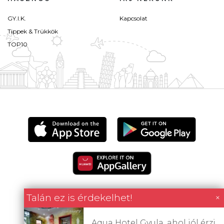
GY.I.K.
Kapcsolat
Tippek & Trükkök
TOP10
Talán ez is érdekelhet!
×
Minden tartalom jogvédett © 2026 Utazómajom.
Aqua Hotel Gyula, ahol jól érzi