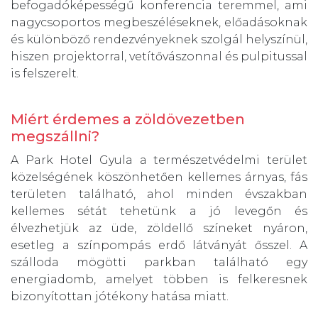
befogadóképességű konferencia teremmel, ami
nagycsoportos megbeszéléseknek, előadásoknak
és különböző rendezvényeknek szolgál helyszínül,
hiszen projektorral, vetítővászonnal és pulpitussal
is felszerelt.
Miért érdemes a zöldövezetben
megszállni?
A Park Hotel Gyula a természetvédelmi terület
közelségének köszönhetően kellemes árnyas, fás
területen található, ahol minden évszakban
kellemes sétát tehetünk a jó levegőn és
élvezhetjük az üde, zöldellő színeket nyáron,
esetleg a színpompás erdő látványát ősszel. A
szálloda mögötti parkban található egy
energiadomb, amelyet többen is felkeresnek
bizonyítottan jótékony hatása miatt.