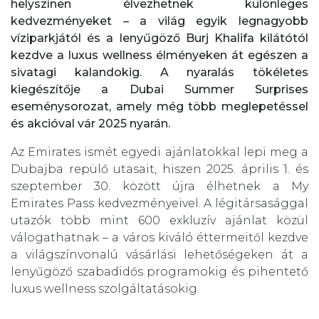
helyszínen élvezhetnek különleges
kedvezményeket – a világ egyik legnagyobb
víziparkjától és a lenyűgöző
Burj Khalifa
kilátótól
kezdve a luxus wellness élményeken át egészen a
sivatagi kalandokig. A nyaralás tökéletes
kiegészítője a Dubai Summer Surprises
eseménysorozat, amely még több meglepetéssel
és akcióval vár 2025 nyarán.
Az Emirates ismét egyedi ajánlatokkal lepi meg a
Dubajba repülő utasait, hiszen 2025. április 1. és
szeptember 30. között újra élhetnek a My
Emirates Pass kedvezményeivel. A légitársasággal
utazók több mint 600 exkluzív ajánlat közül
válogathatnak – a város kiváló éttermeitől kezdve
a világszínvonalú vásárlási lehetőségeken át a
lenyűgöző szabadidős programokig és pihentető
luxus wellness szolgáltatásokig.