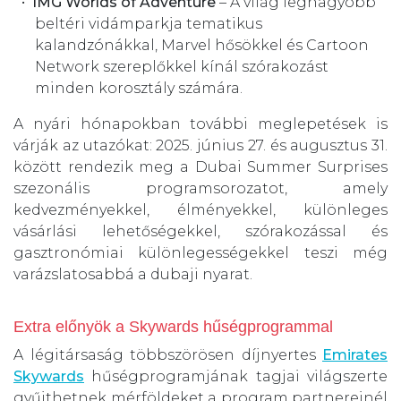
IMG Worlds of Adventure
– A világ legnagyobb
beltéri vidámparkja tematikus
kalandzónákkal, Marvel hősökkel és Cartoon
Network szereplőkkel kínál szórakozást
minden korosztály számára.
A nyári hónapokban további meglepetések is
várják az utazókat: 2025. június 27. és augusztus 31.
között rendezik meg a Dubai Summer Surprises
szezonális programsorozatot, amely
kedvezményekkel, élményekkel, különleges
vásárlási lehetőségekkel, szórakozással és
gasztronómiai különlegességekkel teszi még
varázslatosabbá a dubaji nyarat.
Extra előnyök a Skywards hűségprogrammal
A légitársaság többszörösen díjnyertes
Emirates
Skywards
hűségprogramjának tagjai világszerte
gyűjthetnek mérföldeket a program partnereinél