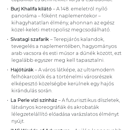
Burj Khalifa kilátó
– A 148. emeletről nyíló
panoráma – főként naplementekor –
kihagyhatatlan élmény, ahonnan az egész
közel-keleti metropolisz megcsodálható.
Sivatagi szafarik
– Terepjárós kalandok,
tevegelés a naplementében, hagyományos
arab vacsora és esti műsor a dűnék között, ezt
legalább egyszer meg kell tapasztalni.
Hajótúrák
– A város látképe, az ultramodern
felhőkarcolók és a történelmi városrészek
elképesztő közelségbe kerülnek egy hajós
kirándulás során.
La Perle vízi színház
– A futurisztikus díszletek,
látványos koreográfiák és akrobaták
lélegzetelállító előadása varázslatos élményt
nyújt.