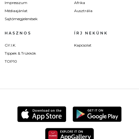
Impresszum
Afrika
Médiaajánlat
Ausztrália
Sajtómegjelenések
HASZNOS
ÍRJ NEKÜNK
GY.I.K.
Kapcsolat
Tippek & Trükkök
TOP10