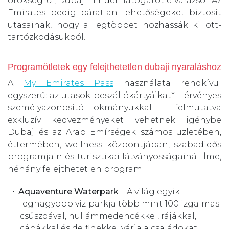
örökségről, Dubaj minden látogatót elvarázsol. Az
Emirates pedig páratlan lehetőségeket biztosít
utasainak, hogy a legtöbbet hozhassák ki ott-
tartózkodásukból.
Programötletek egy felejthetetlen dubaji nyaraláshoz
A
My Emirates Pass
használata rendkívül
egyszerű: az utasok beszállókártyáikat* – érvényes
személyazonosító okmányukkal – felmutatva
exkluzív kedvezményeket vehetnek igénybe
Dubaj és az Arab Emírségek számos üzletében,
éttermében, wellness központjában, szabadidős
programjain és turisztikai látványosságainál. Íme,
néhány felejthetetlen program:
Aquaventure Waterpark
– A világ egyik
legnagyobb víziparkja több mint 100 izgalmas
csúszdával, hullámmedencékkel, rájákkal,
cápákkal és delfinekkel várja a családokat.