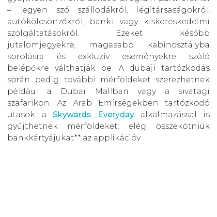
– legyen szó szállodákról, légitársaságokról,
autókölcsönzőkről, banki vagy kiskereskedelmi
szolgáltatásokról. Ezeket később
jutalomjegyekre, magasabb kabinosztályba
sorolásra és exkluzív eseményekre szóló
belépőkre válthatják be. A dubaji tartózkodás
során pedig további mérföldeket szerezhetnek
például a Dubai Mallban vagy a sivatagi
szafarikon. Az Arab Emírségekben tartózkodó
utasok a
Skywards Everyday
alkalmazással is
gyűjthetnek mérföldeket: elég összekötniük
bankkártyájukat** az applikációv