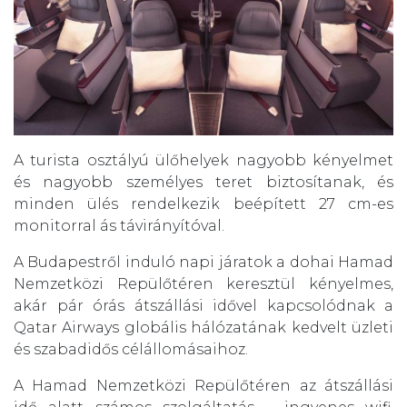
A turista osztályú ülőhelyek nagyobb kényelmet
és nagyobb személyes teret biztosítanak, és
minden ülés rendelkezik beépített 27 cm-es
monitorral ás távirányítóval.
A Budapestről induló napi járatok a dohai Hamad
Nemzetközi Repülőtéren keresztül kényelmes,
akár pár órás átszállási idővel kapcsolódnak a
Qatar Airways globális hálózatának kedvelt üzleti
és szabadidős célállomásaihoz.
A Hamad Nemzetközi Repülőtéren az átszállási