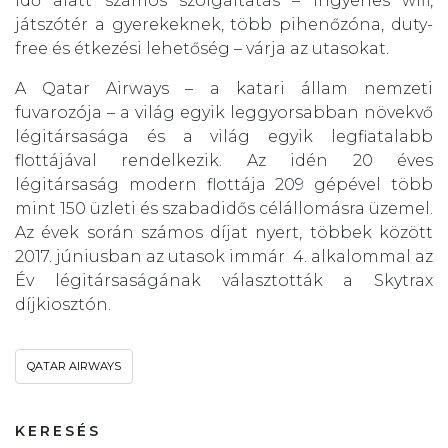
idő alatt számos szolgáltatás – ingyenes wifi,
játszótér a gyerekeknek, több pihenőzóna, duty-
free és étkezési lehetőség – várja az utasokat.
A Qatar Airways – a katari állam nemzeti
fuvarozója – a világ egyik leggyorsabban növekvő
légitársasága és a világ egyik legfiatalabb
flottájával rendelkezik. Az idén 20 éves
légitársaság modern flottája 209 gépével több
mint 150 üzleti és szabadidős célállomásra üzemel.
Az évek során számos díjat nyert, többek között
2017. júniusban az utasok immár 4. alkalommal az
Év légitársaságának választották a Skytrax
díjkiosztón.
QATAR AIRWAYS
KERESÉS