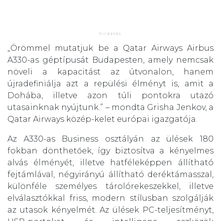
„Örömmel mutatjuk be a Qatar Airways Airbus
A330-as géptípusát Budapesten, amely nemcsak
növeli a kapacitást az útvonalon, hanem
újradefiniálja azt a repülési élményt is, amit a
Dohába, illetve azon túli pontokra utazó
utasainknak nyújtunk.” – mondta Grisha Jenkov, a
Qatar Airways közép-kelet európai igazgatója.
Az A330-as Business osztályán az ülések 180
fokban dönthetőek, így biztosítva a kényelmes
alvás élményét, illetve hatféleképpen állítható
fejtámlával, négyirányú állítható deréktámasszal,
különféle személyes tárolórekeszekkel, illetve
elválasztókkal friss, modern stílusban szolgálják
az utasok kényelmét. Az ülések PC-teljesítményt,