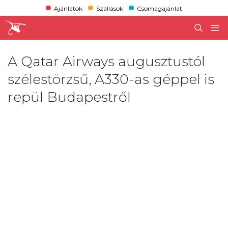
Ajánlatok
Szállások
Csomagajánlat
A Qatar Airways augusztustól
szélestörzsű, A330-as géppel is
repül Budapestről