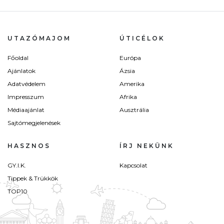
UTAZÓMAJOM
ÚTICÉLOK
Főoldal
Európa
Ajánlatok
Ázsia
Adatvédelem
Amerika
Impresszum
Afrika
Médiaajánlat
Ausztrália
Sajtómegjelenések
HASZNOS
ÍRJ NEKÜNK
GY.I.K.
Kapcsolat
Tippek & Trükkök
TOP10