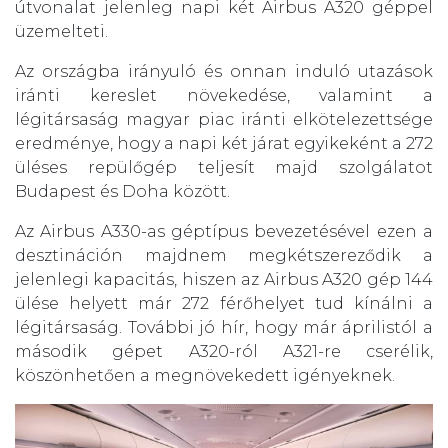
útvonalat jelenleg napi két Airbus A320 géppel
üzemelteti.
Az országba irányuló és onnan induló utazások
iránti kereslet növekedése, valamint a
légitársaság magyar piac iránti elkötelezettsége
eredménye, hogy a napi két járat egyikeként a 272
üléses repülőgép teljesít majd szolgálatot
Budapest és Doha között.
Az Airbus A330-as géptípus bevezetésével ezen a
desztináción majdnem megkétszereződik a
jelenlegi kapacitás, hiszen az Airbus A320 gép 144
ülése helyett már 272 férőhelyet tud kínálni a
légitársaság. További jó hír, hogy már áprilistól a
második gépet A320-ról A321-re cserélik,
köszönhetően a megnövekedett igényeknek.