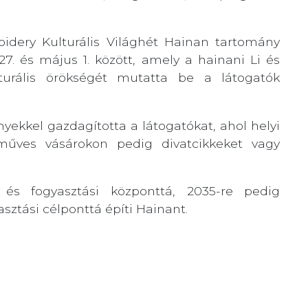
dery Kulturális Világhét Hainan tartomány
27. és május 1. között, amely a hainani Li és
lturális örökségét mutatta be a látogatók
yekkel gazdagította a látogatókat, ahol helyi
műves vásárokon pedig divatcikkeket vagy
i és fogyasztási központtá, 2035-re pedig
asztási célponttá építi Hainant.