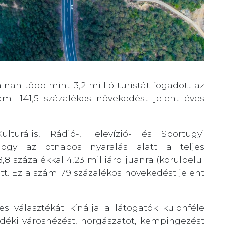
inan több mint 3,2 millió turistát fogadott az
ami 141,5 százalékos növekedést jelent éves
lturális, Rádió-, Televízió- és Sportügyi
hogy az ötnapos nyaralás alatt a teljes
8 százalékkal 4,23 milliárd jüanra (körülbelül
ett. Ez a szám 79 százalékos növekedést jelent
es választékát kínálja a látogatók különféle
vidéki városnézést, horgászatot, kempingezést