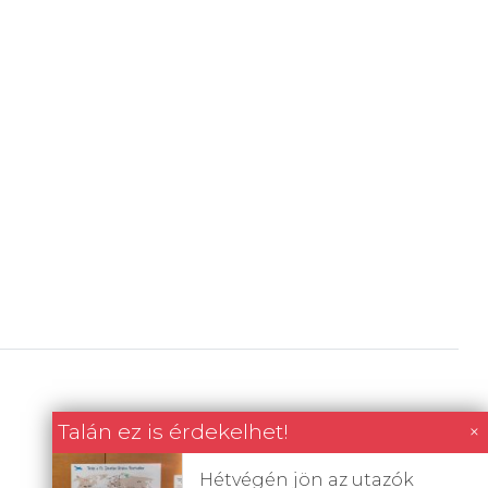
Talán ez is érdekelhet!
×
Hétvégén jön az utazók