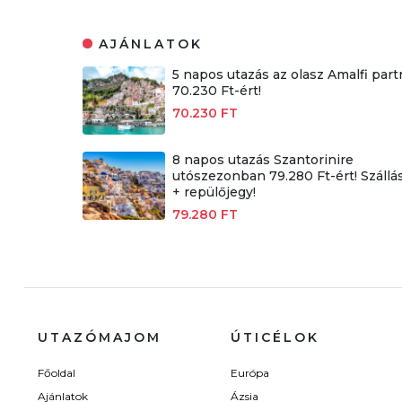
AJÁNLATOK
5 napos utazás az olasz Amalfi part
70.230 Ft-ért!
70.230 FT
8 napos utazás Szantorinire
utószezonban 79.280 Ft-ért! Szállá
+ repülőjegy!
79.280 FT
UTAZÓMAJOM
ÚTICÉLOK
Főoldal
Európa
Ajánlatok
Ázsia