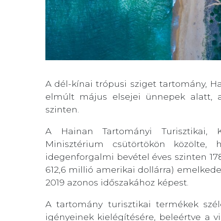
A dél-kínai trópusi sziget tartomány, Ha
elmúlt május elsejei ünnepek alatt, 
szinten.
A Hainan Tartományi Turisztikai, Ku
Minisztérium csütörtökön közölte, 
idegenforgalmi bevétel éves szinten 178,
612,6 millió amerikai dollárra) emelked
2019 azonos időszakához képest.
A tartomány turisztikai termékek szél
igényeinek kielégítésére, beleértve a 