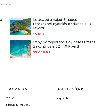
ra
Leteszed a hajad: 5 napos
utószezoni nyaralás Korfun 55.100
Ft-ért!
55.100 FT
Irány Görögország: Egy hetes utazás
s
Zakynthosra 72.440 Ft-ért!
72.440 FT
HASZNOS
ÍRJ NEKÜNK
GY.I.K.
Kapcsolat
Tippek & Trükkök