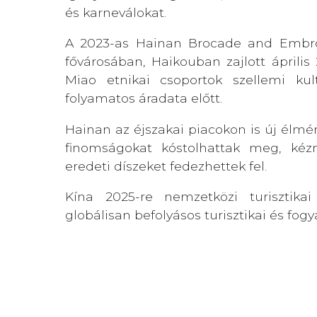
és karneválokat.
A 2023-as Hainan Brocade and Embroi
fővárosában, Haikouban zajlott április 
Miao etnikai csoportok szellemi ku
folyamatos áradata előtt.
Hainan az éjszakai piacokon is új élmén
finomságokat kóstolhattak meg, kéz
eredeti díszeket fedezhettek fel.
Kína 2025-re nemzetközi turisztika
globálisan befolyásos turisztikai és fogy