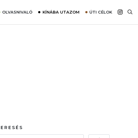
OLVASNIVALÓ
KÍNÁBA UTAZOM
ÚTI CÉLOK
Top 10 látnivalók térképpel
Európa
Tudnivalók az ajánlatok lefoglalásához
Ázsia
Tippek & Trükkök
Amerika
Utazómajom – CitySIM kártya a világutazóknak
Afrika
Interjú
Ausztrália
Élménybeszámolók
Szállodalátogatás
Sajtómegjelenések
KERESÉS