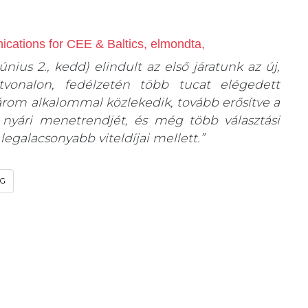
cations for CEE & Baltics, elmondta,
ius 2., kedd) elindult az első járatunk az új,
tvonalon, fedélzetén több tucat elégedett
három alkalommal közlekedik, tovább erősítve a
 nyári menetrendjét, és még több választási
egalacsonyabb viteldíjai mellett.”
ÁG