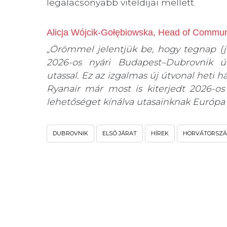
legalacsonyabb viteldíjai mellett.
Alicja Wójcik-Gołębiowska, Head of Communi
„Örömmel jelentjük be, hogy tegnap (jún
2026-os nyári Budapest–Dubrovnik ú
utassal. Ez az izgalmas új útvonal heti 
Ryanair már most is kiterjedt 2026-os
lehetőséget kínálva utasainknak Európa l
DUBROVNIK
ELSŐ JÁRAT
HÍREK
HORVÁTORSZ