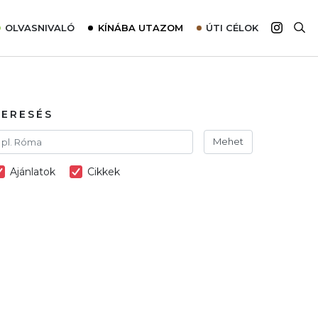
OLVASNIVALÓ
KÍNÁBA UTAZOM
ÚTI CÉLOK
Top 10 látnivalók térképpel
Európa
Tudnivalók az ajánlatok lefoglalásához
Ázsia
Tippek & Trükkök
Amerika
KERESÉS
Utazómajom – CitySIM kártya a világutazóknak
Afrika
Mehet
Interjú
Ausztrália
Ajánlatok
Cikkek
Élménybeszámolók
Szállodalátogatás
Sajtómegjelenések