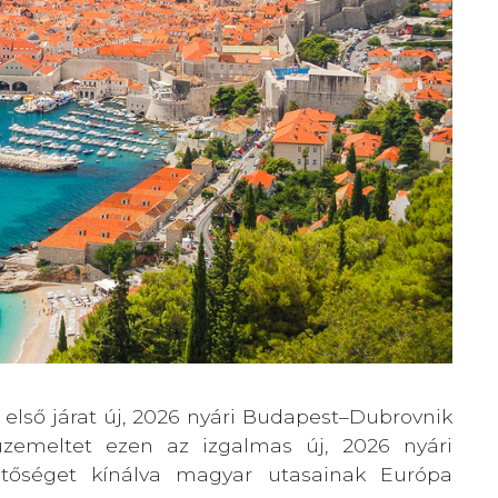
z első járat új, 2026 nyári Budapest–Dubrovnik
 üzemeltet ezen az izgalmas új, 2026 nyári
etőséget kínálva magyar utasainak Európa