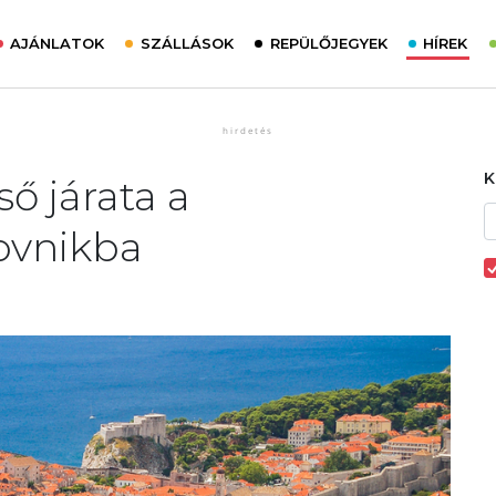
AJÁNLATOK
SZÁLLÁSOK
REPÜLŐJEGYEK
HÍREK
ső járata a
ovnikba