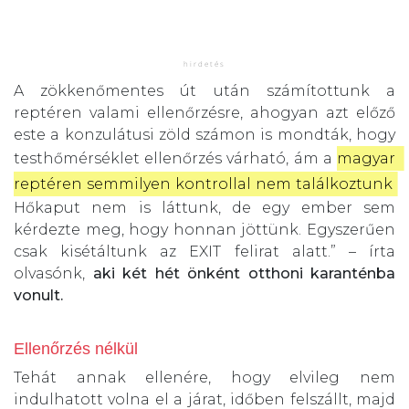
A zökkenőmentes út után számítottunk a
reptéren valami ellenőrzésre, ahogyan azt előző
este a konzulátusi zöld számon is mondták, hogy
testhőmérséklet ellenőrzés várható, ám a
magyar 
reptéren semmilyen kontrollal nem találkoztunk
.
Hőkaput nem is láttunk, de egy ember sem
kérdezte meg, hogy honnan jöttünk. Egyszerűen
csak kisétáltunk az EXIT felirat alatt.” – írta
olvasónk,
aki két hét önként otthoni karanténba
vonult.
Ellenőrzés nélkül
Tehát annak ellenére, hogy elvileg nem
indulhatott volna el a járat, időben felszállt, majd