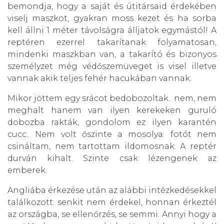
bemondja, hogy a saját és útitársaid érdekében
viselj maszkot, gyakran moss kezet és ha sorba
kell állni 1 méter távolságra álljatok egymástól! A
reptéren ezerrel takarítanak folyamatosan,
mindenki maszkban van, a takarító és bizonyos
személyzet még védőszemüveget is visel illetve
vannak akik teljes fehér hacukában vannak.
Mikor jöttem egy srácot bedobozoltak.. nem, nem
meghalt hanem van ilyen kerekeken guruló
dobozba rakták, gondolom ez ilyen karantén
cucc.. Nem volt őszinte a mosolya. fotót nem
csináltam, nem tartottam ildomosnak. A reptér
durván kihalt. Szinte csak lézengenek az
emberek.
Angliába érkezése után az alábbi intézkedésekkel
találkozott: senkit nem érdekel, honnan érkeztél
az országba, se ellenőrzés, se semmi. Annyi hogy a