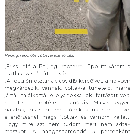
Pekingi repülőtér, útlevél ellenőrzés.
„Friss infó a Beijingi reptérről. Épp itt várom a
csatlakozást.” – írta István.
„A repülőn osztanak covid19 kérdőívet, amelyben
megkérdezik, vannak, voltak-e tüneteid, merre
jártál, találkoztál e olyanokkal aki fertőzött volt,
stb. Ezt a reptéren ellenőrzik. Maszk legyen
nálatok, én azt hittem lelőnek.. konkrétan útlevél
ellenőrzésnél megállítottak és várnom kellett.
Hogy mire azt nem tudom mert nem adtak
maszkot. A hangosbemondó 5 percenként