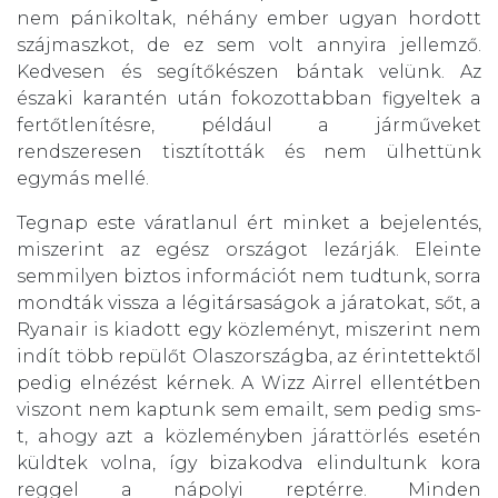
nem pánikoltak, néhány ember ugyan hordott
szájmaszkot, de ez sem volt annyira jellemző.
Kedvesen és segítőkészen bántak velünk. Az
északi karantén után fokozottabban figyeltek a
fertőtlenítésre, például a járműveket
rendszeresen tisztították és nem ülhettünk
egymás mellé.
Tegnap este váratlanul ért minket a bejelentés,
miszerint az egész országot lezárják. Eleinte
semmilyen biztos információt nem tudtunk, sorra
mondták vissza a légitársaságok a járatokat, sőt, a
Ryanair is kiadott egy közleményt, miszerint nem
indít több repülőt Olaszországba, az érintettektől
pedig elnézést kérnek. A Wizz Airrel ellentétben
viszont nem kaptunk sem emailt, sem pedig sms-
t, ahogy azt a közleményben járattörlés esetén
küldtek volna, így bizakodva elindultunk kora
reggel a nápolyi reptérre. Minden