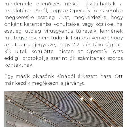
mindenféle ellenőrzés nélkül kisétálhattak a
repülőtéren. Arról, hogy az Operatív Törzs később
megkeresi-e esetleg őket, megkérdezi-e, hogy
önként karanténba vonultak-e, vagy közlik-e, ha
esetleg utólag vírusgyanús tüneteik lennének
mit tegyenek, nem tudunk. Fontos ilyenkor, hogy
az utas megjegyezze, hogy 2-2 ülés távolságban
kik ültek körülötte, hiszen az Operatív Törzs
eddigi protokollja szerint ők számítanak szoros
kontaktnak.
Egy másik olvasónk Kínából érkezett haza. Ott
már kezdik megfékezni a járványt.