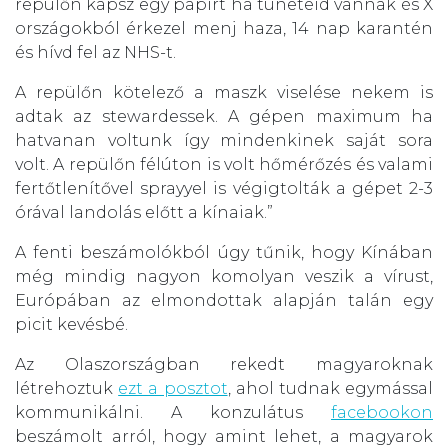
repülőn kapsz egy papírt ha tüneteid vannak és X
országokból érkezel menj haza, 14 nap karantén
és hívd fel az NHS-t.
A repülőn kötelező a maszk viselése nekem is
adtak az stewardessek. A gépen maximum ha
hatvanan voltunk így mindenkinek saját sora
volt. A repülőn félúton is volt hőmérőzés és valami
fertőtlenítővel sprayyel is végigtolták a gépet 2-3
órával landolás előtt a kínaiak.”
A fenti beszámolókból úgy tűnik, hogy Kínában
még mindig nagyon komolyan veszik a vírust,
Európában az elmondottak alapján talán egy
picit kevésbé.
Az Olaszországban rekedt magyaroknak
létrehoztuk
ezt a posztot
, ahol tudnak egymással
kommunikálni. A konzulátus
facebookon
beszámolt arról, hogy amint lehet, a magyarok