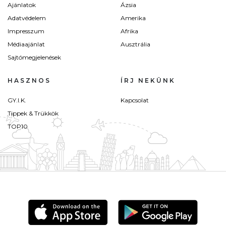
Ajánlatok
Ázsia
Adatvédelem
Amerika
Impresszum
Afrika
Médiaajánlat
Ausztrália
Sajtómegjelenések
HASZNOS
ÍRJ NEKÜNK
GY.I.K.
Kapcsolat
Tippek & Trükkök
TOP10