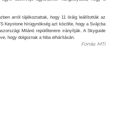
ben arról tájékoztattak, hogy 11 óráig leállították az
i ATS Keystone hírügynökség azt közölte, hogy a Svájcba
zországi Milánó repülőtereire irányítják. A Skyguide
éve, hogy dolgoznak a hiba elhárításán.
Forrás: MTI