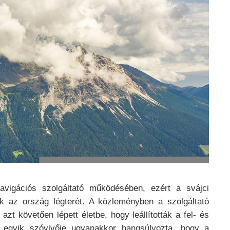
avigációs szolgáltató működésében, ezért a svájci
ták az ország légterét. A közleményben a szolgáltató
azt követően lépett életbe, hogy leállították a fel- és
ötő egyik szóvivője ugyanakkor hangsúlyozta, hogy a