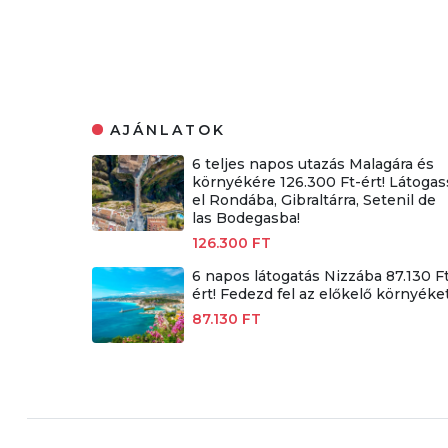
AJÁNLATOK
6 teljes napos utazás Malagára és
környékére 126.300 Ft-ért! Látogas
el Rondába, Gibraltárra, Setenil de
las Bodegasba!
126.300 FT
6 napos látogatás Nizzába 87.130 F
ért! Fedezd fel az előkelő környéket
87.130 FT