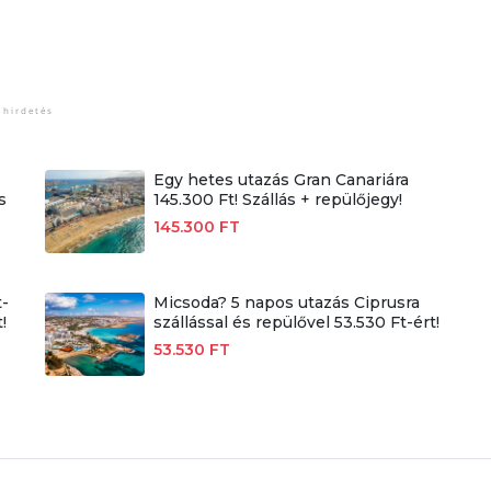
Egy hetes utazás Gran Canariára
s
145.300 Ft! Szállás + repülőjegy!
145.300 FT
t-
Micsoda? 5 napos utazás Ciprusra
!
szállással és repülővel 53.530 Ft-ért!
53.530 FT