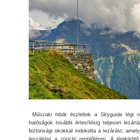
Műszaki hibát észleltek a Skyguide légi n
hatóságok további értesítésig teljesen lezár
biztonsági okokkal indokolta a lezárást, amely 
leszállást a zürichi repülőtéren. A légikik