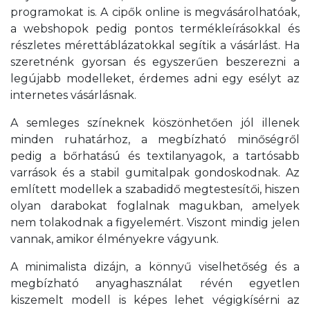
programokat is. A cipők online is megvásárolhatóak,
a webshopok pedig pontos termékleírásokkal és
részletes mérettáblázatokkal segítik a vásárlást. Ha
szeretnénk gyorsan és egyszerűen beszerezni a
legújabb modelleket, érdemes adni egy esélyt az
internetes vásárlásnak.
A semleges színeknek köszönhetően jól illenek
minden ruhatárhoz, a megbízható minőségről
pedig a bőrhatású és textilanyagok, a tartósabb
varrások és a stabil gumitalpak gondoskodnak. Az
említett modellek a szabadidő megtestesítői, hiszen
olyan darabokat foglalnak magukban, amelyek
nem tolakodnak a figyelemért. Viszont mindig jelen
vannak, amikor élményekre vágyunk.
A minimalista dizájn, a könnyű viselhetőség és a
megbízható anyaghasználat révén egyetlen
kiszemelt modell is képes lehet végigkísérni az