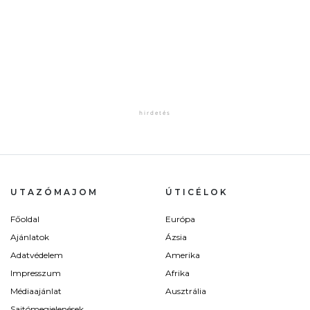
UTAZÓMAJOM
ÚTICÉLOK
Főoldal
Európa
Ajánlatok
Ázsia
Adatvédelem
Amerika
Impresszum
Afrika
Médiaajánlat
Ausztrália
Sajtómegjelenések