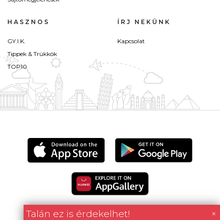
HASZNOS
ÍRJ NEKÜNK
GY.I.K.
Kapcsolat
Tippek & Trükkök
TOP10
Talán ez is érdekelhet!
×