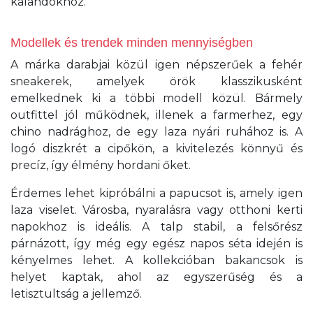
kalandokhoz.
Modellek és trendek minden mennyiségben
A márka darabjai közül igen népszerűek a fehér
sneakerek, amelyek örök klasszikusként
emelkednek ki a többi modell közül. Bármely
outfittel jól működnek, illenek a farmerhez, egy
chino nadrághoz, de egy laza nyári ruhához is. A
logó diszkrét a cipőkön, a kivitelezés könnyű és
precíz, így élmény hordani őket.
Érdemes lehet kipróbálni a papucsot is, amely igen
laza viselet. Városba, nyaralásra vagy otthoni kerti
napokhoz is ideális. A talp stabil, a felsőrész
párnázott, így még egy egész napos séta idején is
kényelmes lehet. A kollekcióban bakancsok is
helyet kaptak, ahol az egyszerűség és a
letisztultság a jellemző.