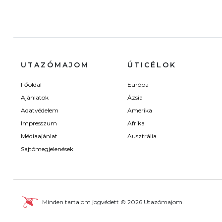
UTAZÓMAJOM
ÚTICÉLOK
Főoldal
Európa
Ajánlatok
Ázsia
Adatvédelem
Amerika
Impresszum
Afrika
Médiaajánlat
Ausztrália
Sajtómegjelenések
Minden tartalom jogvédett © 2026 Utazómajom.