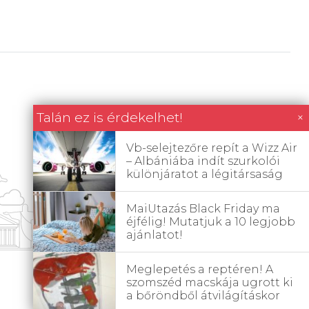
Talán ez is érdekelhet!
×
Vb-selejtezőre repít a Wizz Air
– Albániába indít szurkolói
különjáratot a légitársaság
MaiUtazás Black Friday ma
éjfélig! Mutatjuk a 10 legjobb
ajánlatot!
Meglepetés a reptéren! A
szomszéd macskája ugrott ki
a bőröndből átvilágításkor