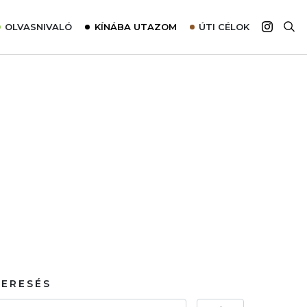
OLVASNIVALÓ
KÍNÁBA UTAZOM
ÚTI CÉLOK
Top 10 látnivalók térképpel
Európa
Tudnivalók az ajánlatok lefoglalásához
Ázsia
Tippek & Trükkök
Amerika
Utazómajom – CitySIM kártya a világutazóknak
Afrika
Interjú
Ausztrália
Élménybeszámolók
Szállodalátogatás
Sajtómegjelenések
KERESÉS