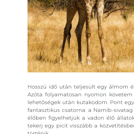
Hosszú idő után teljesült egy álmom és 
Azóta folyamatosan nyomon követem 
lehetőségek után kutakodom. Pont egy
fantasztikus csatorna: a Namib-sivatag
élőben figyelhetjük a vadon élő állato
tekerj egy picit visszább a közvetítés
történik.