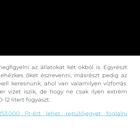
figyelni az állatokat két okból is. Egyrészt
nehézkes őket észrevenni, másrészt pedig az
ell keresnünk, ahol van valamilyen vízforrás.
er vizet iszik, de hogy ne csak ilyen extrém
-12 litert fogyaszt.
253.000 Ft-ért lehet repülőjegyet foglalni