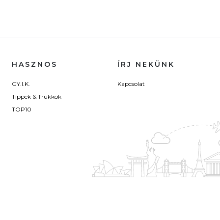
HASZNOS
ÍRJ NEKÜNK
GY.I.K.
Kapcsolat
Tippek & Trükkök
TOP10