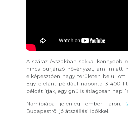
A száraz évszakban sokkal könnyebb meg
nincs burjánzó növényzet, ami miatt 
elképesztően nagy területen belül ott k
Egy elefánt például naponta 3-400 lit
példát írjak, egy gnú is átlagosan napi 10
Namíbiába jelenleg emberi áron,
Budapestről jó átszállási időkkel.