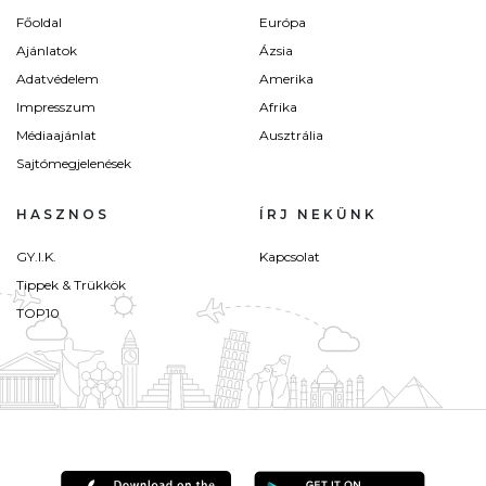
Főoldal
Európa
Ajánlatok
Ázsia
Adatvédelem
Amerika
Impresszum
Afrika
Médiaajánlat
Ausztrália
Sajtómegjelenések
HASZNOS
ÍRJ NEKÜNK
GY.I.K.
Kapcsolat
Tippek & Trükkök
TOP10