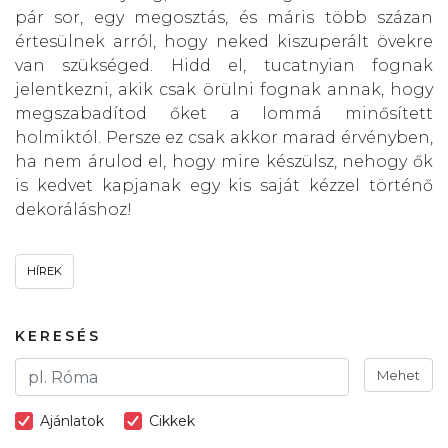
pár sor, egy megosztás, és máris több százan
értesülnek arról, hogy neked kiszuperált övekre
van szükséged. Hidd el, tucatnyian fognak
jelentkezni, akik csak örülni fognak annak, hogy
megszabadítod őket a lommá minősített
holmiktól. Persze ez csak akkor marad érvényben,
ha nem árulod el, hogy mire készülsz, nehogy ők
is kedvet kapjanak egy kis saját kézzel történő
dekoráláshoz!
HÍREK
KERESÉS
Mehet
Ajánlatok
Cikkek