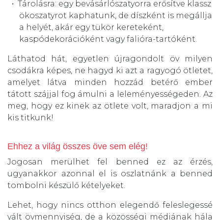
Tárolásra: egy bevásárlószatyorra erősítve klassz
ökoszatyrot kaphatunk, de díszként is megállja
a helyét, akár egy tükör kereteként,
kaspódekorációként vagy falióra-tartóként.
Láthatod hát, egyetlen újragondolt öv milyen
csodákra képes, ne hagyd ki azt a ragyogó ötletet,
amelyet látva minden hozzád betérő ember
tátott szájjal fog ámulni a leleményességeden. Az
meg, hogy ez kinek az ötlete volt, maradjon a mi
kis titkunk!
Ehhez a világ összes öve sem elég!
Jogosan merülhet fel benned ez az érzés,
ugyanakkor azonnal el is oszlatnánk a benned
tombolni készülő kételyeket.
Lehet, hogy nincs otthon elegendő feleslegessé
vált övmennyiség, de a közösségi médiának hála