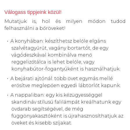
Válogass tippjeink közül!
Mutatjuk is, hol és milyen módon tudod
felhasználni a bőröveket!
A konyhában: készíthetsz belőle elgáns
szalvétagyűrűt, vagány bortartót, de egy
vágódeszkával kombinálva menő
reggelizőtálca is lehet belőle, vagy
konyhabútor-fogantyúként is használhatjuk.
A bejárati ajtónál: több övet egymás mellé
erősítve meglepően egyedi lábtörlőt kapunk.
A nappaliban: egy kis kézügyességgel
skandináv stílusú falilámpát kreálhatunk egy
övdarab segítségével, de még
függönyakasztóként is újrahasznosíthatjuk az
öveket és kisebb szíjakat.