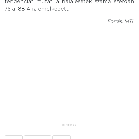
tendenciát mutat, a halálesetek száma szerdán
76-al 8814-ra emelkedett.
Forrás: MTI