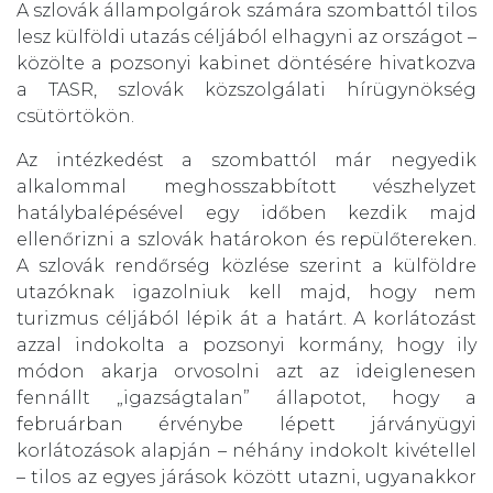
A szlovák állampolgárok számára szombattól tilos
lesz külföldi utazás céljából elhagyni az országot –
közölte a pozsonyi kabinet döntésére hivatkozva
a TASR, szlovák közszolgálati hírügynökség
csütörtökön.
Az intézkedést a szombattól már negyedik
alkalommal meghosszabbított vészhelyzet
hatálybalépésével egy időben kezdik majd
ellenőrizni a szlovák határokon és repülőtereken.
A szlovák rendőrség közlése szerint a külföldre
utazóknak igazolniuk kell majd, hogy nem
turizmus céljából lépik át a határt. A korlátozást
azzal indokolta a pozsonyi kormány, hogy ily
módon akarja orvosolni azt az ideiglenesen
fennállt „igazságtalan” állapotot, hogy a
februárban érvénybe lépett járványügyi
korlátozások alapján – néhány indokolt kivétellel
– tilos az egyes járások között utazni, ugyanakkor