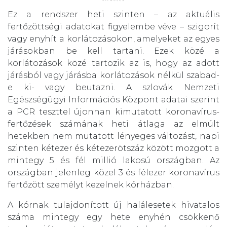
Ez a rendszer heti szinten – az aktuális
fertőzöttségi adatokat figyelembe véve – szigorít
vagy enyhít a korlátozásokon, amelyeket az egyes
járásokban be kell tartani. Ezek közé a
korlátozások közé tartozik az is, hogy az adott
járásból vagy járásba korlátozások nélkül szabad-
e ki- vagy beutazni. A szlovák Nemzeti
Egészségügyi Információs Központ adatai szerint
a PCR teszttel újonnan kimutatott koronavírus-
fertőzések számának heti átlaga az elmúlt
hetekben nem mutatott lényeges változást, napi
szinten kétezer és kétezerötszáz között mozgott a
mintegy 5 és fél millió lakosú országban. Az
országban jelenleg közel 3 és félezer koronavírus
fertőzött személyt kezelnek kórházban.
A kórnak tulajdonított új halálesetek hivatalos
száma mintegy egy hete enyhén csökkenő