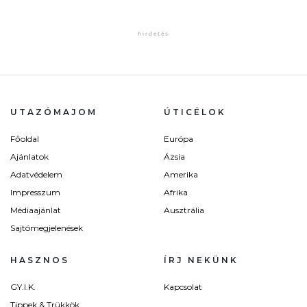
UTAZÓMAJOM
ÚTICÉLOK
Főoldal
Európa
Ajánlatok
Ázsia
Adatvédelem
Amerika
Impresszum
Afrika
Médiaajánlat
Ausztrália
Sajtómegjelenések
HASZNOS
ÍRJ NEKÜNK
GY.I.K.
Kapcsolat
Tippek & Trükkök