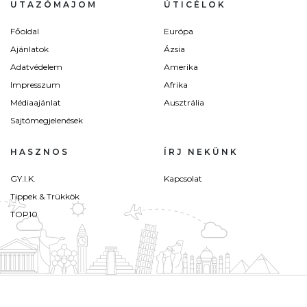
UTAZÓMAJOM
ÚTICÉLOK
Főoldal
Európa
Ajánlatok
Ázsia
Adatvédelem
Amerika
Impresszum
Afrika
Médiaajánlat
Ausztrália
Sajtómegjelenések
HASZNOS
ÍRJ NEKÜNK
GY.I.K.
Kapcsolat
Tippek & Trükkök
TOP10