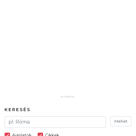
KERESÉS
Mehet
Ajánlatok
Cikkek