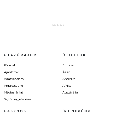
UTAZÓMAJOM
ÚTICÉLOK
Főoldal
Európa
Ajánlatok
Ázsia
Adatvédelem
Amerika
Impresszum
Afrika
Médiaajánlat
Ausztrália
Sajtómegjelenések
HASZNOS
ÍRJ NEKÜNK