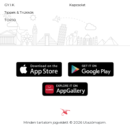
GY.I.K.
Kapcsolat
Tippek & Trükkök
TOP10
Minden tartalom jogvédett © 2026 Utazómajom.