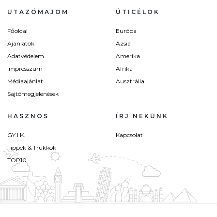
UTAZÓMAJOM
ÚTICÉLOK
Főoldal
Európa
Ajánlatok
Ázsia
Adatvédelem
Amerika
Impresszum
Afrika
Médiaajánlat
Ausztrália
Sajtómegjelenések
HASZNOS
ÍRJ NEKÜNK
GY.I.K.
Kapcsolat
Tippek & Trükkök
TOP10