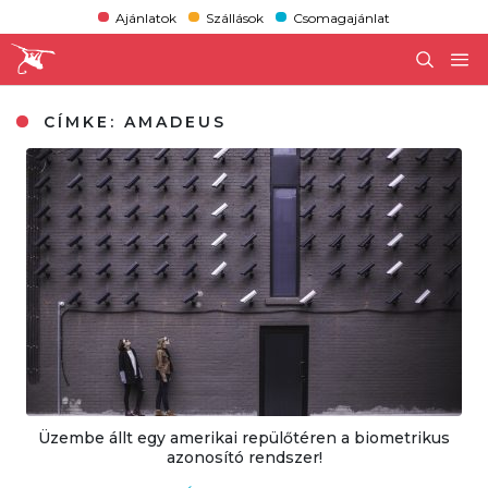
Ajánlatok
Szállások
Csomagajánlat
CÍMKE:
AMADEUS
Üzembe állt egy amerikai repülőtéren a biometrikus
azonosító rendszer!